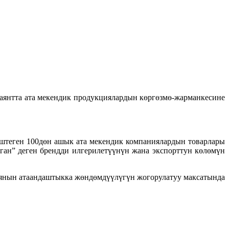
 аянтта ата мекендик продукциялардын көргөзмө-жарманкесине
 иштеген 100дөн ашык ата мекендик компаниялардын товарлары
ан” деген брендди илгерилетүүнүн жана экспорттун көлөмүн
янын атаандаштыкка жөндөмдүүлүгүн жогорулатуу максатында