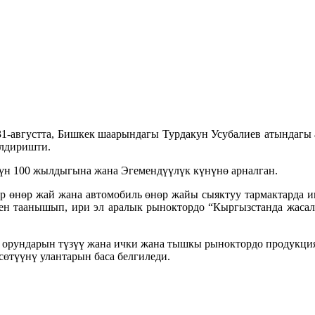
31-августта, Бишкек шаарындагы Турдакун Усубалиев атындагы
илдиришти.
үн 100 жылдыгына жана Эгемендүүлүк күнүнө арналган.
 оор өнөр жай жана автомобиль өнөр жайы сыяктуу тармактарда
ен таанышып, ири эл аралык рыноктордо “Кыргызстанда жасалг
орундарын түзүү жана ички жана тышкы рыноктордо продукци
сөтүүнү улантарын баса белгиледи.