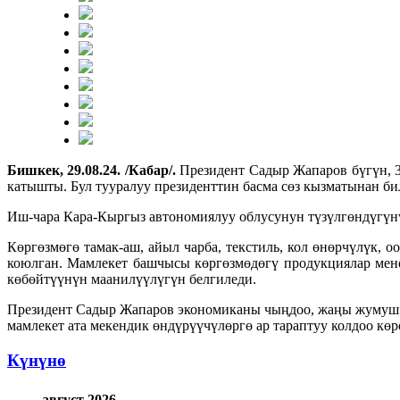
Бишкек, 29.08.24. /Кабар/.
Президент Садыр Жапаров бүгүн, 
катышты. Бул тууралуу президенттин басма сөз кызматынан б
Иш-чара Кара-Кыргыз автономиялуу облусунун түзүлгөндүгүн
Көргөзмөгө тамак-аш, айыл чарба, текстиль, кол өнөрчүлүк,
коюлган. Мамлекет башчысы көргөзмөдөгү продукциялар мен
көбөйтүүнүн маанилүүлүгүн белгиледи.
Президент Садыр Жапаров экономиканы чыңдоо, жаңы жумуш 
мамлекет ата мекендик өндүрүүчүлөргө ар тараптуу колдоо көр
Күнүнө
август 2026