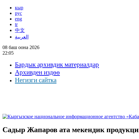
кыр
рус
eng
tr
中文
العربية
08 баш оона 2026
22:05
Бардык архивдик материалдар
Архивден издөө
Негизги сайтка
Садыр Жапаров ата мекендик продукц