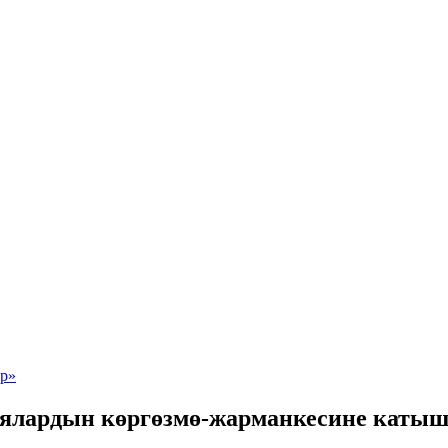
иялардын көргөзмө-жарманкесине каты