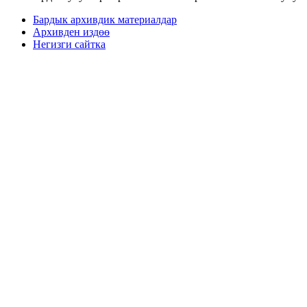
Бардык архивдик материалдар
Архивден издөө
Негизги сайтка