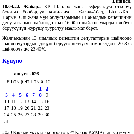
Бишкек,
10.04.22. /Кабар/.
КР Шайлоо жана референдум өткөрүү
боюнча борбордук комиссиясы Жалал-Абад, Ысык-Көл,
Нарын, Ош жана Чүй облустарынын 13 айылдык кеңешинин
депутаттарын шайлоодо саат 16:00гө шайлоочулардын добуш
берүүсүнүн жүрүшү тууралуу маалымат берет.
Жалпысынан 13 айылдык кеңештин депутаттарын шайлоодо
шайлоочулардын добуш берүүгө келүүсү төмөнкүдөй: 20 855
шайлоочу же 23,40%.
Күнүнө
август 2026
Пн
Вт
Ср
Чт
Пт
Сб
Вс
1
2
3
4
5
6
7
8
9
10
11
12
13
14
15
16
17
18
19
20
21
22
23
24
25
26
27
28
29
30
31
2020 Бардык укуктар корголгон. © Кабар КУМАнын мазмуну.