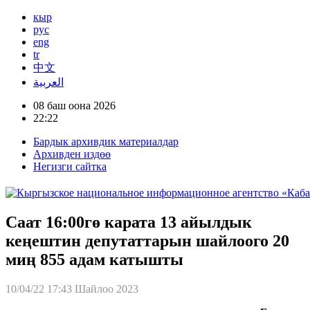
кыр
рус
eng
tr
中文
العربية
08 баш оона 2026
22:22
Бардык архивдик материалдар
Архивден издөө
Негизги сайтка
Саат 16:00гө карата 13 айылдык
кеңештин депутаттарын шайлоого 20
миң 855 адам катышты
10/04/22 17:43
Шайлоо 2023