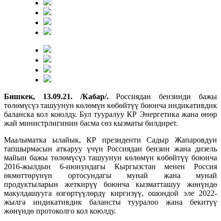
Бишкек, 13.09.21. /Кабар/.
Россиядан бензинди бажы
төлөмүсүз ташуунун көлөмүн көбөйтүү боюнча индикативдик
баланска кол коюлду. Бул тууралуу КР Энергетика жана өнөр
жай министрлигинин басма сөз кызматы билдирет.
Маалыматка ылайык, КР президенти Садыр Жапаровдун
тапшырмасын аткаруу үчүн Россиядан бензин жана дизель
майын бажы төлөмүсүз ташуунун көлөмүн көбөйтүү боюнча
2016-жылдын 6-июнундагы Кыргызстан менен Россия
өкмөттөрүнүн ортосундагы мунай жана мунай
продуктыларын жеткирүү боюнча кызматташуу жөнүндө
макулдашууга өзгөртүүлөрдү киргизүү, ошондой эле 2022-
жылга индикативдик балансты тууралоо жана бекитүү
жөнүндө протоколго кол коюлду.