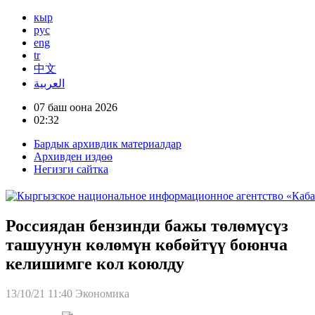
кыр
рус
eng
tr
中文
العربية
07 баш оона 2026
02:32
Бардык архивдик материалдар
Архивден издөө
Негизги сайтка
Россиядан бензинди бажы төлөмүсүз
ташуунун көлөмүн көбөйтүү боюнча
келишимге кол коюлду
13/10/21 11:40
Экономика