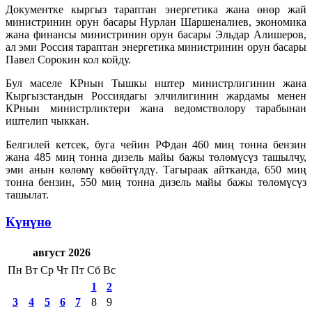
Документке кыргыз тараптан энергетика жана өнөр жай
министринин орун басары Нурлан Шаршеналиев, экономика
жана финансы министринин орун басары Эльдар Алишеров,
ал эми Россия тараптан энергетика министринин орун басары
Павел Сорокин кол койду.
Бул маселе КРнын Тышкы иштер министрлигинин жана
Кыргызстандын Россиядагы элчилигинин жардамы менен
КРнын министрликтери жана ведомстволору тарабынан
иштелип чыккан.
Белгилей кетсек, буга чейин РФдан 460 миң тонна бензин
жана 485 миң тонна дизель майы бажы төлөмүсүз ташылчу,
эми анын көлөмү көбөйтүлдү. Тагыраак айтканда, 650 миң
тонна бензин, 550 миң тонна дизель майы бажы төлөмүсүз
ташылат.
Күнүнө
август 2026
Пн
Вт
Ср
Чт
Пт
Сб
Вс
1
2
3
4
5
6
7
8
9