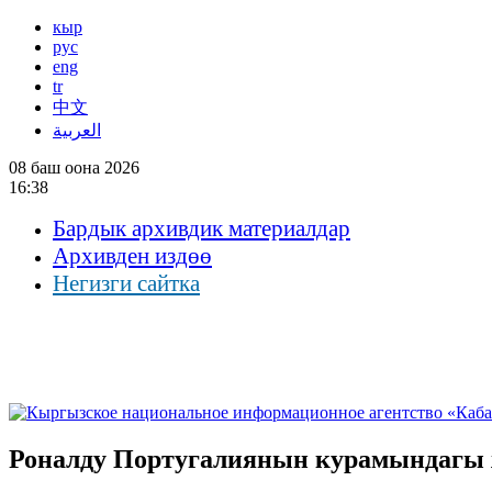
кыр
рус
eng
tr
中文
العربية
08 баш оона 2026
16:38
Бардык архивдик материалдар
Архивден издөө
Негизги сайтка
Роналду Португалиянын курамындагы