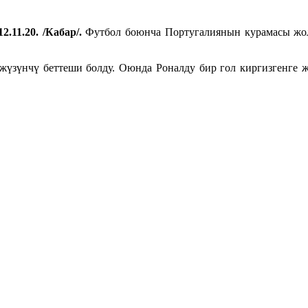
2.11.20. /Кабар/.
Футбол боюнча Португалиянын курамасы жол
үзүнчү беттеши болду. Оюнда Роналду бир гол киргизгенге 