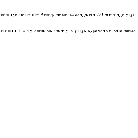
доштук беттеште Андорранын командасын 7:0 эсебинде утуп
жетишти. Португалиялык оюнчу улуттук кураманын катарында