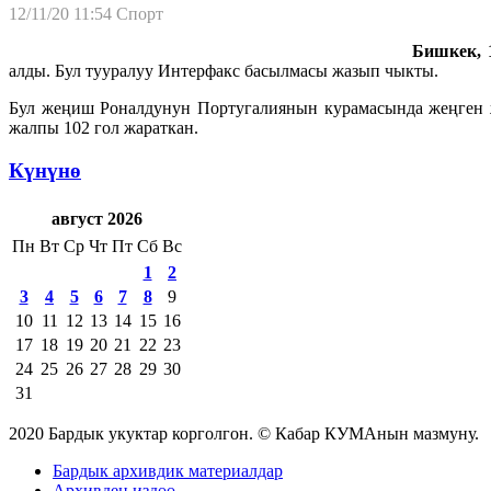
12/11/20 11:54
Спорт
Бишкек, 1
алды. Бул тууралуу Интерфакс басылмасы жазып чыкты.
Бул жеңиш Роналдунун Португалиянын курамасында жеңген ж
жалпы 102 гол жараткан.
Күнүнө
август 2026
Пн
Вт
Ср
Чт
Пт
Сб
Вс
1
2
3
4
5
6
7
8
9
10
11
12
13
14
15
16
17
18
19
20
21
22
23
24
25
26
27
28
29
30
31
2020 Бардык укуктар корголгон. © Кабар КУМАнын мазмуну.
Бардык архивдик материалдар
Архивден издөө