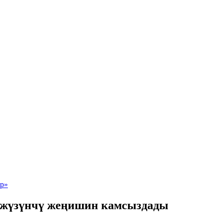
 жүзүнчү жеңишин камсыздады