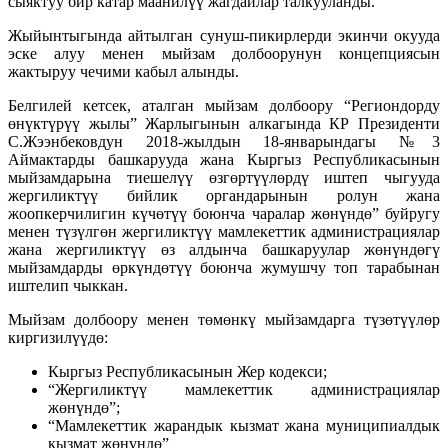
сыяктуу бир катар маанилүү жагдайлар талкууланды.
Жыйынтыгында айтылган сунуш-пикирлерди экинчи окууда
эске алуу менен мыйзам долбоорунун концепциясын
жактыруу чечими кабыл алынды.
Белгилей кетсек, аталган мыйзам долбоору “Региондорду
өнүктүрүү жылы” Жарлыгынын алкагында КР Президенти
С.Жээнбековдун 2018-жылдын 18-январындагы №3
Аймактарды башкарууда жана Кыргыз Республикасынын
мыйзамдарына тиешелүү өзгөртүүлөрдү иштеп чыгууда
жергиликтүү бийлик органдарынын ролун жана
жоопкерчилигин күчөтүү боюнча чаралар жөнүндө” буйругу
менен түзүлгөн жергиликтүү мамлекеттик администрациялар
жана жергиликтүү өз алдынча башкаруулар жөнүндөгү
мыйзамдарды өркүндөтүү боюнча жумушчу топ тарабынан
иштелип чыккан.
Мыйзам долбоору менен төмөнкү мыйзамдарга түзөтүүлөр
киргизилүүдө:
Кыргыз Республикасынын Жер кодекси;
“Жергиликтүү мамлекеттик администрациялар
жөнүндө”;
“Мамлекеттик жарандык кызмат жана муниципиалдык
кызмат жөнүндө”