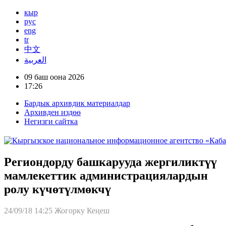
кыр
рус
eng
tr
中文
العربية
09 баш оона 2026
17:26
Бардык архивдик материалдар
Архивден издөө
Негизги сайтка
Региондорду башкарууда жергиликтүү
мамлекеттик администрациялардын
ролу күчөтүлмөкчү
24/09/18 14:25
Жогорку Кеңеш