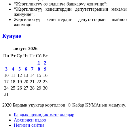
“Жергиликтүү өз алдынча башкаруу жөнүндө”;
“Жергиликтүү кеңештердин депутаттарынын макамы
жөнүндө”;
Жергиликтүү кеңештердин депутаттарын шайлоо
жөнүндө.
Күнүнө
август 2026
Пн
Вт
Ср
Чт
Пт
Сб
Вс
1
2
3
4
5
6
7
8
9
10
11
12
13
14
15
16
17
18
19
20
21
22
23
24
25
26
27
28
29
30
31
2020 Бардык укуктар корголгон. © Кабар КУМАнын мазмуну.
Бардык архивдик материалдар
Архивден издөө
Негизги сайтка