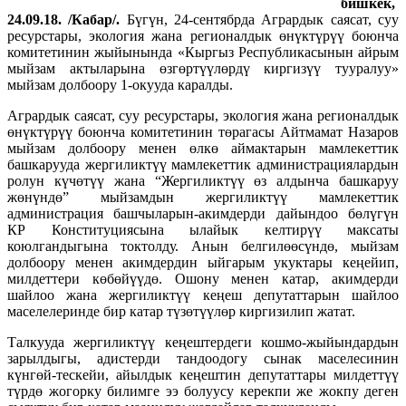
бишкек,
24.09.18. /Кабар/.
Бүгүн, 24-сентябрда Агрардык саясат, суу
ресурстары, экология жана регионалдык өнүктүрүү боюнча
комитетинин жыйынында «Кыргыз Республикасынын айрым
мыйзам актыларына өзгөртүүлөрдү киргизүү тууралуу»
мыйзам долбоору 1-окууда каралды.
Агрардык саясат, суу ресурстары, экология жана регионалдык
өнүктүрүү боюнча комитетинин төрагасы Айтмамат Назаров
мыйзам долбоору менен өлкө аймактарын мамлекеттик
башкарууда жергиликтүү мамлекеттик администрациялардын
ролун күчөтүү жана “Жергиликтүү өз алдынча башкаруу
жөнүндө” мыйзамдын жергиликтүү мамлекеттик
администрация башчыларын-акимдерди дайындоо бөлүгүн
КР Конституциясына ылайык келтирүү максаты
коюлгандыгына токтолду. Анын белгилөөсүндө, мыйзам
долбоору менен акимдердин ыйгарым укуктары кеңейип,
милдеттери көбөйүүдө. Ошону менен катар, акимдерди
шайлоо жана жергиликтүү кеңеш депутаттарын шайлоо
маселелеринде бир катар түзөтүүлөр киргизилип жатат.
Талкууда жергиликтүү кеңештердеги кошмо-жыйындардын
зарылдыгы, адистерди тандоодогу сынак маселесинин
күнгөй-тескейи, айылдык кеңештин депутаттары милдеттүү
түрдө жогорку билимге ээ болуусу керекпи же жокпу деген