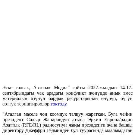
Эске салсак, Азаттык Медиа” сайты 2022-жылдын 14-17-
сентябрындагы чек арадагы конфликт жөнүндө анык эмес
материалын өзүнүн бардык ресурстарынан өчүрүп, бүгүн
соттук териштирөөлөр
токтоду
.
"Аталган маселе чоң коомдук талкуу жараткан. Буга чейин
президент Садыр Жапаровдун атына Эркин Европа/радио
Азаттык (RFE/RL) радиосунун жаңы президенти жана башкы
директору Джеффри Гедминден бул туурасында маалымдаган