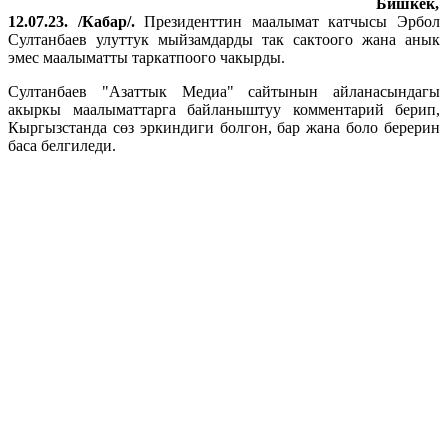
Бишкек,
12.07.23. /Кабар/.
Президенттин маалымат катчысы Эрбол
Султанбаев улуттук мыйзамдарды так сактоого жана анык
эмес маалыматты таркатпоого чакырды.
Султанбаев "Азаттык Медиа" сайтынын айланасындагы
акыркы маалыматтарга байланыштуу комментарий берип,
Кыргызстанда сөз эркиндиги болгон, бар жана боло берерин
баса белгиледи.