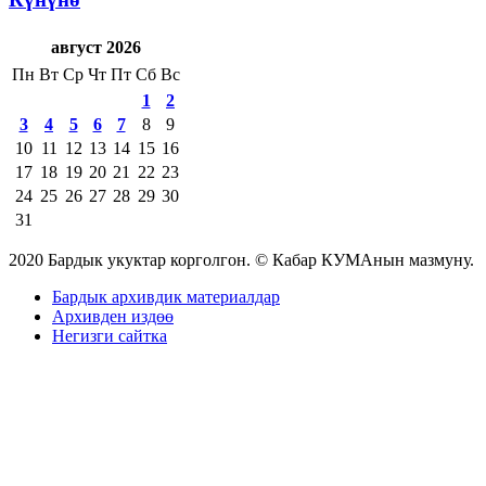
август 2026
Пн
Вт
Ср
Чт
Пт
Сб
Вс
1
2
3
4
5
6
7
8
9
10
11
12
13
14
15
16
17
18
19
20
21
22
23
24
25
26
27
28
29
30
31
2020 Бардык укуктар корголгон. © Кабар КУМАнын мазмуну.
Бардык архивдик материалдар
Архивден издөө
Негизги сайтка