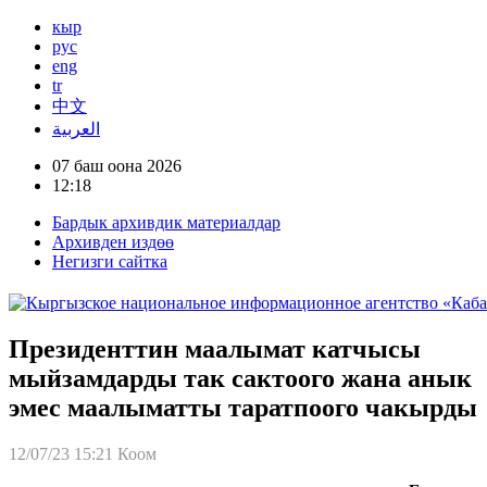
кыр
рус
eng
tr
中文
العربية
07 баш оона 2026
12:18
Бардык архивдик материалдар
Архивден издөө
Негизги сайтка
Президенттин маалымат катчысы
мыйзамдарды так сактоого жана анык
эмес маалыматты таратпоого чакырды
12/07/23 15:21
Коом