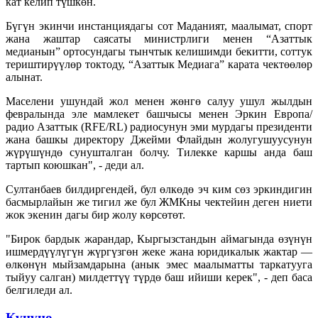
кат келип түшкөн.
Бүгүн экинчи инстанциядагы сот Маданият, маалымат, спорт
жана жаштар саясаты министрлиги менен “Азаттык
медианын” ортосундагы тынчтык келишимди бекитти, соттук
териштирүүлөр токтоду, “Азаттык Медиага” карата чектөөлөр
алынат.
Маселени ушундай жол менен жөнгө салуу ушул жылдын
февралында эле мамлекет башчысы менен Эркин Европа/
радио Азаттык (RFE/RL) радиосунун эми мурдагы президенти
жана башкы директору Джейми Флайдын жолугушуусунун
жүрүшүндө сунушталган болчу. Тилекке каршы анда баш
тартып коюшкан", - деди ал.
Султанбаев билдиргендей, бул өлкөдө эч ким сөз эркиндигин
басмырлайын же тигил же бул ЖМКны чектейин деген ниети
жок экенин дагы бир жолу көрсөтөт.
"Бирок бардык жарандар, Кыргызстандын аймагында өзүнүн
ишмердүүлүгүн жүргүзгөн жеке жана юридикалык жактар —
өлкөнүн мыйзамдарына (анык эмес маалыматты таркатууга
тыйуу салган) милдеттүү түрдө баш ийиши керек", - деп баса
белгиледи ал.
Күнүнө