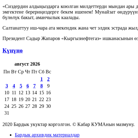
«Сиздердин алдыңыздарга коюлган милдеттерди мындан ары д
эмгектене берериңиздерге бекем ишенем! Мунайзат өндүрүүн
бүлөлүк бакыт, аманчылык каалады.
Салтанаттуу иш-чара ата мекендик жана чет элдик эстрада ж
Президент Садыр Жапаров «Кыргызнефтегаз» ишканасынын өзү
Күнүнө
август 2026
Пн
Вт
Ср
Чт
Пт
Сб
Вс
1
2
3
4
5
6
7
8
9
10
11
12
13
14
15
16
17
18
19
20
21
22
23
24
25
26
27
28
29
30
31
2020 Бардык укуктар корголгон. © Кабар КУМАнын мазмуну.
Бардык архивдик материалдар