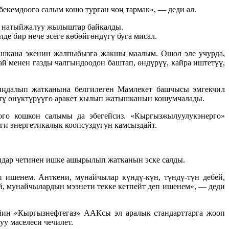
бекемдөөгө салым кошо турган чоң тармак», — деди ал.
, натыйжалуу жылыштар байкалды.
е бир нече эсеге көбөйгөндүгү буга мисал.
ишкана экенин жалпыбызга жакшы маалым. Ошол эле учурда,
й менен газды чалгындоодон баштап, өндүрүү, кайра иштетүү,
чыңдалып жатканына белгилеген Мамлекет башчысы эмгекчил
штү өнүктүрүүгө аракет кылып жатышканын кошумчалады.
ого кошкон салымы да эбегейсиз. «Кыргызжылуулукэнерго»
и энергетикалык коопсуздугун камсыздайт.
андар четинен ишке ашырылып жатканын эске салды.
ишенем. Анткени, мунайчылар күндү-күн, түндү-түн дебей,
ей, мунайчылардын мээнети текке кетпейт деп ишенем», — деди
йин «Кыргызнефтегаз» ААКсы эл аралык стандарттарга жооп
у маселеси чечилет.