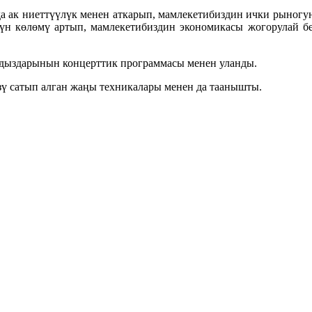
а ак ниеттүүлүк менен аткарып, мамлекетибиздин ички рыногу
үн көлөмү артып, мамлекетибиздин экономикасы жогорулай бе
ылдыздарынын концерттик программасы менен уланды.
 сатып алган жаңы техникалары менен да таанышты.