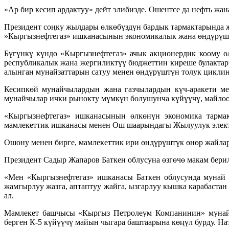
»Ар бир кесип ардактуу» дейт элибизде. Ошентсе да нефть жан
Президент соңку жылдары өлкөбүздүн бардык тармактарында 
»Кыргызнефтегаз» ишканасынын экономикалык жана өндүрүштүк
Бүгүнкү күндө «Кыргызнефтегаз» ачык акционердик коому ө
республикалык жана жергиликтүү бюджеттин киреше булактары
алынган мунайзаттарын сатуу менен өндүрүштүн толук циклин 
Кесипкөй мунайчылардын жана газчылардын күч-аракети ме
мунайчылар ички рынокту мүмкүн болушунча күйүүчү, майлоо
«Кыргызнефтегаз» ишканасынын өлкөнүн экономика тармак
мамлекеттик ишканасы менен Ош шаарындагы Жылуулук электр
Ошону менен бирге, мамлекеттик ири өндүрүштүк өнөр жайлар
Президент Садыр Жапаров Баткен облусуна өзгөчө макам бери
«Мен «Кыргызнефтегаз» ишканасы Баткен облусунда мунай ж
жамгырлуу жазга, аптаптуу жайга, ызгарлуу кышка карабастан
ал.
Мамлекет башчысы «Кыргыз Петролеум Компанинин» мунай и
берген К-5 күйүүчү майын чыгара баштаарына көңүл бурду. На