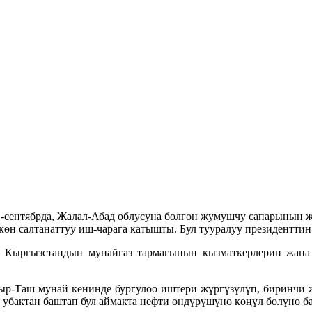
1-сентябрда, Жалал-Абад облусуна болгон жумушчу сапарынын
өн салтанаттуу иш-чарага катышты. Бул тууралуу президентти
ы Кыргызстандын мунайгаз тармагынын кызматкерлерин жана
р-Таш мунай кенинде бургулоо иштери жүргүзүлүп, биринчи ж
 убактан баштап бул аймакта нефти өндүрүшүнө көңүл бөлүнө б