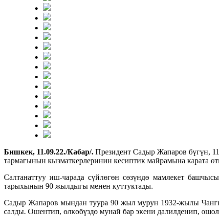
Бишкек, 11.09.22./Кабар/.
Президент Садыр Жапаров бүгүн, 1
тармагынын кызматкерлеринин кесиптик майрамына карата өтк
Салтанаттуу иш-чарада сүйлөгөн сөзүндө мамлекет башчыс
тарыхынын 90 жылдыгы менен куттуктады.
Садыр Жапаров мындан туура 90 жыл мурун 1932-жылы Чангы
салды. Ошентип, өлкөбүздө мунай бар экени далилденип, ошол