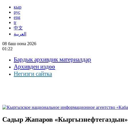
кыр
рус
eng
tr
中文
العربية
08 баш оона 2026
01:22
Бардык архивдик материалдар
Архивден издөө
Негизги сайтка
Садыр Жапаров «Кыргызнефтегаздын»