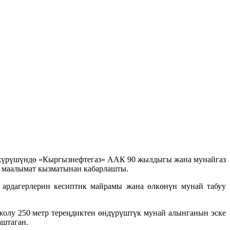
 жүрүшүндө «Кыргызнефтегаз» ААК 90 жылдыгы жана мунайгаз
н маалымат кызматынан кабарлашты.
 ардагерлерин кесиптик майрамы жана өлкөнүн мунай табуу
олу 250 метр тереңдиктен өндүрүштүк мунай алынганын эске
аштаган.