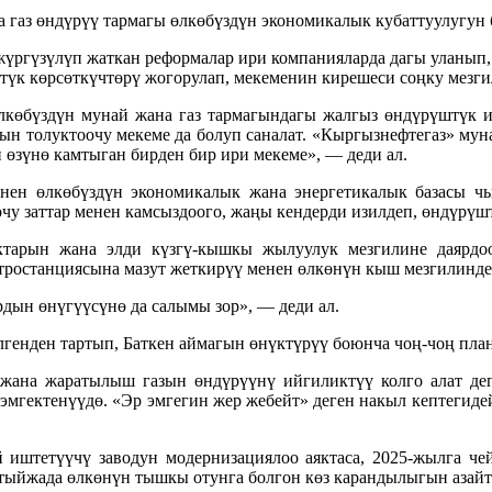
а газ өндүрүү тармагы өлкөбүздүн экономикалык кубаттуулугун 
жүргүзүлүп жаткан реформалар ири компанияларда дагы уланып
 көрсөткүчтөрү жогорулап, мекеменин кирешеси соңку мезгилд
лкөбүздүн мунай жана газ тармагындагы жалгыз өндүрүштүк 
н толуктоочу мекеме да болуп саналат. «Кыргызнефтегаз» муна
өзүнө камтыган бирден бир ири мекеме», — деди ал.
нен өлкөбүздүн экономикалык жана энергетикалык базасы 
чу заттар менен камсыздоого, жаңы кендерди изилдеп, өндүрү
тарын жана элди күзгү-кышкы жылуулук мезгилине даярдо
останциясына мазут жеткирүү менен өлкөнүн кыш мезгилиндег
дын өнүгүүсүнө да салымы зор», — деди ал.
лгенден тартып, Баткен аймагын өнүктүрүү боюнча чоң-чоң пл
ана жаратылыш газын өндүрүүнү ийгиликтүү колго алат деп 
 эмгектенүүдө. «Эр эмгегин жер жебейт» деген накыл кептегид
штетүүчү заводун модернизациялоо аяктаса, 2025-жылга че
тыйжада өлкөнүн тышкы отунга болгон көз карандылыгын азайту