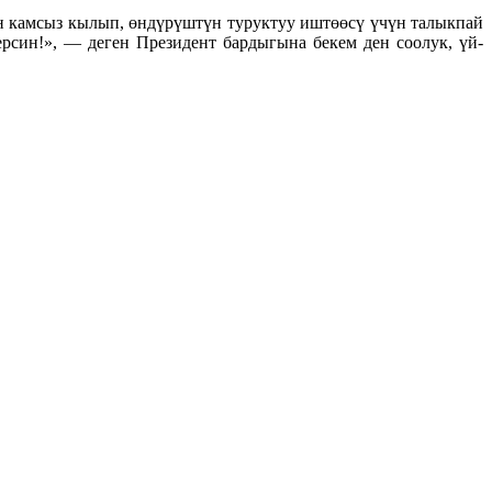
н камсыз кылып, өндүрүштүн туруктуу иштөөсү үчүн талыкпай
рсин!», — деген Президент бардыгына бекем ден соолук, үй-