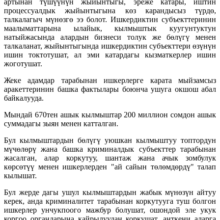
артынан түшүүнүн жыйынтыгы, эреже катары, иштин
процессуалдык жыйынтыгына көз карандысыз түрдө,
талкалагыч мүнөзгө ээ болот. Ишкердиктин субъекттеринин
маалыматтарына ылайык, кылмыштык куугунтуктун
натыйжасында алардын бизнеси толук же бөлүгү менен
талкаланат, жыйынтыгында ишкердиктин субъекттери өзүнүн
ишин токтотушат, ал эми катардагы кызматкерлер ишин
жоготушат.
Жеке адамдар тарабынан ишкерлерге карата мыйзамсыз
аракеттеринин башка фактылары боюнча ушуга окшош абал
байкалууда.
Мындай 670тен ашык кылмыштар 200 миллион сомдон ашык
суммадагы зыян менен катталган.
Бул кылмыштардын бөлүгү уюшкан кылмыштуу топтордун
мүчөлөрү жана башка криминалдык субъекттер тарабынан
жасалган, алар коркутуу, шантаж жана ачык зомбулук
көрсөтүү менен ишкерлерден "ай сайын төлөмдөрдү" талап
кылышат.
Бул жерде дагы ушул кылмыштардын жабык мүнөзүн айтуу
керек, анда криминалитет тарабынан коркутууга туш болгон
ишкерлер унчукпоого мажбур болушат, ошондой эле укук
коргоо органдарына кайрылуудан коркушат, анткени аларга