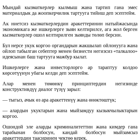
Мындай кызматкерлер кылмыш жана тартип гана эмес
материалдык да жоопкерчилик тартууга тийиш деп эсептейм.
Ак ниетсиз кызматкерлердин аракеттеринин натыйжасында
экономикага же ишкерлерге зыян келтирилсе, ага жол берген
кызматкерлер ошол келтирилген зыянды төлөп берсин.
Бул нерсе укук коргоо органдарын жакшылап ойлонууга жана
ойлоп табылган себептер менен бизнести негизсиз «талкалоо»
идеясынан баш тартууга мажбур кылат.
Ишкерлерге жана инвесторлорго ар тараптуу колдоо
көрсөтүүнүн убагы келди деп эсептейм.
Алар менен төмөнкү принциптердин негизинде
конструктивдүү диалог түзүү зарыл:
— тыгыз, ачык өз ара аракеттенүү жана өнөктөштүк;
— алардын укуктарын жана мыйзамдуу кызыкчылыктарын
коргоо.
Ошондой эле аларды криминалитеттин жана кимдер гана
тарабынан болбосун, кандай болбосун мыйзамсыз
аракеттердин таасиринен чектөө керек.