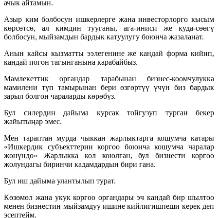
ачык айтамын.
Азыр ким болбосун ишкерлерге жана инвесторлорго кысым
көрсөтсө, ал кимдин тууганы, ага-иниси же куда-сөөгү
болбосун, мыйзамдын бардык катуулугу боюнча жазаланат.
Анын кайсы кызматты ээлегенине же кандай форма кийип,
кандай погон тагынганына карабайбыз.
Мамлекеттик органдар тарабынан бизнес-коомчулукка
мамилени түп тамырынан бери өзгөртүү үчүн биз бардык
зарыл болгон чараларды көрөбүз.
Бул силердин дайыма курсак тойгузуп турган бекер
жайытыңар эмес.
Мен тараптан мурда чыккан жарлыктарга кошумча катары
«Ишкердик субъекттерин коргоо боюнча кошумча чаралар
жөнүндө» Жарлыкка кол коюлган, бул бизнести коргоо
жолундагы биринчи кадамдардын бири гана.
Бул иш дайыма улантылып турат.
Көзөмөл жана укук коргоо органдары эч кандай бир шылтоо
менен бизнестин мыйзамдуу ишине кийлигишпеши керек деп
эсептейм.