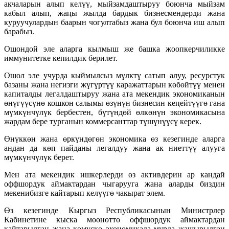
акчаларын алып келүү, мыйзамдаштыруу боюнча мыйзам
кабыл алып, жаңы жылда бардык бизнесмендерди жана
куруучулардын баарын чогултабыз жана бул боюнча иш алып
барабыз.
Ошондой эле аларга кылмыш же башка жоопкерчиликке
иммунитетке кепилдик берилет.
Ошол эле учурда кыймылсыз мүлктү сатып алуу, ресурстук
базаны жана негизги жүгүртүү каражаттарын көбөйтүү менен
капиталды легалдаштыруу жана ата мекендик экономиканын
өнүгүүсүнө кошкон салымы өзүнүн бизнесин кеңейтүүгө гана
мүмкүнчүлүк бербестен, бүтүндөй өлкөнүн экономикасына
жардам бере турганын коммерсанттар түшүнүүсү керек.
Өнүккөн жана өркүндөгөн экономика өз кезегинде аларга
андан да көп пайданы легалдуу жана ак ниеттүү алууга
мүмкүнчүлүк берет.
Мен ата мекендик ишкерлерди өз активдерин ар кандай
оффшордук аймактардан чыгарууга жана аларды биздин
мекенибизге кайтарып келүүгө чакырат элем.
Өз кезегинде Кыргыз Республикасынын Министрлер
Кабинетине кыска мөөнөттө оффшордук аймактардан
кайтарылган жана көмүскө экономикада мурда жашырылган