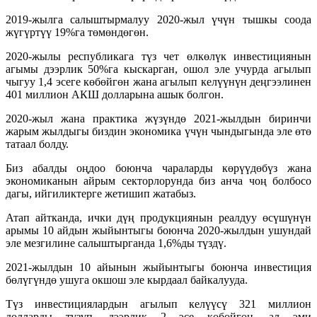
2019-жылга салыштырмалуу 2020-жыл үчүн тышкы соода
жүгүртүү 19%га төмөндөгөн.
2020-жылы республикага түз чет өлкөлүк инвестициянын
агымы дээрлик 50%га кыскарган, ошол эле учурда агылып
чыгуу 1,4 эсеге көбөйгөн жана агылып келүүнүн деңгээлинен
401 миллион АКШ долларына ашык болгон.
2020-жыл жана практика жүзүндө 2021-жылдын биринчи
жарым жылдыгы биздин экономика үчүн чындыгында эле өтө
татаал болду.
Биз абалды оңдоо боюнча чараларды көрүүдөбүз жана
экономиканын айрым секторлорунда биз анча чоң болбосо
дагы, ийгиликтерге жетишип жатабыз.
Атап айтканда, ички дүң продукциянын реалдуу өсүшүнүн
арымы 10 айдын жыйынтыгы боюнча 2020-жылдын ушундай
эле мезгилине салыштырганда 1,6%ды түздү.
2021-жылдын 10 айынын жыйынтыгы боюнча инвестиция
бөлүгүндө ушуга окшош эле кырдаал байкалууда.
Түз инвестициялардын агылып келүүсү 321 миллион
долларды түзүп, дээрлик 2 эсе көбөйгөн, ал эми