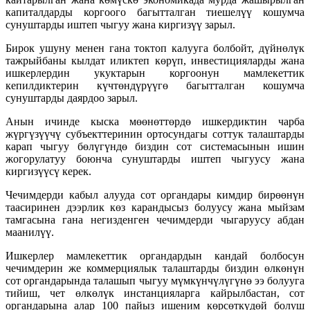
капиталдарды коргоого багытталган тиешелүү кошумча
сунуштарды иштеп чыгуу жана киргизүү зарыл.
Бирок ушуну менен гана токтоп калууга болбойт, дүйнөлүк
тажрыйбаны кылдат иликтеп көрүп, инвестицияларды жана
ишкерлердин укуктарын коргоонун мамлекеттик
кепилдиктерин күчтөндүрүүгө багытталган кошумча
сунуштарды даярдоо зарыл.
Анын ичинде кыска мөөнөттөрдө ишкердиктин чарба
жүргүзүүчү субъекттеринин ортосундагы соттук талаштарды
карап чыгуу бөлүгүндө биздин сот системасынын ишин
жогорулатуу боюнча сунуштарды иштеп чыгуусу жана
киргизүүсү керек.
Чечимдерди кабыл алууда сот органдары кимдир бирөөнүн
таасиринен дээрлик көз карандысыз болуусу жана мыйзам
тамгасына гана негизденген чечимдерди чыгаруусу абдан
маанилүү.
Ишкерлер мамлекеттик органдардын кандай болбосун
чечимдерин же коммерциялык талаштарды биздин өлкөнүн
сот органдарында талашып чыгуу мүмкүнчүлүгүнө ээ болууга
тийиш, чет өлкөлүк инстанцияларга кайрылбастан, сот
органдарына алар 100 пайыз ишеним көрсөткүдөй болуш