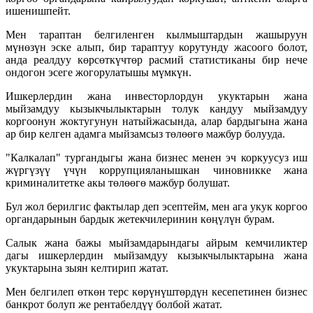
ишенишпейт.
Мен тараптан белгиленген кылмыштардын жашыруун
мүнөзүн эске алып, бир тараптуу корутунду жасоого болот,
анда реалдуу көрсөткүчтөр расмий статистиканы бир нече
ондогон эсеге жогорулатышы мүмкүн.
Ишкерлердин жана инвесторлордун укуктарын жана
мыйзамдуу кызыкчылыктарын толук кандуу мыйзамдуу
коргоонун жоктугунун натыйжасында, алар бардыгына жана
ар бир келген адамга мыйзамсыз төлөөгө мажбур болууда.
"Калкалап" тургандыгы жана бизнес менен эч коркуусуз иш
жүргүзүү үчүн коррупцияланышкан чиновникке жана
криминалитетке акы төлөөгө мажбур болушат.
Бул жол берилгис фактылар деп эсептейм, мен ага укук коргоо
органдарынын бардык жетекчилеринин көңүлүн бурам.
Салык жана бажы мыйзамдарындагы айрым кемчиликтер
дагы ишкерлердин мыйзамдуу кызыкчылыктарына жана
укуктарына зыян келтирип жатат.
Мен белгилеп өткөн терс көрүнүштөрдүн кесепетинен бизнес
банкрот болуп же рентабелдүү болбой жатат.