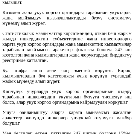
кылышат.
Көзөмөл жана укук коргоо органдары тарабынан укуктарды
жана мыйзамдуу кызыкчылыктарды бузуу системалуу
мүнөздү алып жүрөт.
Статистикалык маалыматтар көрсөткөндөй, өткөн беш жарым
жылда ишкердиктин субъекттерине жана инвесторлорго
карата укук коргоо органдары жана мамлекеттик кызматчылар
тарабынан мыйзамсыз аракеттер фактысы боюнча 247 иш
козголгон жана кылмыштардын жана жоруктардын бирдиктүү
реестринде катталган.
Бул цифра анча деле чоң эместей көрүнөт. Бирок,
кылмыштардын бул категориясы ачык көрүнүп тургандай
жабык мүнөздү алып жүрөт.
Көпчүлүк учурларда укук коргоо органдарынын өздөрү
тарабынан ишкерлердин укуктарын бузууга тиешелүү иш
болсо, алар укук коргоо органдарына кайрылуудан коркушат.
Ушуга байланыштуу аларга карата мыйзамсыз жасалган
аракеттер жөнүндө ишкерлер унчукпай отурууга мажбур
болушат.
Мен белгилеп өткөн, катталган 247 иштин болгону 15%ы,