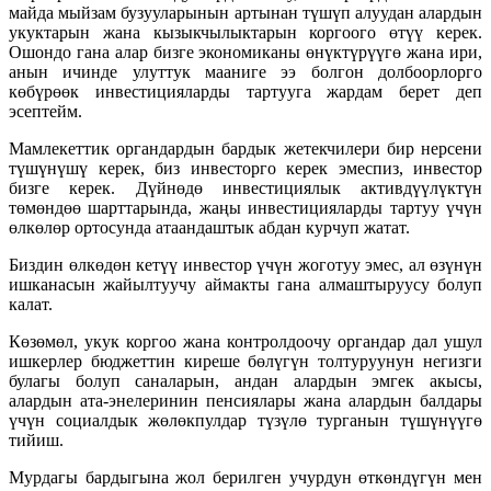
майда мыйзам бузууларынын артынан түшүп алуудан алардын
укуктарын жана кызыкчылыктарын коргоого өтүү керек.
Ошондо гана алар бизге экономиканы өнүктүрүүгө жана ири,
анын ичинде улуттук мааниге ээ болгон долбоорлорго
көбүрөөк инвестицияларды тартууга жардам берет деп
эсептейм.
Мамлекеттик органдардын бардык жетекчилери бир нерсени
түшүнүшү керек, биз инвесторго керек эмеспиз, инвестор
бизге керек. Дүйнөдө инвестициялык активдүүлүктүн
төмөндөө шарттарында, жаңы инвестицияларды тартуу үчүн
өлкөлөр ортосунда атаандаштык абдан курчуп жатат.
Биздин өлкөдөн кетүү инвестор үчүн жоготуу эмес, ал өзүнүн
ишканасын жайылтуучу аймакты гана алмаштыруусу болуп
калат.
Көзөмөл, укук коргоо жана контролдоочу органдар дал ушул
ишкерлер бюджеттин киреше бөлүгүн толтуруунун негизги
булагы болуп саналарын, андан алардын эмгек акысы,
алардын ата-энелеринин пенсиялары жана алардын балдары
үчүн социалдык жөлөкпулдар түзүлө турганын түшүнүүгө
тийиш.
Мурдагы бардыгына жол берилген учурдун өткөндүгүн мен