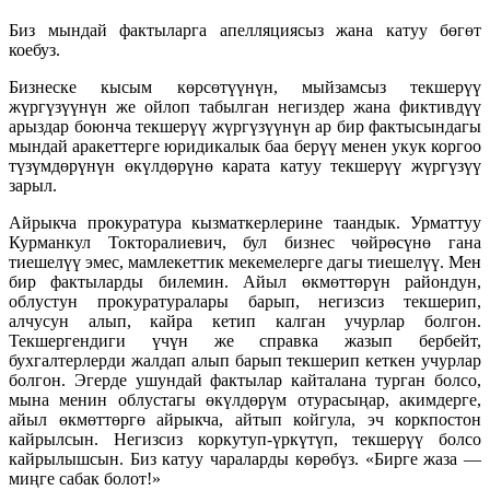
Биз мындай фактыларга апелляциясыз жана катуу бөгөт
коебуз.
Бизнеске кысым көрсөтүүнүн, мыйзамсыз текшерүү
жүргүзүүнүн же ойлоп табылган негиздер жана фиктивдүү
арыздар боюнча текшерүү жүргүзүүнүн ар бир фактысындагы
мындай аракеттерге юридикалык баа берүү менен укук коргоо
түзүмдөрүнүн өкүлдөрүнө карата катуу текшерүү жүргүзүү
зарыл.
Айрыкча прокуратура кызматкерлерине таандык. Урматтуу
Курманкул Токторалиевич, бул бизнес чөйрөсүнө гана
тиешелүү эмес, мамлекеттик мекемелерге дагы тиешелүү. Мен
бир фактыларды билемин. Айыл өкмөттөрүн райондун,
облустун прокуратуралары барып, негизсиз текшерип,
алчусун алып, кайра кетип калган учурлар болгон.
Текшергендиги үчүн же справка жазып бербейт,
бухгалтерлерди жалдап алып барып текшерип кеткен учурлар
болгон. Эгерде ушундай фактылар кайталана турган болсо,
мына менин облустагы өкүлдөрүм отурасыңар, акимдерге,
айыл өкмөттөргө айрыкча, айтып койгула, эч коркпостон
кайрылсын. Негизсиз коркутуп-үркүтүп, текшерүү болсо
кайрылышсын. Биз катуу чараларды көрөбүз. «Бирге жаза —
миңге сабак болот!»