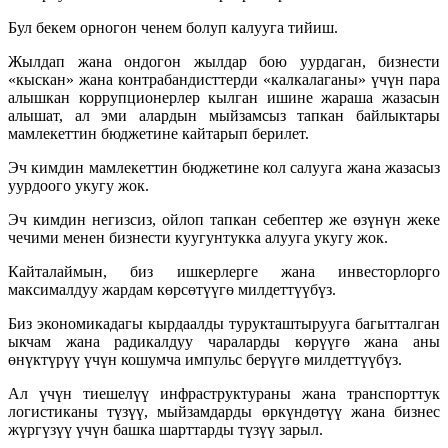
Бул бекем орногон ченем болуп калууга тийиш.
Жылдап жана ондогон жылдар бою уурдаган, бизнести
«кыскан» жана контрабандисттерди «калкалаганы» үчүн пара
алышкан коррупционерлер кылган ишине жараша жазасын
алышат, ал эми алардын мыйзамсыз тапкан байлыктары
мамлекеттин бюджетине кайтарып берилет.
Эч кимдин мамлекеттин бюджетине кол салууга жана жазасыз
уурдоого укугу жок.
Эч кимдин негизсиз, ойлоп тапкан себептер же өзүнүн жеке
чечими менен бизнести куугунтукка алууга укугу жок.
Кайталаймын, биз ишкерлерге жана инвесторлорго
максималдуу жардам көрсөтүүгө милдеттүүбүз.
Биз экономикадагы кырдаалды турукташтырууга багытталган
ыкчам жана радикалдуу чараларды көрүүгө жана аны
өнүктүрүү үчүн кошумча импульс берүүгө милдеттүүбүз.
Ал үчүн тиешелүү инфраструктураны жана транспорттук
логистиканы түзүү, мыйзамдарды өркүндөтүү жана бизнес
жүргүзүү үчүн башка шарттарды түзүү зарыл.