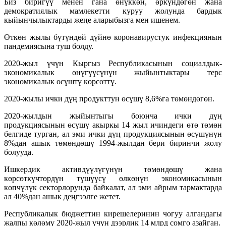
Биз биригүү менен гана өнүккөн, өркүндөгөн жана
демократиялык мамлекетти куруу жолунда бардык
кыйынчылыктарды жеңе аларыбызга мен ишенем.
Өткөн жылы бүтүндөй дүйнө коронавирустук инфекциянын
пандемиясына туш болду.
2020-жыл үчүн Кыргыз Республикасынын социалдык-
экономикалык өнүгүүсүнүн жыйынтыктары терс
экономикалык өсүштү көрсөттү.
2020-жылы ички дүң продукттун өсүшү 8,6%га төмөндөгөн.
2020-жылдын жыйынтыгы боюнча ички дүң
продукциясынын өсүшү акыркы 14 жыл ичиндеги өтө төмөн
белгиде турган, ал эми ички дүң продукциясынын өсүшүнүн
8%дан ашык төмөндөшү 1994-жылдан бери биринчи жолу
болууда.
Ишкердик активдүүлүгүнүн төмөндөшү жана
көрсөткүчтөрдүн түшүүсү өлкөнүн экономикасынын
көпчүлүк секторлорунда байкалат, ал эми айрым тармактарда
ал 40%дан ашык деңгээлге жетет.
Республикалык бюджеттин кирешелеринин чогуу алгандагы
жалпы көлөмү 2020-жыл үчүн дээрлик 14 млрд сомго азайган.