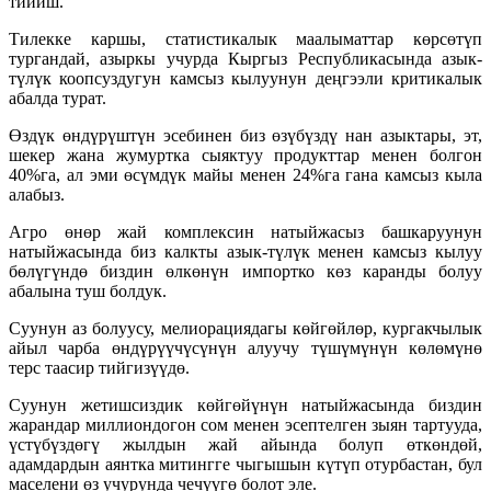
тийиш.
Тилекке каршы, статистикалык маалыматтар көрсөтүп
тургандай, азыркы учурда Кыргыз Республикасында азык-
түлүк коопсуздугун камсыз кылуунун деңгээли критикалык
абалда турат.
Өздүк өндүрүштүн эсебинен биз өзүбүздү нан азыктары, эт,
шекер жана жумуртка сыяктуу продукттар менен болгон
40%га, ал эми өсүмдүк майы менен 24%га гана камсыз кыла
алабыз.
Агро өнөр жай комплексин натыйжасыз башкаруунун
натыйжасында биз калкты азык-түлүк менен камсыз кылуу
бөлүгүндө биздин өлкөнүн импортко көз каранды болуу
абалына туш болдук.
Суунун аз болуусу, мелиорациядагы көйгөйлөр, кургакчылык
айыл чарба өндүрүүчүсүнүн алуучу түшүмүнүн көлөмүнө
терс таасир тийгизүүдө.
Суунун жетишсиздик көйгөйүнүн натыйжасында биздин
жарандар миллиондогон сом менен эсептелген зыян тартууда,
үстүбүздөгү жылдын жай айында болуп өткөндөй,
адамдардын аянтка митингге чыгышын күтүп отурбастан, бул
маселени өз учурунда чечүүгө болот эле.