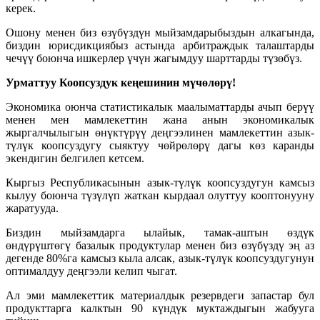
керек.
Ошону менен биз өзүбүздүн мыйзамдарыбыздын алкагында,
биздин юрисдикциябыз астында арбитраждык талаштарды
чечүү боюнча ишкерлер үчүн жагымдуу шарттарды түзөбүз.
Урматтуу Коопсуздук кеңешинин мүчөлөрү!
Экономика оюнча статистикалык маалыматтарды ачып берүү
менен мен мамлекеттин жана анын экономикалык
жыргалчылыгын өнүктүрүү деңгээлинен мамлекеттин азык-
түлүк коопсуздугу сыяктуу чөйрөлөрү дагы көз каранды
экендигин белгилеп кетсем.
Кыргыз Республикасынын азык-түлүк коопсуздугун камсыз
кылуу боюнча түзүлүп жаткан кырдаал олуттуу кооптонууну
жаратууда.
Биздин мыйзамдарга ылайык, тамак-аштын өздүк
өндүрүштөгү базалык продуктулар менен биз өзүбүздү эң аз
дегенде 80%га камсыз кыла алсак, азык-түлүк коопсуздугунун
оптималдуу деңгээли келип чыгат.
Ал эми мамлекеттик материалдык резервдеги запастар бул
продукттарга калктын 90 күндүк муктаждыгын жабууга