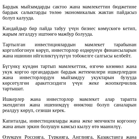
Бардык мыйзамдарды сактоо жана мамлекеттин бюджетине
бардык салыктарды төлөө экономикалык жактан пайдасыз
болуп калууда.
Кандайдыр бир пайда табуу үчүн бизнес көмүскөгө кетип,
жарым легалдуу иштөөгө мажбур болууда.
Тартылган инвестициялардын мамлекет тарабынан
корголбогонун көрүп, инвесторлор өздөрүнүн финансыларын
жана ишинин ийгиликтүүлүгүн тобокелге салгысы келбейт.
Бүгүнкү күндөн тартып мамлекеттик, өзгөчө көзөмөл жана
укук коргоо органдардын бардык жетекчилери ишкерлердин
жана инвесторлордун мыйзамдуу укуктарын бузууда
көрсөтүлгөн аракетсиздиги үчүн жеке жоопкерчилик
тартышат.
Ишкерлер жана инвесторлор мамлекет алар тарапта
экендигин жана ишенимдүү өнөктөш болуп саналарын
реалдуу көрүп, сезиши керек.
Капиталды, инвестицияларды жана жеке менчикти коргоону
жана анын эркин болушун камсыз кылуу өтө маанилүү.
Өзүмдүн Россияга, Түркияга, Англияга, Казакстанга жана