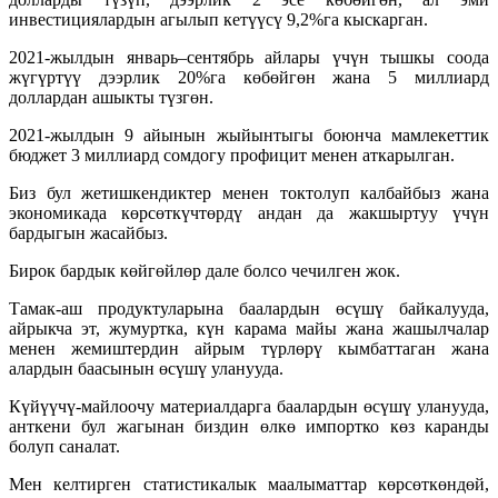
инвестициялардын агылып кетүүсү 9,2%га кыскарган.
2021-жылдын январь–сентябрь айлары үчүн тышкы соода
жүгүртүү дээрлик 20%га көбөйгөн жана 5 миллиард
доллардан ашыкты түзгөн.
2021-жылдын 9 айынын жыйынтыгы боюнча мамлекеттик
бюджет 3 миллиард сомдогу профицит менен аткарылган.
Биз бул жетишкендиктер менен токтолуп калбайбыз жана
экономикада көрсөткүчтөрдү андан да жакшыртуу үчүн
бардыгын жасайбыз.
Бирок бардык көйгөйлөр дале болсо чечилген жок.
Тамак-аш продуктуларына баалардын өсүшү байкалууда,
айрыкча эт, жумуртка, күн карама майы жана жашылчалар
менен жемиштердин айрым түрлөрү кымбаттаган жана
алардын баасынын өсүшү уланууда.
Күйүүчү-майлоочу материалдарга баалардын өсүшү уланууда,
анткени бул жагынан биздин өлкө импортко көз каранды
болуп саналат.
Мен келтирген статистикалык маалыматтар көрсөткөндөй,