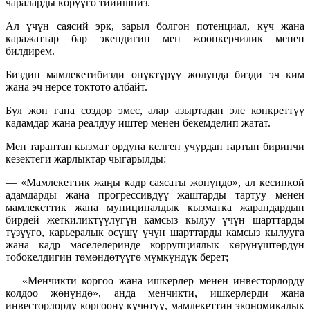
чараларды көрүүгө тийишпиз.
Ал үчүн саясий эрк, зарыл болгон потенциал, күч жана
каражаттар бар экендигин мен жоопкерчилик менен
билдирем.
Биздин мамлекетибизди өнүктүрүү жолунда бизди эч ким
жана эч нерсе токтото албайт.
Бул жөн гана сөздөр эмес, алар азыртадан эле конкреттүү
кадамдар жана реалдуу иштер менен бекемделип жатат.
Мен тараптан кызмат ордуна келген учурдан тартып биринчи
кезектеги жарлыктар чыгарылды:
— «Мамлекеттик жаңы кадр саясаты жөнүндө», ал кесипкөй
адамдарды жана прогрессивдүү жаштарды тартуу менен
мамлекеттик жана муниципалдык кызматка жарандардын
бирдей жеткиликтүүлүгүн камсыз кылуу үчүн шарттарды
түзүүгө, карьералык өсүшү үчүн шарттарды камсыз кылууга
жана кадр маселелеринде коррупциялык көрүнүштөрдүн
тобокелдигин төмөндөтүүгө мүмкүндүк берет;
— «Менчикти коргоо жана ишкерлер менен инвесторлорду
колдоо жөнүндө», анда менчикти, ишкерлерди жана
инвесторлорду коргоону күчөтүү, мамлекеттин экономикалык