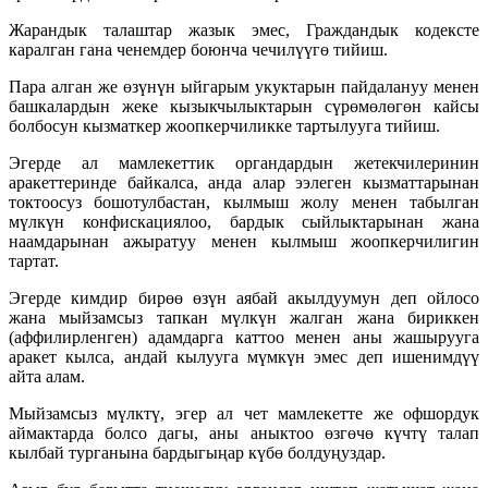
Жарандык талаштар жазык эмес, Граждандык кодексте
каралган гана ченемдер боюнча чечилүүгө тийиш.
Пара алган же өзүнүн ыйгарым укуктарын пайдалануу менен
башкалардын жеке кызыкчылыктарын сүрөмөлөгөн кайсы
болбосун кызматкер жоопкерчиликке тартылууга тийиш.
Эгерде ал мамлекеттик органдардын жетекчилеринин
аракеттеринде байкалса, анда алар ээлеген кызматтарынан
токтоосуз бошотулбастан, кылмыш жолу менен табылган
мүлкүн конфискациялоо, бардык сыйлыктарынан жана
наамдарынан ажыратуу менен кылмыш жоопкерчилигин
тартат.
Эгерде кимдир бирөө өзүн аябай акылдуумун деп ойлосо
жана мыйзамсыз тапкан мүлкүн жалган жана бириккен
(аффилирленген) адамдарга каттоо менен аны жашырууга
аракет кылса, андай кылууга мүмкүн эмес деп ишенимдүү
айта алам.
Мыйзамсыз мүлктү, эгер ал чет мамлекетте же офшордук
аймактарда болсо дагы, аны аныктоо өзгөчө күчтү талап
кылбай турганына бардыгыңар күбө болдуңуздар.