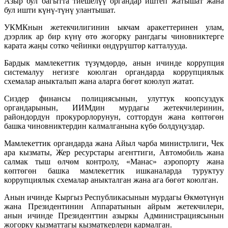
Азыр бул багытта тиешелүү органдар иштеп жатышат жана
бул ишти күнү-түнү улантышат.
УКМКнын жетекчилигинин ыкчам аракеттеринен улам,
дээрлик ар бир күнү өтө жогорку рангдагы чиновниктерге
карата жаңы сотко чейинки өндүрүштөр катталууда.
Бардык мамлекеттик түзүмдөрдө, анын ичинде коррупция
системалуу негизге коюлган органдарда коррупциялык
схемалар аныкталып жана аларга бөгөт коюлуп жатат.
Сиздер финансы полициясынын, улуттук коопсуздук
органдарынын, ИИМдин мурдагы жетекчилеринин,
райондордун прокурорлорунун, соттордун жана көптөгөн
башка чиновниктердин калмалганына күбө болдуңуздар.
Мамлекеттик органдарда жана Айыл чарба министрлиги, Чек
ара кызматы, Жер ресурстары агенттиги, Автомобиль жана
салмак тыш өлчөм контролу, «Манас» аэропорту жана
көптөгөн башка мамлекеттик ишканаларда туруктуу
коррупциялык схемалар аныкталган жана ага бөгөт коюлган.
Анын ичинде Кыргыз Республикасынын мурдагы Өкмөтүнүн
жана Президентинин Аппаратынын айрым жетекчилери,
анын ичинде Президенттин азыркы Администрациясынын
жогорку кызматтагы кызматкерлери кармалган.