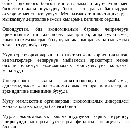
башка өлкөлөргө болгон иш сапарымдын жүрүшүндө мен
бизнестин жана өнүктүрүү боюнча эл аралык банктардын
өкүлдөрү менен жолуктум. Мен мамлекет инвестицияларды
мыйзамдуу деңгээлде камсыз кыларына кепилдик бердим.
Ошондуктан, биз экономиканын бардык чөйрөлөрүн
криминалитеттин талкалоочу таасиринен, анда туура эмес,
көмүскө схемалардын болушунан акырындап жана тынымсыз
тазалап турушубуз керек.
Укук коргоо органдарынын ак ниетсиз жана коррупцияланган
кызматкерлери өздөрүнүн мыйзамсыз аракеттери менен
биздин өлкөнүн экономикалык коопсуздугуна коркунуч
жаратууда.
Ишкерлердин жана инвесторлордун мыйзамга,
адилеттүүлүккө жана экономикалык өз ара мамилелердин
эркиндигине ишенимин бузууда.
Муну мамлекеттик органдардын экономикалык диверсиясы
жана саботажы катары бааласа болот.
Мурда экономикалык кылмыштуулукка каршы күрөшүү
чөйрөсүндө ыйгарым укуктарга финансы полициясы ээ
болгон.