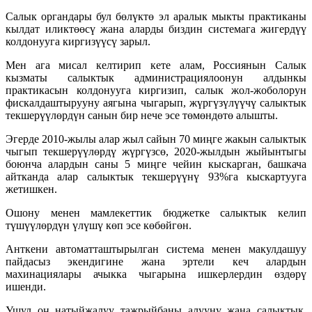
Салык органдары бул бөлүктө эл аралык мыкты практиканы
кылдат иликтөөсү жана аларды биздин системага жигердүү
колдонууга киргизүүсү зарыл.
Мен ага мисал келтирип кете алам, Россиянын Салык
кызматы салыктык администрациялоонун алдынкы
практикасын колдонууга киргизип, салык жол-жоболорун
фискалдаштырууну аягына чыгарып, жүргүзүлүүчү салыктык
текшерүүлөрдүн санын бир нече эсе төмөндөтө алышты.
Эгерде 2010-жылы алар жыл сайын 70 миңге жакын салыктык
чыгып текшерүүлөрдү жүргүзсө, 2020-жылдын жыйынтыгы
боюнча алардын саны 5 миңге чейин кыскарган, башкача
айтканда алар салыктык текшерүүнү 93%га кыскартууга
жетишкен.
Ошону менен мамлекеттик бюджетке салыктык келип
түшүүлөрдүн үлүшү көп эсе көбөйгөн.
Анткени автоматташтырылган система менен макулдашуу
пайдасыз экендигине жана эртели кеч алардын
махинациялары ачыкка чыгарына ишкерлердин өздөрү
ишенди.
Ушул оң натыйжалуу тажрыйбаны алууну жана салыктык,