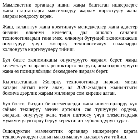
Мамлекеттик органдар ишин жаңы баштаган ишкерлерге
жана стартаптарга максималдуу жардам көрсөтүүсү жана
аларды колдоосу керек.
Жаш, таланттуу жана креативдүү менеджерлер жана адистер
биздин өлкөнүн келечеги, дал ошолор санарип
технологияларын гана эмес, өлкөнүн бүтүндөй экономикасын
өнүктүрүү үчүн жогорку технологиялуу ыкмаларды
колдонууга киргизүүлөрү тийиш.
Бул бизге экономиканы өнүктүрүүгө жардам берет, жаңы
келечектүү эл аралык рынокторго чыгууга, аны өздөштүрүүгө
жана өз позициябызды бекемдөөгө жардам берет.
Кыргызстандын Жогорку технологиялар паркын мисал
катары айтып кете алам, ал 2020-жылдын жыйынтыгы
боюнча дээрлик жарым миллиард сом киреше алган.
Бул болсо, биздин бизнесмендерди жана инвесторлорду күн
сайын текшерүү менен артынан сая түшүүнүн ордуна,
алардын өнүгүүсү жана тынч иштөөсү үчүн элементардык
мүмкүнчүлүктөрдү берүү керектигин күбөлөндүрүп турат.
Ошондуктан мамлекеттик органдар ишкерлерге карата
текшерүүлөрдүн санын максималдуу кыскартууга тийиш.