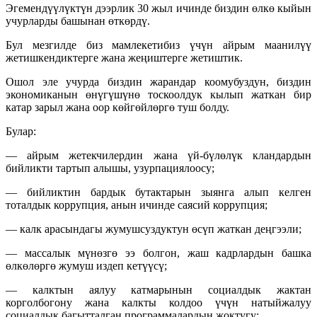
Эгемендүүлүктүн дээрлик 30 жыл ичинде биздин өлкө кыйын
учурларды башынан өткөрдү.
Бул мезгилде биз мамлекетибиз үчүн айрым маанилүү
жетишкендиктерге жана жеңиштерге жетиштик.
Ошол эле учурда биздин жарандар коомубуздун, биздин
экономиканын өнүгүшүнө тоскоолдук кылып жаткан бир
катар зарыл жана оор көйгөйлөргө туш болду.
Булар:
— айрым жетекчилердин жана үй-бүлөлүк кландардын
бийликти тартып алышы, узурпациялоосу;
— бийликтин бардык бутактарын зыянга алып келген
тоталдык коррупция, анын ичинде саясий коррупция;
— калк арасындагы жумушсуздуктун өсүп жаткан деңгээли;
— массалык мүнөзгө ээ болгон, жаш кадрлардын башка
өлкөлөргө жумуш издеп кетүүсү;
— калктын аялуу катмарынын социалдык жактан
корголбогону жана калкты колдоо үчүн натыйжалуу
социалдык багытталган программалардын жоктугу;