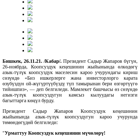
Бишкек, 26.11.21. /Кабар/.
Президент Садыр Жапаров бүгүн,
26-ноябрда, Коопсуздук кеңешинин жыйынында өлкөдөгү
азык-түлүк коопсуздук маселесин кароо учурундагы кириш
сөзүндө «Биз ишкерлерге жана инвесторлорго карата
өзүбүздүн ой-жүгүртүүбүздү түп тамырынан бери өзгөртүүгө
тийишпиз», — деп белгиледи. Мамлекет башчысы өз сөзүндө
азык-түлүк коопсуздугун камсыз кылуудагы негизги
багыттарга көңүл бурду.
Президент Садыр Жапаров Коопсуздук кеңешинин
жыйынында азык-түлүк коопсуздугун кароо учурунда
төмөндөгүдөй белгиледи:
"
Урматтуу Коопсуздук кеңешинин мүчөлөрү!