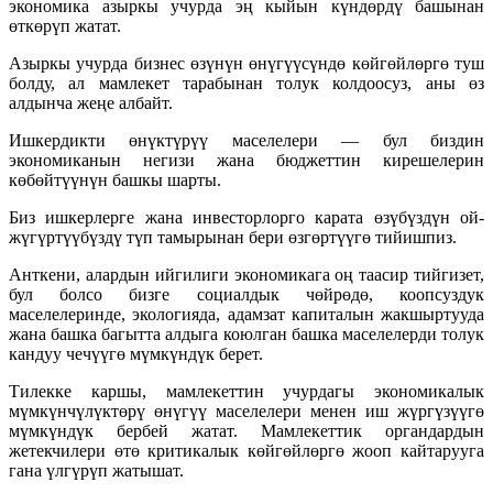
экономика азыркы учурда эң кыйын күндөрдү башынан
өткөрүп жатат.
Азыркы учурда бизнес өзүнүн өнүгүүсүндө көйгөйлөргө туш
болду, ал мамлекет тарабынан толук колдоосуз, аны өз
алдынча жеңе албайт.
Ишкердикти өнүктүрүү маселелери — бул биздин
экономиканын негизи жана бюджеттин кирешелерин
көбөйтүүнүн башкы шарты.
Биз ишкерлерге жана инвесторлорго карата өзүбүздүн ой-
жүгүртүүбүздү түп тамырынан бери өзгөртүүгө тийишпиз.
Анткени, алардын ийгилиги экономикага оң таасир тийгизет,
бул болсо бизге социалдык чөйрөдө, коопсуздук
маселелеринде, экологияда, адамзат капиталын жакшыртууда
жана башка багытта алдыга коюлган башка маселелерди толук
кандуу чечүүгө мүмкүндүк берет.
Тилекке каршы, мамлекеттин учурдагы экономикалык
мүмкүнчүлүктөрү өнүгүү маселелери менен иш жүргүзүүгө
мүмкүндүк бербей жатат. Мамлекеттик органдардын
жетекчилери өтө критикалык көйгөйлөргө жооп кайтарууга
гана үлгүрүп жатышат.