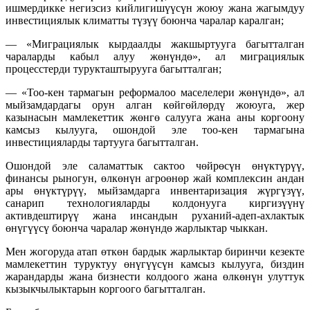
ишмердикке негизсиз кийлигишүүсүн жоюу жана жагымдуу
инвестициялык климатты түзүү боюнча чаралар каралган;
— «Миграциялык кырдаалды жакшыртууга багытталган
чараларды кабыл алуу жөнүндө», ал миграциялык
процесстерди турукташтырууга багытталган;
— «Тоо-кен тармагын реформалоо маселелери жөнүндө», ал
мыйзамдардагы орун алган көйгөйлөрдү жоюуга, жер
казынасын мамлекеттик жөнгө салууга жана аны коргоону
камсыз кылууга, ошондой эле тоо-кен тармагына
инвестицияларды тартууга багытталган.
Ошондой эле саламаттык сактоо чөйрөсүн өнүктүрүү,
финансы рыногун, өлкөнүн агроөнөр жай комплексин андан
ары өнүктүрүү, мыйзамдарга инвентаризация жүргүзүү,
санарип технологияларды колдонууга киргизүүнү
активдештирүү жана инсандын руханий-адеп-ахлактык
өнүгүүсү боюнча чаралар жөнүндө жарлыктар чыккан.
Мен жогоруда атап өткөн бардык жарлыктар биринчи кезекте
мамлекеттин туруктуу өнүгүүсүн камсыз кылууга, биздин
жарандарды жана бизнести колдоого жана өлкөнүн улуттук
кызыкчылыктарын коргоого багытталган.