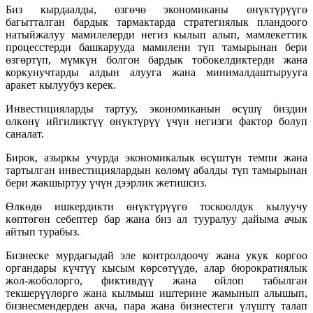
Биз кырдаалды, өзгөчө экономиканы өнүктүрүүгө
багытталган бардык тармактарда стратегиялык пландоого
натыйжалуу мамилелерди негиз кылып алып, мамлекеттик
процесстерди башкарууда мамилени түп тамырынан бери
өзгөртүп, мүмкүн болгон бардык тобокелдиктерди жана
коркунучтарды алдын алууга жана минималдаштырууга
аракет кылуубуз керек.
Инвестицияларды тартуу, экономиканын өсүшү биздин
өлкөнү ийгиликтүү өнүктүрүү үчүн негизги фактор болуп
саналат.
Бирок, азыркы учурда экономикалык өсүштүн темпи жана
тартылган инвестициялардын көлөмү абалды түп тамырынан
бери жакшыртуу үчүн дээрлик жетишсиз.
Өлкөдө ишкердикти өнүктүрүүгө тоскоолдук кылуучу
көптөгөн себептер бар жана биз ал тууралуу дайыма ачык
айтып турабыз.
Бизнеске мурдагыдай эле контролдоочу жана укук коргоо
органдары күчтүү кысым көрсөтүүдө, алар бюрократиялык
жол-жоболорго, фиктивдүү жана ойлоп табылган
текшерүүлөргө жана кылмыш иштерине жамынып алышып,
бизнесмендерден акча, пара жана бизнестеги үлүштү талап