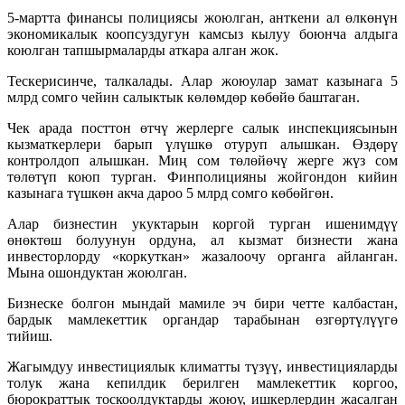
5-мартта финансы полициясы жоюлган, анткени ал өлкөнүн
экономикалык коопсуздугун камсыз кылуу боюнча алдыга
коюлган тапшырмаларды аткара алган жок.
Тескерисинче, талкалады. Алар жоюулар замат казынага 5
млрд сомго чейин салыктык көлөмдөр көбөйө баштаган.
Чек арада посттон өтчү жерлерге салык инспекциясынын
кызматкерлери барып үлүшкө отуруп алышкан. Өздөрү
контролдоп алышкан. Миң сом төлөйөчү жерге жүз сом
төлөтүп коюп турган. Финполицияны жойгондон кийин
казынага түшкөн акча дароо 5 млрд сомго көбөйгөн.
Алар бизнестин укуктарын коргой турган ишенимдүү
өнөктөш болуунун ордуна, ал кызмат бизнести жана
инвесторлорду «коркуткан» жазалоочу органга айланган.
Мына ошондуктан жоюлган.
Бизнеске болгон мындай мамиле эч бири четте калбастан,
бардык мамлекеттик органдар тарабынан өзгөртүлүүгө
тийиш.
Жагымдуу инвестициялык климатты түзүү, инвестицияларды
толук жана кепилдик берилген мамлекеттик коргоо,
бюрократтык тоскоолдуктарды жоюу, ишкерлердин жасалган