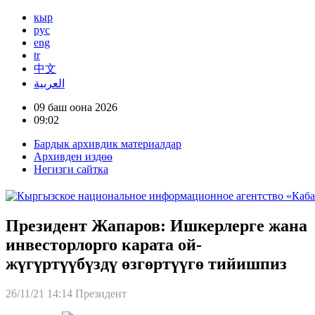
кыр
рус
eng
tr
中文
العربية
09 баш оона 2026
09:02
Бардык архивдик материалдар
Архивден издөө
Негизги сайтка
Президент Жапаров: Ишкерлерге жана
инвесторлорго карата ой-
жүгүртүүбүздү өзгөртүүгө тийишпиз
26/11/21 14:14
Президент