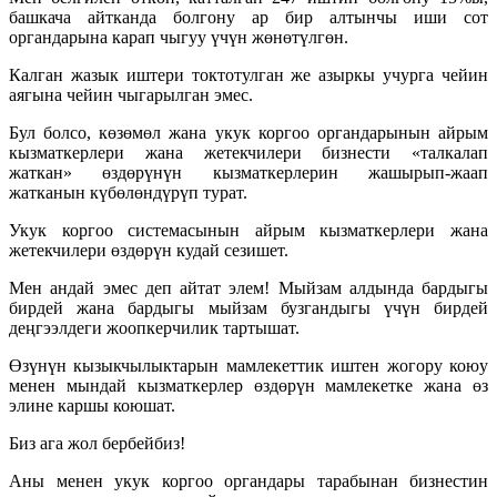
башкача айтканда болгону ар бир алтынчы иши сот
органдарына карап чыгуу үчүн жөнөтүлгөн.
Калган жазык иштери токтотулган же азыркы учурга чейин
аягына чейин чыгарылган эмес.
Бул болсо, көзөмөл жана укук коргоо органдарынын айрым
кызматкерлери жана жетекчилери бизнести «талкалап
жаткан» өздөрүнүн кызматкерлерин жашырып-жаап
жатканын күбөлөндүрүп турат.
Укук коргоо системасынын айрым кызматкерлери жана
жетекчилери өздөрүн кудай сезишет.
Мен андай эмес деп айтат элем! Мыйзам алдында бардыгы
бирдей жана бардыгы мыйзам бузгандыгы үчүн бирдей
деңгээлдеги жоопкерчилик тартышат.
Өзүнүн кызыкчылыктарын мамлекеттик иштен жогору коюу
менен мындай кызматкерлер өздөрүн мамлекетке жана өз
элине каршы коюшат.
Биз ага жол бербейбиз!
Аны менен укук коргоо органдары тарабынан бизнестин