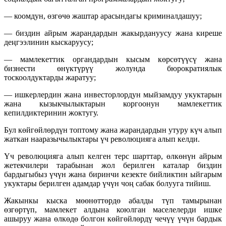
— коомдун, өзгөчө жаштар арасындагы криминалдашуу;
— биздин айрым жарандардын жакырдануусу жана киреше
деңгээлинин кыскаруусу;
— мамлекеттик органдардын кысым көрсөтүүсү жана
бизнести өнүктүрүү жолунда бюрократиялык
тоскоолдуктарды жаратуу;
— ишкерлердин жана инвесторлордун мыйзамдуу укуктарын
жана кызыкчылыктарын коргоонун мамлекеттик
кепилдиктеринин жоктугу.
Бул көйгөйлөрдүн топтому жана жарандардын утуру күч алып
жаткан нааразычылыктары үч революцияга алып келди.
Үч революцияга алып келген терс шарттар, өлкөнүн айрым
жетекчилери тарабынан жол берилген каталар биздин
бардыгыбыз үчүн жана биринчи кезекте бийликтин ыйгарым
укуктары берилген адамдар үчүн чоң сабак болууга тийиш.
Жакынкы кыска мөөнөттөрдө абалды түп тамырынан
өзгөртүп, мамлекет алдына коюлган маселелерди ишке
ашыруу жана өлкөдө болгон көйгөйлөрдү чечүү үчүн бардык