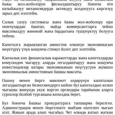
бажы жол-жоболорун фискалдаштыруу боюнча өтө
натыйжалуу механизмдерди активдүү колдонууга киргизүү
зарыл деп эсептейм.
Салык салуу системасы жана бажы жол-жоболору ири
оюнчулардан баштап, майда коммерсанттарга чейин
максималдуу жөнөкөй жана бардыгына түшүнүктүү болууга
тийиш.
Капиталга жарыяланган амнистия өлкөнүн экономикасын
өнүктүрүү үчүн кошумча стимул болот деп эсептейм.
Канчалык көп финансылык каражаттарды жана капиталдарды
көмүскөдөн чыгаруу, аларды легалдаштыруу жана кошумча
инвестициялар катары экономиканын өнүгүүсүнө жумшоо
экономикалык амнистиянын башкы максаты.
Ошону менен бирге мамлекет өздөрүнүн капиталын
легалдаштырган бизнесмендерге кийин бул капиталдын келип
чыгышы жөнүндө укук коргоо органдары тарабынан аларга
суроолор болбой турганына кепилдик берет.
Бул боюнча Башкы прокуратурага тапшырма берилген.
Администрация менен биргеликте мыйзам иштелип чыгып
атат. Жакын арада алып чыгабыз. Чет өлкөдө катып жаткан