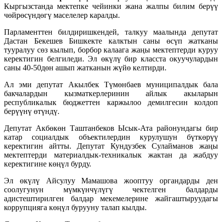
Кыргызстанда мектепке чейинки жана жалпы билим берүү
чөйрөсүндөгү маселелер каралды.
Парламенттен билдиришкендей, талкуу маалында депутат
Дастан Бекешев Бишкекте калктын саны өсүп жатканы
тууралуу сөз кылып, борбор калаага жаңы мектептерди куруу
керектигин белгиледи. Эл өкүлү бир класста окуучулардын
саны 40-50дөн ашып жатканын жүйө келтирди.
Ал эми депутат Акылбек Түмөнбаев муниципалдык бала
бакчалардын кызматкерлеринин айлык акыларын
республикалык бюджеттен каржылоо демилгесин колдоп
берүүнү өтүндү.
Депутат Акбөкөн Таштанбеков Ысык-Ата районундагы бир
катар социалдык объектилердин курулушун бүткөрүү
керектигин айтты. Депутат Кундузбек Сулайманов жаңы
мектептерди материалдык-техникалык жактан да жабдуу
керектигине көңүл бурду.
Эл өкүлү Айсулуу Мамашова жооптуу органдарды ден
соолугунун мүмкүнчүлүгү чектелген балдарды
адистештирилген балдар мекемелерине жайгаштыруудагы
коррупцияга көңүл бурууну талап кылды.