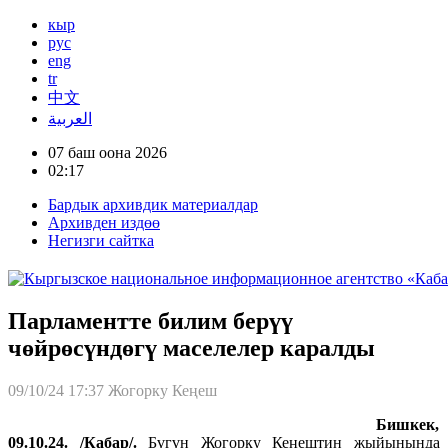
кыр
рус
eng
tr
中文
العربية
07 баш оона 2026
02:17
Бардык архивдик материалдар
Архивден издөө
Негизги сайтка
Парламентте билим берүү
чөйрөсүндөгү маселелер каралды
09/10/24 17:37
Жогорку Кеңеш
Бишкек,
09.10.24. /Кабар/.
Бүгүн Жогорку Кеңештин жыйынында