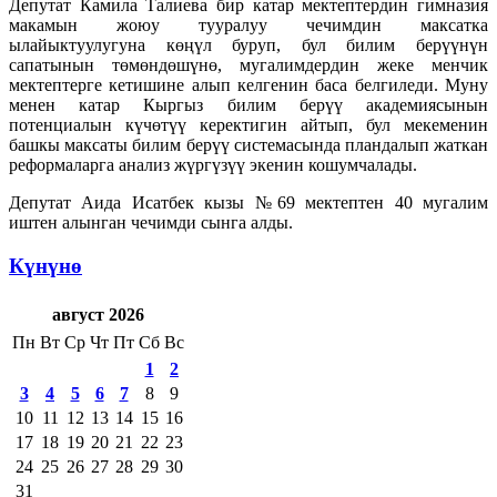
Депутат Камила Талиева бир катар мектептердин гимназия
макамын жоюу тууралуу чечимдин максатка
ылайыктуулугуна көңүл буруп, бул билим берүүнүн
сапатынын төмөндөшүнө, мугалимдердин жеке менчик
мектептерге кетишине алып келгенин баса белгиледи. Муну
менен катар Кыргыз билим берүү академиясынын
потенциалын күчөтүү керектигин айтып, бул мекеменин
башкы максаты билим берүү системасында пландалып жаткан
реформаларга анализ жүргүзүү экенин кошумчалады.
Депутат Аида Исатбек кызы №69 мектептен 40 мугалим
иштен алынган чечимди сынга алды.
Күнүнө
август 2026
Пн
Вт
Ср
Чт
Пт
Сб
Вс
1
2
3
4
5
6
7
8
9
10
11
12
13
14
15
16
17
18
19
20
21
22
23
24
25
26
27
28
29
30
31