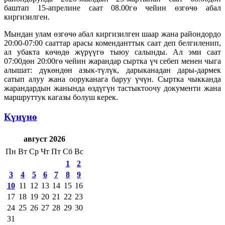
баштап 15-апрелине саат 08.00гө чейин өзгөчө абал
киргизилген.
Мындан улам өзгөчө абал киргизилген шаар жана райондордо
20:00-07:00 сааттар арасы коменданттык саат деп белгиленип,
ал убакта көчөдө жүрүүгө тыюу салынды. Ал эми саат
07:00дөн 20:00гө чейин жарандар сыртка үч себеп менен чыга
алышат: дүкөндөн азык-түлүк, дарыканадан дары-дармек
сатып алуу жана ооруканага баруу үчүн. Сыртка чыкканда
жарандардын жанында өздүгүн тастыктоочу документи жана
маршруттук кагазы болуш керек.
Күнүнө
август 2026
Пн
Вт
Ср
Чт
Пт
Сб
Вс
1
2
3
4
5
6
7
8
9
10
11
12
13
14
15
16
17
18
19
20
21
22
23
24
25
26
27
28
29
30
31