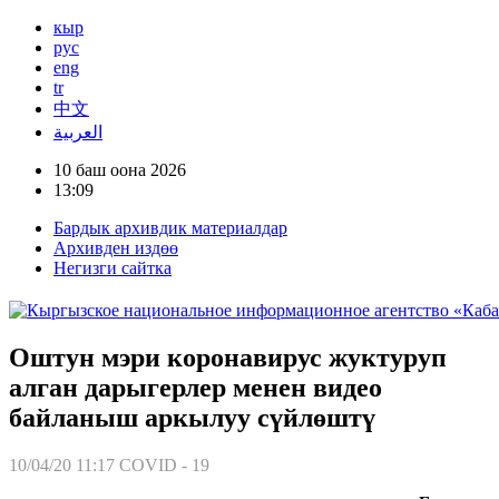
кыр
рус
eng
tr
中文
العربية
10 баш оона 2026
13:09
Бардык архивдик материалдар
Архивден издөө
Негизги сайтка
Оштун мэри коронавирус жуктуруп
алган дарыгерлер менен видео
байланыш аркылуу сүйлөштү
10/04/20 11:17
COVID - 19