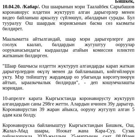
Бишкек,
10.04.20. /Кабар/.
Ош шаарынын мэри Таалайбек Сарыбашов
коронавирус илдетин жуктуруп алган дарыгерлер менен
видео байланыш аркылуу сүйлөшүп, абалдарын сурады. Бул
тууралуу Ош шаардык мэриясынын басма сөз кызматы
билдирет.
Маалыматта айтылгандай, шаар мэри дарыгерлерге ден
соолук каалап, балдардын жугуштуу ооруулар
ооруканасындагы кырдаалды атайын комиссия иликтеп
жатканын билдирген.
"Шаар башчысы илдетти жуктуруп алгандарды карап жаткан
дарыгерлердин өкүлү менен да байланышып, көйгөйлөрүн
укту. Мэр тийиштүү жардамдар өз убагында көрсөтүлөөрүн
айтып, ыраазычылык билдирди", - деп кошумчалашты
мэриядан.
10-апрелге карата Кыргызстанда коронавирусту жуктуруп
алгандардын саны 298ге жетти. Алардын ичинен 39у дарыгер.
Коронавирустан 39 жаран айыкса, ооруну жугузуп алган 5
адам каза болду.
Коронавируска байланыштуу Кыргызстандын Бишкек, Ош,
Жалал-Абад шаары, Ноокат жана Кара-Суу, Сузак
райондорунда 2020-жылдын 25-мартынан саат 08.00дөн