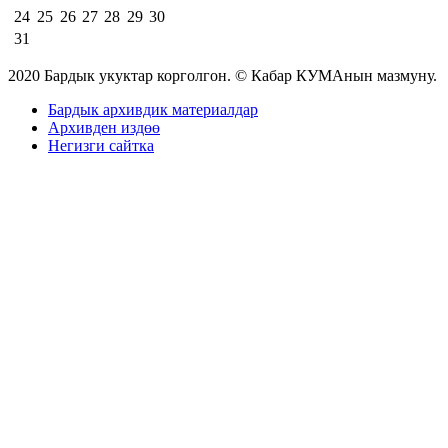
24
25
26
27
28
29
30
31
2020 Бардык укуктар корголгон. © Кабар КУМАнын мазмуну.
Бардык архивдик материалдар
Архивден издөө
Негизги сайтка