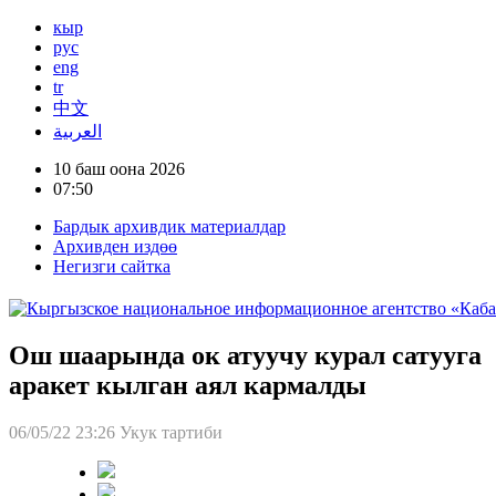
кыр
рус
eng
tr
中文
العربية
10 баш оона 2026
07:50
Бардык архивдик материалдар
Архивден издөө
Негизги сайтка
Ош шаарында ок атуучу курал сатууга
аракет кылган аял кармалды
06/05/22 23:26
Укук тартиби