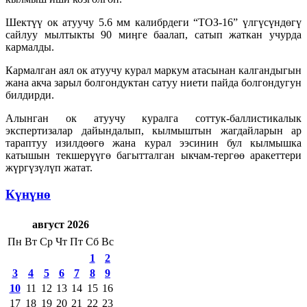
Шектүү ок атуучу 5.6 мм калибрдеги “ТОЗ-16” үлгүсүндөгү
сайлуу мылтыкты 90 миӊге баалап, сатып жаткан учурда
кармалды.
Кармалган аял ок атуучу курал маркум атасынан калгандыгын
жана акча зарыл болгондуктан сатуу ниети пайда болгондугун
билдирди.
Алынган ок атуучу куралга соттук-баллистикалык
экспертизалар дайындалып, кылмыштын жагдайларын ар
тараптуу изилдөөгө жана курал ээсинин бул кылмышка
катышын текшерүүгө багытталган ыкчам-тергөө аракеттери
жүргүзүлүп жатат.
Күнүнө
август 2026
Пн
Вт
Ср
Чт
Пт
Сб
Вс
1
2
3
4
5
6
7
8
9
10
11
12
13
14
15
16
17
18
19
20
21
22
23