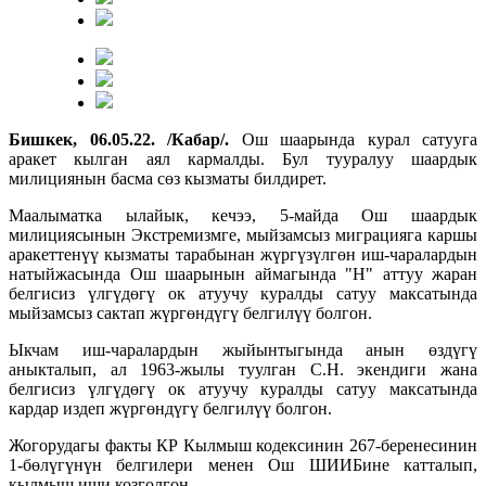
Бишкек, 06.05.22. /Кабар/.
Ош шаарында курал сатууга
аракет кылган аял кармалды. Бул тууралуу шаардык
милициянын басма сөз кызматы билдирет.
Маалыматка ылайык, кечээ, 5-майда Ош шаардык
милициясынын Экстремизмге, мыйзамсыз миграцияга каршы
аракеттенүү кызматы тарабынан жүргүзүлгөн иш-чаралардын
натыйжасында Ош шаарынын аймагында "Н" аттуу жаран
белгисиз үлгүдөгү ок атуучу куралды сатуу максатында
мыйзамсыз сактап жүргөндүгү белгилүү болгон.
Ыкчам иш-чаралардын жыйынтыгында анын өздүгү
аныкталып, ал 1963-жылы туулган С.Н. экендиги жана
белгисиз үлгүдөгү ок атуучу куралды сатуу максатында
кардар издеп жүргөндүгү белгилүү болгон.
Жогорудагы факты КР Кылмыш кодексинин 267-беренесинин
1-бөлүгүнүн белгилери менен Ош ШИИБине катталып,
кылмыш иши козголгон.