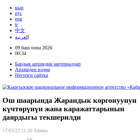
кыр
рус
eng
tr
中文
العربية
09 баш оона 2026
00:34
Бардык архивдик материалдар
Архивден издөө
Негизги сайтка
Ош шаарында Жарандык коргонуунун
күчтөрүнүн жана каражаттарынын
даярдыгы текшерилди
17/03/22 11:26
Аймак