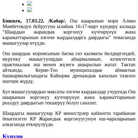
Бишкек, 17.03.22. /Кабар/.
Ош шаарынын мэри Алмаз
Мамбетовдун буйругуна ылайык 16-17-март күндөрү калаада
"Шаардын жарандык коргонуу күчтөрүнүн жана
каражаттарынын өзгөчө кырдаалдарга даярдыгы" темасында
машыгуулар өтүүдө.
Ош шаардык мэриясынын басма сөз кызматы билдиргендей,
мурунку машыгуулардан айырмаланып, кезектегиси
практикалык иш менен жүзөгө ашырылып жатат. Тактап
айтканда, Керме-Тоо муниципалдык аймактык
башкармалыгындагы Кайырма дренаждык каналын тазалоо
иштери жүрдү.
Бул машыгуулардын максаты өзгөчө кырдаалдар учурунда Ош
шаарынын коргонуу күчтөрүнүн жана каражаттарынын
реалдуу даярдыгын текшерүү болуп саналат.
Шаардагы машыгуулар КР министрлер кабинети тарабынан
бекитилген КР Жарандык коргонуусунун иш-чараларынын
алкагында өткөрүлүүдө.
Күнүнө