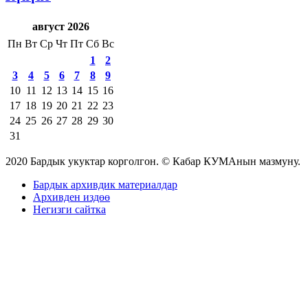
август 2026
Пн
Вт
Ср
Чт
Пт
Сб
Вс
1
2
3
4
5
6
7
8
9
10
11
12
13
14
15
16
17
18
19
20
21
22
23
24
25
26
27
28
29
30
31
2020 Бардык укуктар корголгон. © Кабар КУМАнын мазмуну.
Бардык архивдик материалдар
Архивден издөө
Негизги сайтка