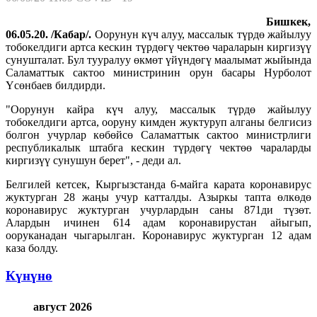
Бишкек,
06.05.20. /Кабар/.
Оорунун күч алуу, массалык түрдө жайылуу
тобокелдиги артса кескин түрдөгү чектөө чараларын киргизүү
сунушталат. Бул тууралуу өкмөт үйүндөгү маалымат жыйында
Саламаттык сактоо министринин орун басары Нурболот
Үсөнбаев билдирди.
"Оорунун кайра күч алуу, массалык түрдө жайылуу
тобокелдиги артса, ооруну кимден жуктуруп алганы белгисиз
болгон учурлар көбөйсө Саламаттык сактоо министрлиги
республикалык штабга кескин түрдөгү чектөө чараларды
киргизүү сунушун берет", - деди ал.
Белгилей кетсек, Кыргызстанда 6-майга карата коронавирус
жуктурган 28 жаңы учур катталды. Азыркы тапта өлкөдө
коронавирус жуктурган учурлардын саны 871ди түзөт.
Алардын ичинен 614 адам коронавирустан айыгып,
ооруканадан чыгарылган. Коронавирус жуктурган 12 адам
каза болду.
Күнүнө
август 2026