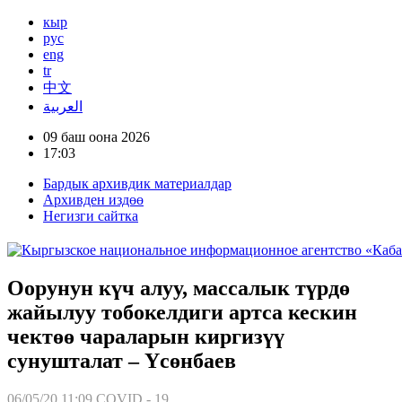
кыр
рус
eng
tr
中文
العربية
09 баш оона 2026
17:03
Бардык архивдик материалдар
Архивден издөө
Негизги сайтка
Оорунун күч алуу, массалык түрдө
жайылуу тобокелдиги артса кескин
чектөө чараларын киргизүү
сунушталат – Үсөнбаев
06/05/20 11:09
COVID - 19