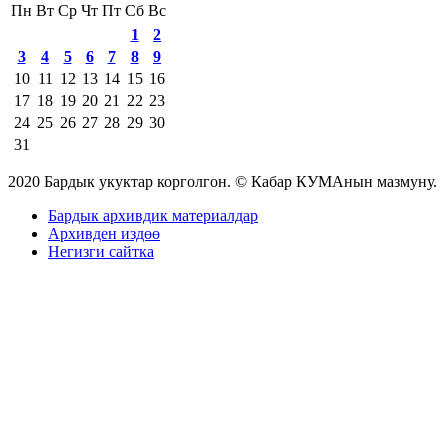
Пн
Вт
Ср
Чт
Пт
Сб
Вс
1
2
3
4
5
6
7
8
9
10
11
12
13
14
15
16
17
18
19
20
21
22
23
24
25
26
27
28
29
30
31
2020 Бардык укуктар корголгон. © Кабар КУМАнын мазмуну.
Бардык архивдик материалдар
Архивден издөө
Негизги сайтка