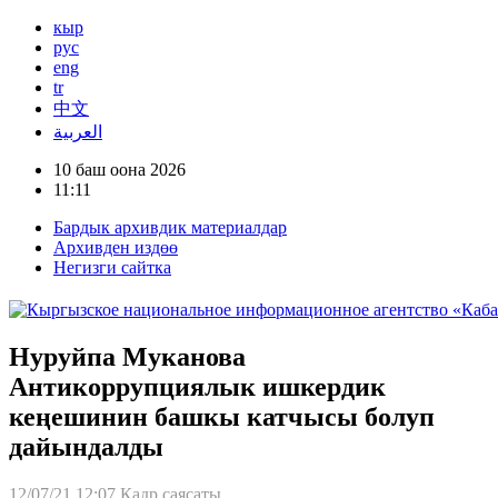
кыр
рус
eng
tr
中文
العربية
10 баш оона 2026
11:11
Бардык архивдик материалдар
Архивден издөө
Негизги сайтка
Нуруйпа Муканова
Антикоррупциялык ишкердик
кеңешинин башкы катчысы болуп
дайындалды
12/07/21 12:07
Кадр саясаты