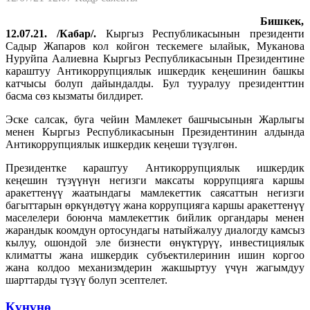
Бишкек,
12.07.21. /Кабар/.
Кыргыз Республикасынын президенти
Садыр Жапаров кол койгон тескемеге ылайык, Муканова
Нуруйпа Аалиевна Кыргыз Республикасынын Президентине
караштуу Антикоррупциялык ишкердик кеңешинин башкы
катчысы болуп дайындалды. Бул тууралуу президенттин
басма сөз кызматы билдирет.
Эске салсак, буга чейин Мамлекет башчысынын Жарлыгы
менен Кыргыз Республикасынын Президентинин алдында
Антикоррупциялык ишкердик кеңеши түзүлгөн.
Президентке караштуу Антикоррупциялык ишкердик
кеңешин түзүүнүн негизги максаты коррупцияга каршы
аракеттенүү жаатындагы мамлекеттик саясаттын негизги
багыттарын өркүндөтүү жана коррупцияга каршы аракеттенүү
маселелери боюнча мамлекеттик бийлик органдары менен
жарандык коомдун ортосундагы натыйжалуу диалогду камсыз
кылуу, ошондой эле бизнести өнүктүрүү, инвестициялык
климатты жана ишкердик субъектилеринин ишин коргоо
жана колдоо механизмдерин жакшыртуу үчүн жагымдуу
шарттарды түзүү болуп эсептелет.
Күнүнө