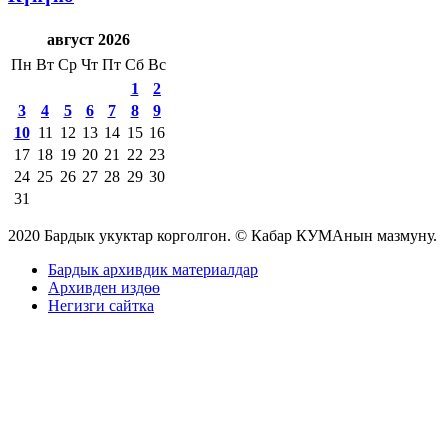
август 2026
Пн
Вт
Ср
Чт
Пт
Сб
Вс
1
2
3
4
5
6
7
8
9
10
11
12
13
14
15
16
17
18
19
20
21
22
23
24
25
26
27
28
29
30
31
2020 Бардык укуктар корголгон. © Кабар КУМАнын мазмуну.
Бардык архивдик материалдар
Архивден издөө
Негизги сайтка