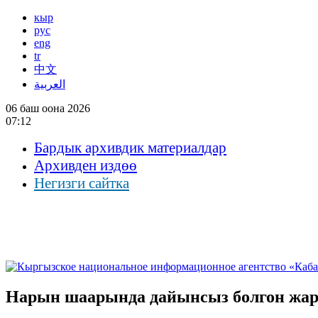
кыр
рус
eng
tr
中文
العربية
06 баш оона 2026
07:12
Бардык архивдик материалдар
Архивден издөө
Негизги сайтка
Нарын шаарында дайынсыз болгон жар