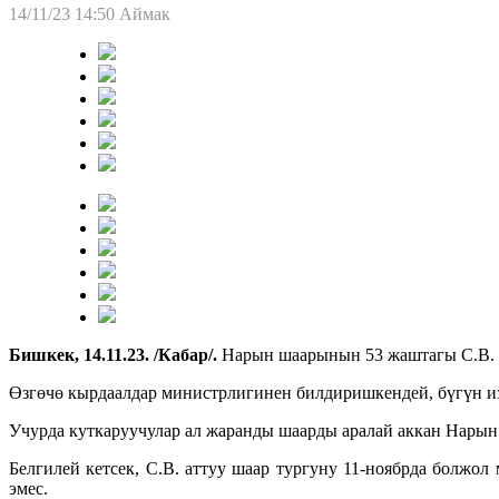
14/11/23 14:50
Аймак
Бишкек, 14.11.23. /Кабар/.
Нарын шаарынын 53 жаштагы С.В. а
Өзгөчө кырдаалдар министрлигинен билдиришкендей, бүгүн из
Учурда куткаруучулар ал жаранды шаарды аралай аккан Нарын
Белгилей кетсек, С.В. аттуу шаар тургуну 11-ноябрда болжол
эмес.