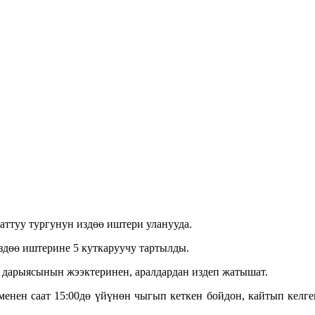
ттуу тургунун издөө иштери уланууда.
дөө иштерине 5 куткаруучу тартылды.
 дарыясынын жээктеринен, аралдардан издеп жатышат.
 менен саат 15:00дө үйүнөн чыгып кеткен бойдон, кайтып келг