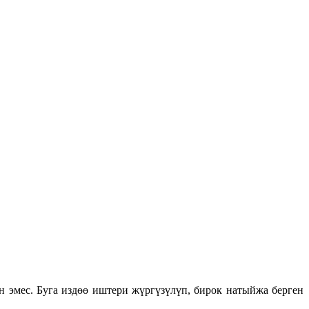
ен эмес. Буга издөө иштери жүргүзүлүп, бирок натыйжа берген