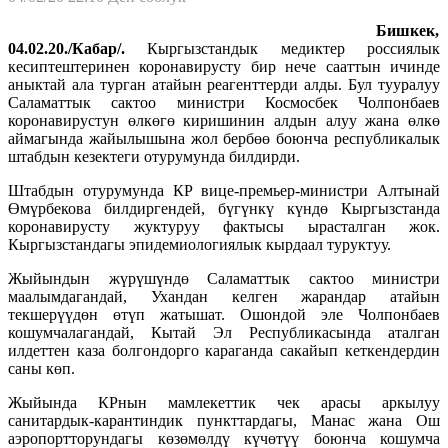
Бишкек,
04.02.20./Кабар/.
Кыргызстандык медиктер россиялык
кесиптештеринен коронавирусту бир нече сааттын ичинде
аныктай ала турган атайын реагенттерди алды. Бул тууралуу
Саламаттык сактоо министри Космосбек Чолпонбаев
коронавирустун өлкөгө киришинин алдын алуу жана өлкө
аймагында жайылышына жол бербөө боюнча республикалык
штабдын кезектеги отурумунда билдирди.
Штабдын отурумунда КР вице-премьер-министри Алтынай
Өмүрбекова билдиргендей, бүгүнкү күндө Кыргызстанда
коронавирусту жуктуруу фактысы ырасталган жок.
Кыргызстандагы эпидемиологиялык кырдаал туруктуу.
Жыйындын жүрүшүндө Саламаттык сактоо министри
маалымдагандай, Ухандан келген жарандар атайын
текшерүүдөн өтүп жатышат. Ошондой эле Чолпонбаев
кошумчалагандай, Кытай Эл Республикасында аталган
илдеттен каза болгондорго караганда сакайып кеткендердин
саны көп.
Жыйында КРнын мамлекеттик чек арасы аркылуу
санитардык-карантиндик пункттардагы, Манас жана Ош
аэропортторундагы көзөмөлдү күчөтүү боюнча кошумча