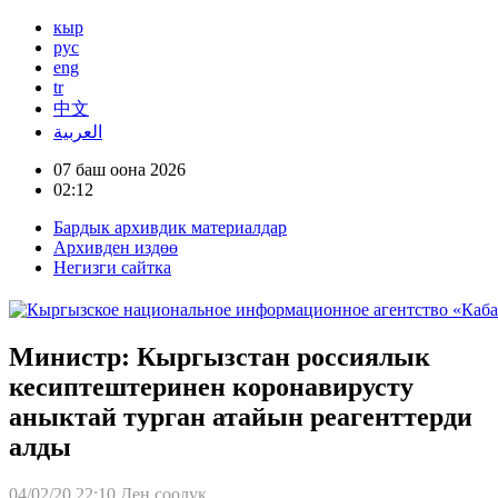
кыр
рус
eng
tr
中文
العربية
07 баш оона 2026
02:12
Бардык архивдик материалдар
Архивден издөө
Негизги сайтка
Министр: Кыргызстан россиялык
кесиптештеринен коронавирусту
аныктай турган атайын реагенттерди
алды
04/02/20 22:10
Ден соолук