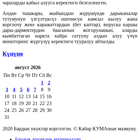
чараларды кабыл алууга керектиги белгиленген.
Андан тышкары, жыйындын жүрүшүндө дарыканалар
тутумунун үзгүлтүксүз иштөөсүн камсыз кылуу жана
коргоочу жеке каражаттардын (бет каптар), вируска каршы
дары-дармектердин баасынын жогорулашын, аларды
кымбаттаган наркта кайра сатууну алдын алуу үчүн
мониторинг жүргүзүү керектиги тууралуу айтылды.
Күнүнө
август 2026
Пн
Вт
Ср
Чт
Пт
Сб
Вс
1
2
3
4
5
6
7
8
9
10
11
12
13
14
15
16
17
18
19
20
21
22
23
24
25
26
27
28
29
30
31
2020 Бардык укуктар корголгон. © Кабар КУМАнын мазмуну.
Бардык архивдик материалдар