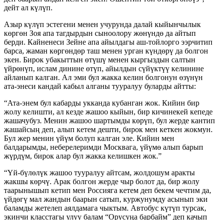
дейт ал күлүп.
Азыр күлүп эстегени менен учурунда далай кыйынчылык
көргөн Зоя апа тагдырдын сыноолору жөнүндө да айтып
берди. Кайненеси Зейне апа айылдагы аш-тойлорго ээрчитип
барса, жаман көргөндөр таш менен урган күндөрү да болгон
экен. Бирок убакыттын өтүшү менен кыргыздын салтын
үйрөнүп, ислам динине өтүп, айылдын сүйүктүү келинине
айланып калган. Ал эми бул жакка келин болгонун өзүнүн
ата-энеси кандай кабыл алганы тууралуу буларды айтты:
“Ата-энем бул кабарды укканда кубанган жок. Кийин бир
жолу келишти, ал кезде жашоо кыйын, бир кичинекей кепеде
жашачубуз. Менин жашоо шартымды көрүп, бул жерде кантип
жашайсың деп, алып кетем дешти, бирок мен кеткен жокмун.
Бул жер менин үйүм болуп калган эле. Кийин мен
балдарымды, неберелеримди Москвага, үйүмө алып барып
жүрдүм, бирок алар бул жакка келишкен жок.”
“Үй-бүлөлүк жашоо тууралуу айтсам, жолдошум аракты
жакшы көрчү. Арак болгон жерде чыр болот да, бир жолу
таарынышып кетип мен Россияга кетем деп бекем чечтим да,
үйдөгү мал жандын баарын сатып, куржунумду асынып эки
баламды жетелеп аялдамага чыктым. Автобус күтүп турсак,
экинчи класстагы улуу балам “Орусуңа барбайм” деп качып