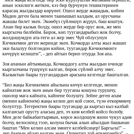
анын эскилиги жеткен, кээ бир бурчунун тешиктеринен
карасаң жылдыздар көрүнөт. Ошол жерде жашадык, кийин
Мадин деген бала менен таанышып калдым, ал орусчаны
жакшы билет экен. Экөөбүз сүйлөшүп жүрүп, баш коштук.
Анан бир кызык болду, ошол жерде бир орус жок, же мен
кыргызча билбейм. Бирок, көп туугандарыбыз жок болчу,
жолдошумдун ата-теги ал жер эмес Чүй облусунун
Кичикемин деген жеринде экен. Кочкордо алты жыл жашап
эки балалуу болгондон кийин, туугандар Кичикеминге
көчүрүп келишти”, - деп айтып берип отурда Зоя апа.
Зоя апанын айтымында, Кочкордогу алты жылдын ичинде
кыргызчаны түшүнүп калган, бирок сүйлөй алчу эмес.
Кызыктын баары туугандардын арасына келгенде башталган.
“Биз жаңы Кичикемин айылына көчүп келгенде, менин
кайнатам жок экен анын бир тууганы кошуна турушчу,
ошолор мага кайната, кайнене болушту. Зейне деген апам
(менин кайненем) жаңы келин деп кой союп, түлө өткөрмөкчү
болуптур. Тегеректин баары туугандар да кыргыз кыз калбай
калгансып орусту аласың деп, эч ким келбей койсо болобу.
Мен деле байкабаптырмын, көрсө жолдошум жини чукул адам
болчу, велосипед тээп, колуна бычак алып айылдын башынан
баштап “Мен келин алсам эмнеге келбейсиңер! Баргыла!” –
деп баарын айдап келген экен. Ошентип той өткөргөнбүз”, –