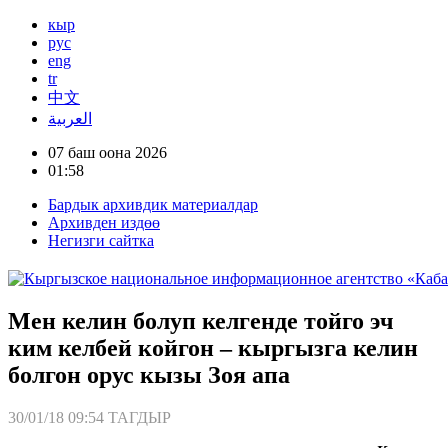
кыр
рус
eng
tr
中文
العربية
07 баш оона 2026
01:58
Бардык архивдик материалдар
Архивден издөө
Негизги сайтка
Мен келин болуп келгенде тойго эч
ким келбей койгон – кыргызга келин
болгон орус кызы Зоя апа
30/01/18 09:54
ТАГДЫР