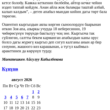
кетсе болобу. Каякка кеткенин билбейм, айтор кечке чейин
издеп таппай койдум. Анан айла жок баламды таштай албай,
калып калдым”, – деген апабыз мындан кийин дагы төрт бала
төрөгөн.
Ошентип кыргыздын аялы көргөн сыноолордун баарынан
өткөн Зоя апа, азыркы учурда 18 небересинин, 19
чөбөрөсүнүн төрүндө бактылуу чоң эне. Кыргызча так
сүйлөгөн, салтты бекем карманган апабыздын каны орус
болсо дагы жүрөгү кыргыз деп согуп калганы анын ар бир
сөзүнөн, жашоого көз карашынан, а түгүл кыймыл-
аракетинен да көрүнүп турду.
Маектешкен Айсулуу Кабылбекова
Күнүнө
август 2026
Пн
Вт
Ср
Чт
Пт
Сб
Вс
1
2
3
4
5
6
7
8
9
10
11
12
13
14
15
16
17
18
19
20
21
22
23