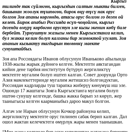
Кыргыз
тилинде так сүйлөгөн, кыргыздын салтын мыкты билген,
башынан жоолук түшпөгөн, бирок өңү-түсү нак орус
болгон Зоя апаны көргөндө, атасы орус болгон го деген ой
келет. Бирок апабыз Россияда өсүп-чоңойгон, кыргыз
дегенди өмүрү көрбөгөн орустун эле кызы экенин көбү биле
бербейт. Турмуштун жазыгы менен Кыргызстанга келип,
бул жакка келин болуп калганы бир жомоктой угулат. Зоя
апанын кызыктуу тагдырын төмөнкү маекте
сунуштайбыз.
Зоя апа Россиядагы Иванов облусунун Иваньково айылында
1938-жылы жарык дүйнөгө келген. Мектепти аяктагандан
кийин дене тарбия институтун бүтүрүп жергиликтүү
мектепте мугалим болуп иштеп калган. Совет доорунда Орто
Азия мамлекеттеринде мугалим жетишсиз болгондуктан,
Россиядан кадрларды туш тарапка жиберүү көнүмүш иш эле.
Ошондо 17 жаштагы Зояга Кыргызстанга мугалим болуп
иштөө сунушу келгенде, башка жакка барып эл көрүп, жер
тааныгысы келген каарманыбыз дароо макул болгон.
Алгач эле Нарын облусунун Кочкор районуна келип,
жергиликтүү мектепте орус тилинен сабак берип калган. Дал
ошол жактан келечектеги өмүрлүк жары менен таанышкан.
“Мен жаңы келгенде бир эски курулуштан жатакана беришти,