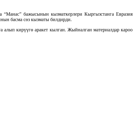
да “Манас” бажысынын кызматкерлери Кыргызстанга Евразия
нын басма сөз кызматы билдирди.
 алып кирүүгө аракет кылган. Жыйналган материалдар кароо