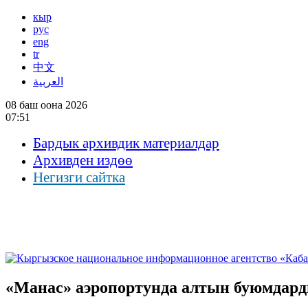
кыр
рус
eng
tr
中文
العربية
08 баш оона 2026
07:51
Бардык архивдик материалдар
Архивден издөө
Негизги сайтка
«Манас» аэропортунда алтын буюмдард