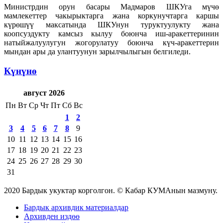
Министрдин орун басары Мадмаров ШКУга мүчө
мамлекеттер чакырыктарга жана коркунучтарга каршы
күрөшүү максатында ШКУнун туруктуулукту жана
коопсуздукту камсыз кылуу боюнча иш-аракеттеринин
натыйжалуулугун жогорулатуу боюнча күч-аракеттерин
мындан ары да улантуунун зарылчылыгын белгиледи.
Күнүнө
август 2026
Пн
Вт
Ср
Чт
Пт
Сб
Вс
1
2
3
4
5
6
7
8
9
10
11
12
13
14
15
16
17
18
19
20
21
22
23
24
25
26
27
28
29
30
31
2020 Бардык укуктар корголгон. © Кабар КУМАнын мазмуну.
Бардык архивдик материалдар
Архивден издөө