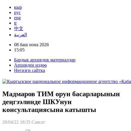
кыр
рус
eng
tr
中文
العربية
08 баш оона 2026
15:05
Бардык архивдик материалдар
Архивден издөө
Негизги сайтка
Мадмаров ТИМ орун басарларынын
деңгээлинде ШКУнун
консультациясына катышты
20/04/22 18:35
Саясат