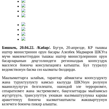
Бишкек, 20.04.22. /Кабар/.
Бүгүн, 20-апрелде, КР тышкы
иштер министринин орун басары Азизбек Мадмаров ШКУга
мүчө мамлекеттердин тышкы иштер министрлеринин орун
басарларынын деңгээлиндеги регионалдык коопсуздук
маселеси боюнча консультацияга катышты. Бул тууралуу
ведомствонун басма сөз кызматы билдирди.
Маалыматтарга ылайык, тараптар аймактагы коопсуздукту
жана туруктуулукту камсыз кылууда ШКУнун ролунун
маанилүүлүгүн белгилешти, ошондой эле терроризмге,
сепаратизмге жана экстремизмге, баңгизаттарды мыйзамсыз
жүгүртүүгө, трансулуттук уюшкан кылмыштуулукка каршы
аракеттенүү боюнча кызматташтыкты жакшыртуунун
келечеги боюнча пикир алышты.