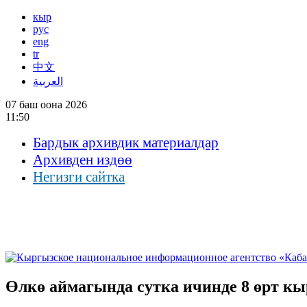
кыр
рус
eng
tr
中文
العربية
07 баш оона 2026
11:50
Бардык архивдик материалдар
Архивден издөө
Негизги сайтка
Өлкө аймагында сутка ичинде 8 өрт к