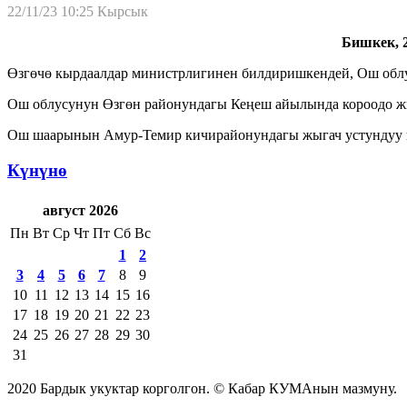
22/11/23 10:25
Кырсык
Бишкек, 2
Өзгөчө кырдаалдар министрлигинен билдиришкендей, Ош облус
Ош облусунун Өзгөн районундагы Кеңеш айылында короодо жый
Ош шаарынын Амур-Темир кичирайонундагы жыгач устундуу ши
Күнүнө
август 2026
Пн
Вт
Ср
Чт
Пт
Сб
Вс
1
2
3
4
5
6
7
8
9
10
11
12
13
14
15
16
17
18
19
20
21
22
23
24
25
26
27
28
29
30
31
2020 Бардык укуктар корголгон. © Кабар КУМАнын мазмуну.