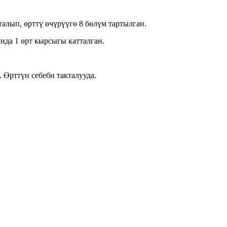
алып, өрттү өчүрүүгө 8 бөлүм тартылган.
нда 1 өрт кырсыгы катталган.
Өрттүн себеби такталууда.