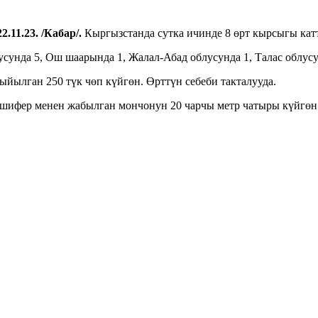
2.11.23. /Кабар/.
Кыргызстанда сутка ичинде 8 өрт кырсыгы катт
унда 5, Ош шаарында 1, Жалал-Абад облусунда 1, Талас облусу
ылган 250 түк чөп күйгөн. Өрттүн себеби такталууда.
фер менен жабылган мончонун 20 чарчы метр чатыры күйгөн. 