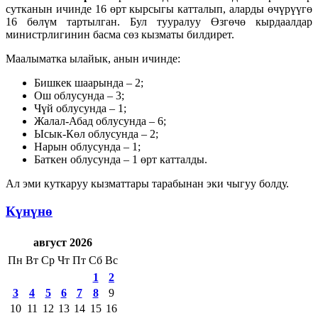
сутканын ичинде 16 өрт кырсыгы катталып, аларды өчүрүүгө
16 бөлүм тартылган. Бул тууралуу Өзгөчө кырдаалдар
министрлигинин басма сөз кызматы билдирет.
Маалыматка ылайык, анын ичинде:
Бишкек шаарында – 2;
Ош облусунда – 3;
Чүй облусунда – 1;
Жалал-Абад облусунда – 6;
Ысык-Көл облусунда – 2;
Нарын облусунда – 1;
Баткен облусунда – 1 өрт катталды.
Ал эми куткаруу кызматтары тарабынан эки чыгуу болду.
Күнүнө
август 2026
Пн
Вт
Ср
Чт
Пт
Сб
Вс
1
2
3
4
5
6
7
8
9
10
11
12
13
14
15
16