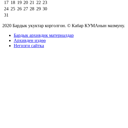
17
18
19
20
21
22
23
24
25
26
27
28
29
30
31
2020 Бардык укуктар корголгон. © Кабар КУМАнын мазмуну.
Бардык архивдик материалдар
Архивден издөө
Негизги сайтка