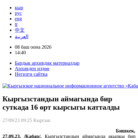
кыр
рус
eng
tr
中文
العربية
08 баш оона 2026
14:40
Бардык архивдик материалдар
Архивден издөө
Негизги сайтка
Кыргызстандын аймагында бир
суткада 16 өрт кырсыгы катталды
27/09/23 09:25
Кырсык
Бишкек,
27.09.23. /Кабар/.
Кыргызстандын аймагында акыркы бир