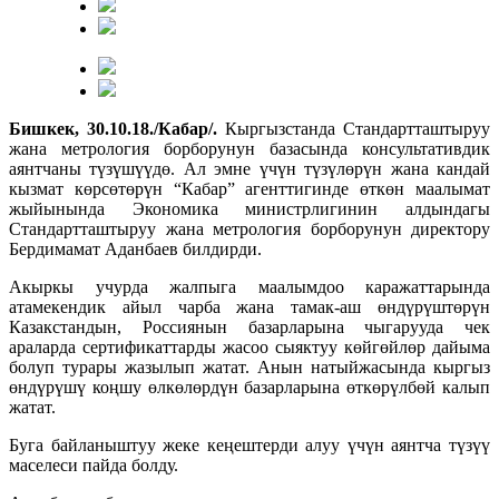
Б
ишкек, 30.10.18./Кабар/.
Кыргызстанда Стандартташтыруу
жана метрология борборунун базасында консультативдик
аянтчаны түзүшүүдө. Ал эмне үчүн түзүлөрүн жана кандай
кызмат көрсөтөрүн “Кабар” агенттигинде өткөн маалымат
жыйынында Экономика министрлигинин алдындагы
Стандартташтыруу жана метрология борборунун директору
Бердимамат Аданбаев билдирди.
Акыркы учурда жалпыга маалымдоо каражаттарында
атамекендик айыл чарба жана тамак-аш өндүрүштөрүн
Казакстандын, Россиянын базарларына чыгарууда чек
араларда сертификаттарды жасоо сыяктуу көйгөйлөр дайыма
болуп турары жазылып жатат. Анын натыйжасында кыргыз
өндүрүшү коңшу өлкөлөрдүн базарларына өткөрүлбөй калып
жатат.
Буга байланыштуу жеке кеңештерди алуу үчүн аянтча түзүү
маселеси пайда болду.