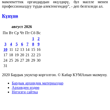
мамлекеттик органдардын өкүлдөрү, бул маселе менен
профессионалдуу түрдө алектенгендер”, - деп белгиледи ал.
Күнүнө
август 2026
Пн
Вт
Ср
Чт
Пт
Сб
Вс
1
2
3
4
5
6
7
8
9
10
11
12
13
14
15
16
17
18
19
20
21
22
23
24
25
26
27
28
29
30
31
2020 Бардык укуктар корголгон. © Кабар КУМАнын мазмуну.
Бардык архивдик материалдар
Архивден издөө
Негизги сайтка