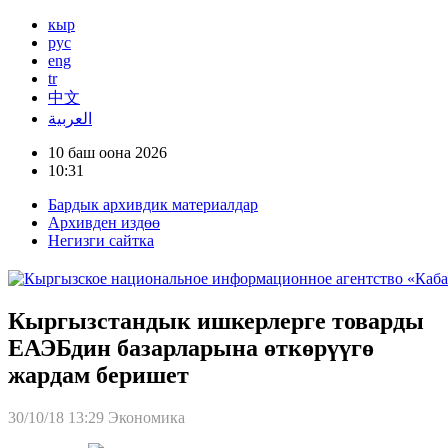
кыр
рус
eng
tr
中文
العربية
10 баш оона 2026
10:31
Бардык архивдик материалдар
Архивден издөө
Негизги сайтка
Кыргызстандык ишкерлерге товарды
ЕАЭБдин базарларына өткөрүүгө
жардам беришет
30/10/18 13:29
Экономика