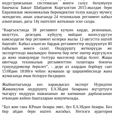
индустриясынын системасын жөнгө салуу бөлүмүнүн
башчысы Бакыт Шабданов Кыргызстан 2015-жылдан бери
Евразиялык экономикалык биримдиктин толук кандуу мүчөсү
экендигин, анын алкагында 24 техникалык регламент кабыл
алынганын, дагы 14ү иштелип жатканын эске салды.
“Кыргызстанда 38 регламент күчүнө кирди, резинанын,
мазуттун, дизелдик күйүүчү майдын коопсуздугун
камсыздаган бир регламент келерки жылы 12-августта иштей
баштайт. Кабыл алынган бардык регламенттер өндүрүштүн 80
пайызын жөнгө салат. Өндүрүштү жеткирүүдө же
экспорттоодо маалымдоо боюнча бир нече иштер жүргүзүлсө
да жеке ишкерлерде толтура маселелер пайда болот. Жаңы
аянтчада техникалык регламенттин талаптары боюнча
түшүндүрмөлөр берилет”, - деди ал алардын борбору саат
15:00дөн 18:00гө чейин жуманын ар шаршембисинде жана
жумасында ачык болорун билдирип.
Жыйынтыгында көз карандысыз эксперт Нуридтин
Жаманкулов өндүрүштү ЕАЭБдин базарына жүгүртүүгө
чыгаруу өндүрүш ишкананын же капманын дарбазасынан
өткөндөн кийин башталарын кошумчалады.
“Бул жөн гана КРнын базары эмес, бул ЕАЭБдин базары. Биз
бир айдан бери иштеп жатабыз. Негизги аудитория