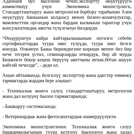
Аданбаев бул маселени чечип,экспортту өнүктүрүүгө
көмөктөшүү үчүн Экономика министрлиги,
Стандартташтыруу жана метрология борбору тарабынан Азия
өнүктүрүү банкынын колдоосу менен бизнес-коомчулуктар,
мамлекеттик органдар жана бардык кызыккан тараптар үчүн
консультативдик аянтча түзүлгөнүн билдирди.
“Өндүрүштүн кайра кайтарылышынын негизги себеби
сертификаттарды туура эмес түзүүдө, туура эмес белги
коюуда. Өлкөнүн Бажы биримдигине кириши менен биз бир
нече тегерек үстөл, семинарларды өткөрдүк, бир ай мурда
Бишкекте бекер кеңеш берүүчү аянтчаны ачтык.60тан ашуун
көйгөй чечилди”, - деди ал.
Анын айтымында, белгилүү эксперттер жана адистер төмөнкү
тармактарда жардам бере алышат:
- Техникалык жөнгө салуу, стандартташтыруу, метрология
жана дал келүүнү баалоо тармактарында;
- Башкаруу системасында;
- Ветеринардык жана фитосанитардык ишмердүүлүктө.
Экономика министрлигинин Техникалык жөнгө салуу
башкармалыгынын туура келүүнү баалоонун жана халал