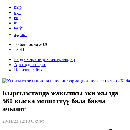
кыр
рус
eng
tr
中文
العربية
10 баш оона 2026
13:41
Бардык архивдик материалдар
Архивден издөө
Негизги сайтка
Кыргызстанда жакынкы эки жылда
560 кыска мөөнөттүү бала бакча
ачылат
23/11/23 12:18
Өкмөт