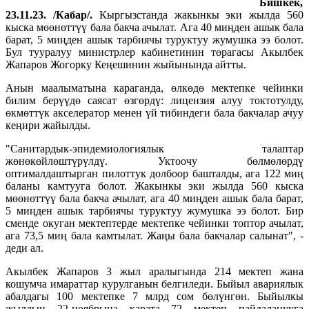
Бишкек,
23.11.23. /Кабар/.
Кыргызстанда жакынкы эки жылда 560
кыска мөөнөттүү бала бакча ачылат. Ага 40 миңден ашык бала
барат, 5 миңден ашык тарбиячы туруктуу жумушка ээ болот.
Бул тууралуу министрлер кабинетинин төрагасы Акылбек
Жапаров Жогорку Кеңешинин жыйынында айтты.
Анын маалыматына караганда, өлкөдө мектепке чейинки
билим берүүдө саясат өзгөрдү: лицензия алуу токтотулду,
өкмөттүк акселератор менен үй тибиндеги бала бакчалар ачуу
кеңири жайылды.
"Санитардык-эпидемиологиялык талаптар
жөнөкөйлөштүрүлдү. Уктоочу бөлмөлөрдү
оптималдаштырган пилоттук долбоор башталды, ага 122 миң
баланы камтууга болот. Жакынкы эки жылда 560 кыска
мөөнөттүү бала бакча ачылат, ага 40 миңден ашык бала барат,
5 миңден ашык тарбиячы туруктуу жумушка ээ болот. Бир
сменде окуган мектептерде мектепке чейинки топтор ачылат,
ага 73,5 миң бала камтылат. Жаңы бала бакчалар салынат", -
деди ал.
Акылбек Жапаров 3 жыл аралыгында 214 мектеп жана
кошумча имараттар курулганын белгиледи. Быйыл авариялык
абалдагы 100 мектепке 7 млрд сом бөлүнгөн. Быйылкы
жылдын 22-ноябрына карата 72 мектеп пайдаланууга