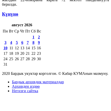
берилди.
Күнүнө
август 2026
Пн
Вт
Ср
Чт
Пт
Сб
Вс
1
2
3
4
5
6
7
8
9
10
11
12
13
14
15
16
17
18
19
20
21
22
23
24
25
26
27
28
29
30
31
2020 Бардык укуктар корголгон. © Кабар КУМАнын мазмуну.
Бардык архивдик материалдар
Архивден издөө
Негизги сайтка