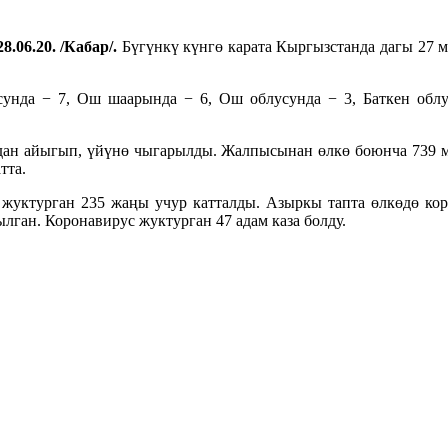
8.06.20. /Кабар/.
Бүгүнкү күнгө карата Кыргызстанда дагы 27 
унда − 7, Ош шаарында − 6, Ош облусунда − 3, Баткен обл
удан айыгып, үйүнө чыгарылды. Жалпысынан өлкө боюнча 739 
тта.
с жуктурган 235 жаңы учур катталды. Азыркы тапта өлкөдө ко
лган. Коронавирус жуктурган 47 адам каза болду.