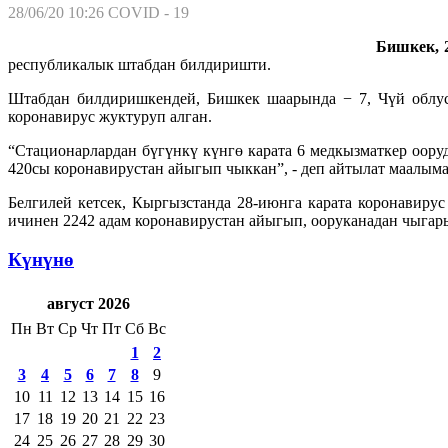
28/06/20 10:26
COVID - 19
Бишкек, 2
республикалык штабдан билдиришти.
Штабдан билдиришкендей, Бишкек шаарында − 7, Чүй облус
коронавирус жуктуруп алган.
“Стационарлардан бүгүнкү күнгө карата 6 медкызматкер оор
420сы коронавирустан айыгып чыккан”, - деп айтылат маалыма
Белгилей кетсек, Кыргызстанда 28-июнга карата коронавиру
ичинен 2242 адам коронавирустан айыгып, ооруканадан чыгары
Күнүнө
август 2026
Пн
Вт
Ср
Чт
Пт
Сб
Вс
1
2
3
4
5
6
7
8
9
10
11
12
13
14
15
16
17
18
19
20
21
22
23
24
25
26
27
28
29
30