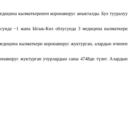
медицина кызматкеринен коронавирус аныкталды. Бул тууралуу
усунда −1 жана Ысык-Көл облусунда 3 медицина кызматкери
медицина кызматкери коронавирус жуктурган, алардын ичинен
ронавирус жуктурган учурлардын саны 4748ди түзөт. Алардын