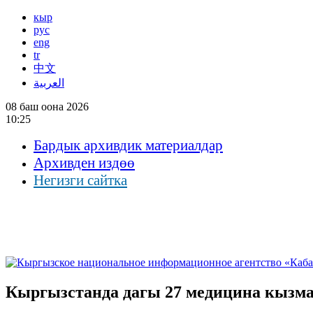
кыр
рус
eng
tr
中文
العربية
08 баш оона 2026
10:25
Бардык архивдик материалдар
Архивден издөө
Негизги сайтка
Кыргызстанда дагы 27 медицина кызм