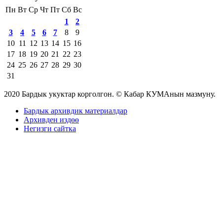
Пн
Вт
Ср
Чт
Пт
Сб
Вс
1
2
3
4
5
6
7
8
9
10
11
12
13
14
15
16
17
18
19
20
21
22
23
24
25
26
27
28
29
30
31
2020 Бардык укуктар корголгон. © Кабар КУМАнын мазмуну.
Бардык архивдик материалдар
Архивден издөө
Негизги сайтка