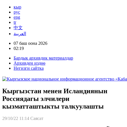
кыр
рус
eng
tr
中文
العربية
07 баш оона 2026
02:19
Бардык архивдик материалдар
Архивден издөө
Негизги сайтка
Кыргызстан менен Исландиянын
Россиядагы элчилери
кызматташтыкты талкуулашты
29/10/22 11:14
Саясат