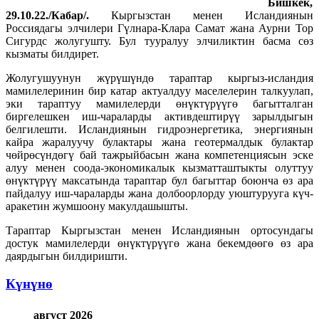
Бишкек,
29.10.22./Кабар/.
Кыргызстан менен Исландиянын
Россиядагы элчилери Гүлнара-Клара Самат жана Аурни Тор
Сигурдс жолугушту. Бул тууралуу элчиликтин басма сөз
кызматы билдирет.
Жолугушуунун жүрүшүндө тараптар кыргыз-исландия
мамилелеринин бир катар актуалдуу маселелерин талкуулап,
эки тараптуу мамилелерди өнүктүрүүгө багытталган
биргелешкен иш-чараларды активдештирүү зарылдыгын
белгилешти. Исландиянын гидроэнергетика, энергиянын
кайра жаралуучу булактары жана геотермалдык булактар
чөйрөсүндөгү бай тажрыйбасын жана компетенциясын эске
алуу менен соода-экономикалык кызматташтыкты олуттуу
өнүктүрүү максатында тараптар бул багыттар боюнча өз ара
пайдалуу иш-чараларды жана долбоорлорду уюштурууга күч-
аракетин жумшоону макулдашышты.
Тараптар Кыргызстан менен Исландиянын ортосундагы
достук мамилелерди өнүктүрүүгө жана бекемдөөгө өз ара
даярдыгын билдиришти.
Күнүнө
август 2026