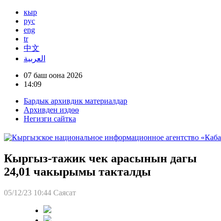
кыр
рус
eng
tr
中文
العربية
07 баш оона 2026
14:09
Бардык архивдик материалдар
Архивден издөө
Негизги сайтка
Кыргыз-тажик чек арасынын дагы
24,01 чакырымы такталды
05/12/23 10:44
Саясат