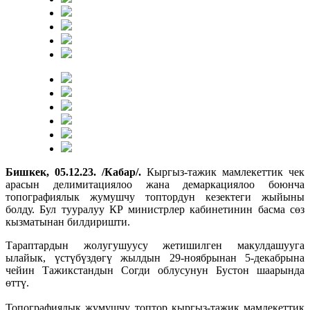
Бишкек, 05.12.23. /Кабар/.
Кыргыз-тажик мамлекеттик чек
арасын делимитациялоо жана демаркациялоо боюнча
топографиялык жумушчу топтордун кезектеги жыйыны
болду. Бул тууралуу КР министрлер кабинетинин басма сөз
кызматынан билдиришти.
Тараптардын жолугушуусу жетишилген макулдашууга
ылайык, үстүбүздөгү жылдын 29-ноябрынан 5-декабрына
чейин Тажикстандын Согди облусунун Бустон шаарында
өттү.
Топографиялык жумушчу топтор кыргыз-тажик мамлекеттик