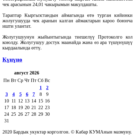
чек арасынын 24,01 чакырымын макулдашты.
Тараптар Кыргызстандын аймагында өтө турган кийинки
жолугушууда чек аранын калган аймактарын кароо боюнча
ишти улантат.
Жолугушуунун жыйынтыгында тиешелүү Протоколго кол
коюлду. Жолугушуу достук маанайда жана өз ара түшүнүшүү
кырдаалында өттү.
Күнүнө
август 2026
Пн
Вт
Ср
Чт
Пт
Сб
Вс
1
2
3
4
5
6
7
8
9
10
11
12
13
14
15
16
17
18
19
20
21
22
23
24
25
26
27
28
29
30
31
2020 Бардык укуктар корголгон. © Кабар КУМАнын мазмуну.