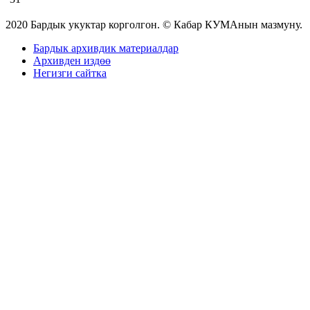
2020 Бардык укуктар корголгон. © Кабар КУМАнын мазмуну.
Бардык архивдик материалдар
Архивден издөө
Негизги сайтка