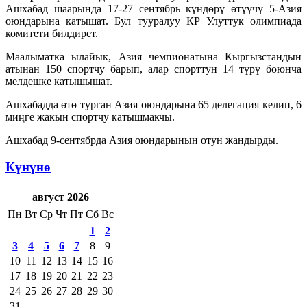
Ашхабад шаарында 17-27 сентябрь күндөрү өтүүчү 5-Азия
оюндарына катышат. Бул тууралуу КР Улуттук олимпиада
комитети билдирет.
Маалыматка ылайык, Азия чемпионатына Кыргызстандын
атынан 150 спортчу барып, алар спорттун 14 түрү боюнча
мелдешке катышышат.
Ашхабадда өтө турган Азия оюндарына 65 делегация келип, 6
миңге жакын спортчу катышмакчы.
Ашхабад 9-сентябрда Азия оюндарынын отун жандырды.
Күнүнө
август 2026
Пн
Вт
Ср
Чт
Пт
Сб
Вс
1
2
3
4
5
6
7
8
9
10
11
12
13
14
15
16
17
18
19
20
21
22
23
24
25
26
27
28
29
30
31