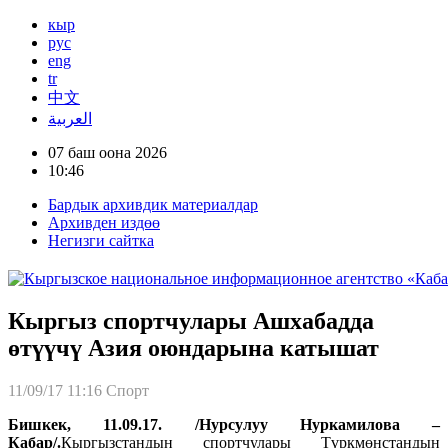
кыр
рус
eng
tr
中文
العربية
07 баш оона 2026
10:46
Бардык архивдик материалдар
Архивден издөө
Негизги сайтка
Кыргыз спортчулары Ашхабадда
өтүүчү Азия оюндарына катышат
11/09/17 11:16
Спорт
Бишкек, 11.09.17. /Нурсулуу Нуркамилова –
Кабар/.
Кыргызстандын спортчулары Түркмөнстандын