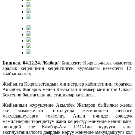
Бишкек, 04.12.24. /Кабар/.
Бишкекте Кыргыз-казак өкмөттөр
аралык кеңешинин кеңейтилген курамдагы кезектеги 12-
жыйыны өттү.
Жыйынга Кыргызстандын министрлер кабинетинин төрагасы
Акылбек Жапаров менен Казакстан премьер-министри Олжас
Бектенов баштагшан делегациялар катышты.
Жыйындын жүрүшүндө Акылбек Жапаров быйылкы жылы
эки мамлекеттин ортосунда жетишилген негизги
макулдашууларга токтолду. Анын ичинде союздук
мамилелерди тереңдетүү жана кеңейтүү жөнүндө келишимге,
ошондой эле Камбар-Ата ГЭС-1ди курууга жана
эксплуатациялоого даярдык көрүү жөнүндө макулдашууга кол