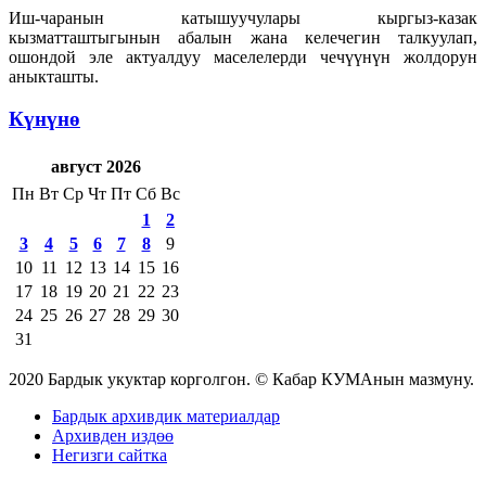
Иш-чаранын катышуучулары кыргыз-казак
кызматташтыгынын абалын жана келечегин талкуулап,
ошондой эле актуалдуу маселелерди чечүүнүн жолдорун
аныкташты.
Күнүнө
август 2026
Пн
Вт
Ср
Чт
Пт
Сб
Вс
1
2
3
4
5
6
7
8
9
10
11
12
13
14
15
16
17
18
19
20
21
22
23
24
25
26
27
28
29
30
31
2020 Бардык укуктар корголгон. © Кабар КУМАнын мазмуну.
Бардык архивдик материалдар
Архивден издөө
Негизги сайтка