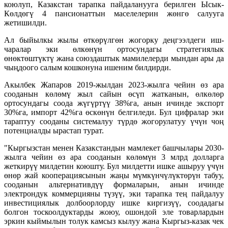
коюлуп, Казакстан тарапка пайдаланууга берилген Ысык-
Көлдөгү 4 пансионаттын маселелерин жөнгө салууга
жетишилди.
Ал быйылкы жылы өткөрүлгөн жогорку деңгээлдеги иш-
чаралар эки өлкөнүн ортосундагы стратегиялык
өнөктөштүктү жана союздаштык мамилелерди мындан ары да
чыңдоого салым кошконуна ишеним билдирди.
Акылбек Жапаров 2019-жылдан 2023-жылга чейин өз ара
сооданын көлөмү жыл сайын өсүп жатканын, өлкөлөр
ортосундагы соода жүгүртүү 38%га, анын ичинде экспорт
30%га, импорт 42%га өскөнүн белгиледи. Бул цифралар эки
тараптуу сооданы системалуу түрдө жогорулатуу үчүн чоң
потенциалды ырастап турат.
"Кыргызстан менен Казакстандын мамлекет башчылары 2030-
жылга чейин өз ара сооданын көлөмүн 3 млрд долларга
жеткирүү милдетин коюшту. Бул милдетти ишке ашыруу үчүн
өнөр жай кооперациясынын жаңы мүмкүнчүлүктөрүн табуу,
сооданын альтернативдүү формаларын, анын ичинде
электрондук коммерцияны түзүү, эки тарапка тең пайдалуу
инвестициялык долбоорлорду ишке киргизүү, соодадагы
болгон тоскоолдуктарды жоюу, ошондой эле товарлардын
эркин кыймылын толук камсыз кылуу жана Кыргыз-казак чек