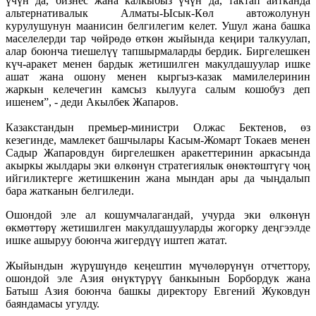
үчүн да, бизнес жана калкыбыз үчүн да, тактап айтканда
альтернативалык Алматы-Ысык-Көл автожолунун
курулушунун маанисин белгилегим келет. Ушул жана башка
маселелерди тар чөйрөдө өткөн жыйында кеңири талкуулап,
алар боюнча тиешелүү тапшырмаларды бердик. Биргелешкен
күч-аракет менен бардык жетишилген макулдашуулар ишке
ашат жана ошону менен кыргыз-казак мамилелеринин
жаркын келечегин камсыз кылууга салым кошобуз деп
ишенем”, - деди Акылбек Жапаров.
Казакстандын премьер-министри Олжас Бектенов, өз
кезегинде, мамлекет башчылары Касым-Жомарт Токаев менен
Садыр Жапаровдун биргелешкен аракеттеринин аркасында
акыркы жылдары эки өлкөнүн стратегиялык өнөктөштүгү чоң
ийгиликтерге жетишкенин жана мындан ары да чыңдалып
бара жатканын белгиледи.
Ошондой эле ал кошумчалагандай, учурда эки өлкөнүн
өкмөттөрү жетишилген макулдашууларды жогорку деңгээлде
ишке ашыруу боюнча жигердүү иштеп жатат.
Жыйындын жүрүшүндө кеңештин мүчөлөрүнүн отчеттору,
ошондой эле Азия өнүктүрүү банкынын Борбордук жана
Батыш Азия боюнча башкы директору Евгений Жуковдун
баяндамасы угулду.