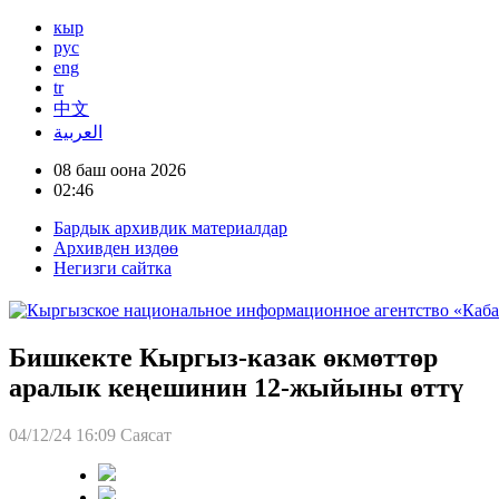
кыр
рус
eng
tr
中文
العربية
08 баш оона 2026
02:46
Бардык архивдик материалдар
Архивден издөө
Негизги сайтка
Бишкекте Кыргыз-казак өкмөттөр
аралык кеңешинин 12-жыйыны өттү
04/12/24 16:09
Саясат