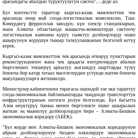
арасындагы абалдын туруктуулугун сактоо", - деди ал.
Бул контекстте тараптар кыргыз-казак мамлекеттик чек
арасында өнөр жай соода-логистикалык комплексин, Таш-
Көмүрдөгү ферросплав заводун, күн электр станцияларын,
жана Алматы областында жашылча-жемиштерди сактоочу
логистикалык кампаны куруу сыяктуу долбоорлорду ишке
ашыруунун жүрүшүн тыкыр талкуулашканын белгилей кетүү
керек.
Кыргыз-казак мамлекеттик чек арасында өткөрүү пункттарын
реконструкциялоо жана чек арадагы көпүрөлөрдүн абалын
биргелешип текшерүү аркылуу жагымдуу шарттарды түзүү
боюнча бир катар татаал маселелердин үстүндө иштөө боюнча
макулдашууларга жетишилди.
Министрлер кабинетинин төрагасы ошондой эле эки тараптуу
соода-экономикалык байланыштарды чыңдоодо транспорттук
инфраструктуранын негизги ролун белгиледи. Бул багытта
Азия өнүктүрүү банкы менен биргеликте ишке ашырылып
жаткан эң маанилүү долбоорлордун бири – Алматы-Бишкек
экономикалык коридору (АБЕК).
"Бул жерде мен Алматы-Бишкек экономикалык коридорунун
айрым долбоорлорунун биздин өлкөлөрдүн экономикасы