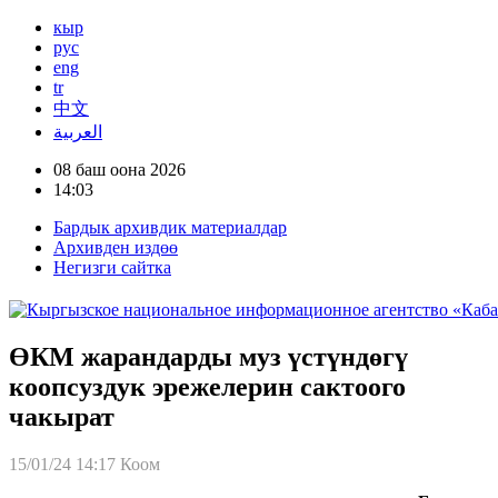
кыр
рус
eng
tr
中文
العربية
08 баш оона 2026
14:03
Бардык архивдик материалдар
Архивден издөө
Негизги сайтка
ӨКМ жарандарды муз үстүндөгү
коопсуздук эрежелерин сактоого
чакырат
15/01/24 14:17
Коом