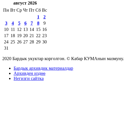
август 2026
Пн
Вт
Ср
Чт
Пт
Сб
Вс
1
2
3
4
5
6
7
8
9
10
11
12
13
14
15
16
17
18
19
20
21
22
23
24
25
26
27
28
29
30
31
2020 Бардык укуктар корголгон. © Кабар КУМАнын мазмуну.
Бардык архивдик материалдар
Архивден издөө
Негизги сайтка