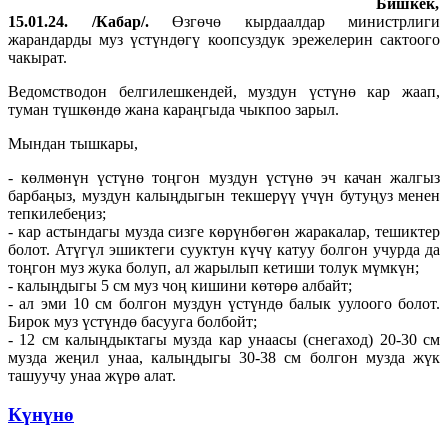
Бишкек,
15.01.24. /Кабар/.
Өзгөчө кырдаалдар министрлиги
жарандарды муз үстүндөгү коопсуздук эрежелерин сактоого
чакырат.
Ведомстводон белгилешкендей, муздун үстүнө кар жаап,
туман түшкөндө жана караңгыда чыкпоо зарыл.
Мындан тышкары,
- көлмөнүн үстүнө тоңгон муздун үстүнө эч качан жалгыз
барбаңыз, муздун калыңдыгын текшерүү үчүн бутуңуз менен
тепкилебеңиз;
- кар астындагы музда сизге көрүнбөгөн жаракалар, тешиктер
болот. Атүгүл эшиктеги сууктун күчү катуу болгон учурда да
тоңгон муз жука болуп, ал жарылып кетиши толук мүмкүн;
- калыңдыгы 5 см муз чоң кишини көтөрө албайт;
- ал эми 10 см болгон муздун үстүндө балык уулоого болот.
Бирок муз үстүндө басууга болбойт;
- 12 см калыңдыктагы музда кар унаасы (снегаход) 20-30 см
музда жеңил унаа, калыңдыгы 30-38 см болгон музда жүк
ташуучу унаа жүрө алат.
Күнүнө