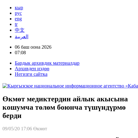
кыр
рус
eng
tr
中文
العربية
06 баш оона 2026
07:08
Бардык архивдик материалдар
Архивден издөө
Негизги сайтка
Өкмөт медиктердин айлык акысына
кошумча төлөм боюнча түшүндүрмө
берди
09/05/20 17:06
Өкмөт