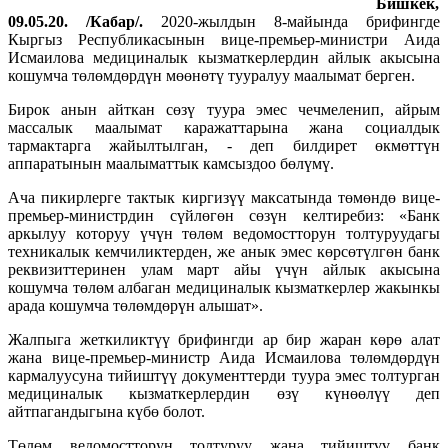
Бишкек,
09.05.20. /Кабар/.
2020-жылдын 8-майында брифингде
Кыргыз Республикасынын вице-премьер-министри Аида
Исмаилова медициналык кызматкерлердин айлык акысына
кошумча төлөмдөрдүн мөөнөтү тууралуу маалымат берген.
Бирок анын айткан сөзү туура эмес чечмеленип, айрым
массалык маалымат каражаттарына жана социалдык
тармактарга жайылтылган, - деп билдирет өкмөттүн
аппаратынын маалыматтык камсыздоо бөлүмү.
Ача пикирлерге тактык киргизүү максатында төмөндө вице-
премьер-министрдин сүйлөгөн сөзүн келтиребиз: «Банк
аркылуу которуу үчүн төлөм ведомостторун толтуруудагы
техникалык кемчиликтерден, же анык эмес көрсөтүлгөн банк
реквизиттеринен улам март айы үчүн айлык акысына
кошумча төлөм албаган медициналык кызматкерлер жакынкы
арада кошумча төлөмдөрүн алышат».
Жалпыга жеткиликтүү брифингди ар бир жаран көрө алат
жана вице-премьер-министр Аида Исмаилова төлөмдөрдүн
кармалуусуна тийиштүү документтерди туура эмес толтурган
медициналык кызматкерлердин өзү күнөөлүү деп
айтпагандыгына күбө болот.
Төлөм ведомостторун толтуруу жана тийиштүү банк