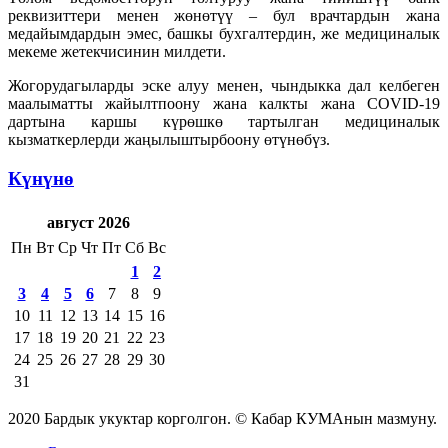
реквизиттери менен жөнөтүү – бул врачтардын жана
медайымдардын эмес, башкы бухгалтердин, же медициналык
мекеме жетекчисинин милдети.
Жогорудагыларды эске алуу менен, чындыкка дал келбеген
маалыматты жайылтпоону жана калкты жана COVID-19
дартына каршы күрөшкө тартылган медициналык
кызматкерлерди жаңылыштырбоону өтүнөбүз.
Күнүнө
август 2026
Пн
Вт
Ср
Чт
Пт
Сб
Вс
1
2
3
4
5
6
7
8
9
10
11
12
13
14
15
16
17
18
19
20
21
22
23
24
25
26
27
28
29
30
31
2020 Бардык укуктар корголгон. © Кабар КУМАнын мазмуну.