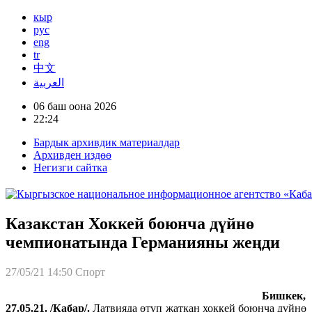
кыр
рус
eng
tr
中文
العربية
06 баш оона 2026
22:24
Бардык архивдик материалдар
Архивден издөө
Негизги сайтка
Казакстан Хоккей боюнча дүйнө
чемпионатында Германияны жеңди
27/05/21 14:50
Спорт
Бишкек,
27.05.21. /Кабар/.
Латвияда өтүп жаткан хоккей боюнча дүйнө