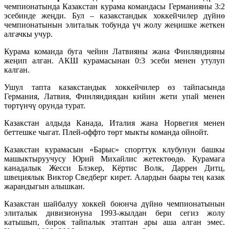
чемпионатында Казакстан курама командасы Германияны 3:2
эсебинде жеңди. Бул – казакстандык хоккейчилер дүйнө
чемпионатынын элиталык тобунда үч жолу жеңишке жеткен
алгачкы учур.
Курама команда буга чейин Латвияны жана Финляндияны
жеңип алган. АКШ курамасынан 0:3 эсеби менен утулуп
калган.
Ушул тапта казакстандык хоккейчилер өз тайпасында
Германия, Латвия, Финляндиядан кийин жети упай менен
төртүнчү орунда турат.
Казакстан алдыда Канада, Италия жана Норвегия менен
беттешке чыгат. Плей-оффто төрт мыкты команда ойнойт.
Казакстан курамасын «Барыс» спорттук клубунун башкы
машыктыруучусу Юрий Михайлис жетектөөдө. Курамага
канадалык Жесси Блэкер, Кёртис Волк, Даррен Дитц,
швециялык Виктор Сведберг кирет. Алардын баары тең казак
жарандыгын алышкан.
Казакстан шайбалуу хоккей боюнча дүйнө чемпионатынын
элиталык дивизионуна 1993-жылдан бери сегиз жолу
катышып, бирок тайпалык этаптан ары аша алган эмес.