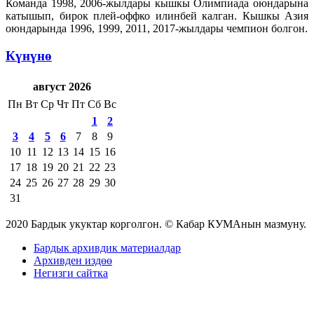
Команда 1998, 2006-жылдары кышкы Олимпиада оюндарына
катышып, бирок плей-оффко илинбей калган. Кышкы Азия
оюндарында 1996, 1999, 2011, 2017-жылдары чемпион болгон.
Күнүнө
август 2026
Пн
Вт
Ср
Чт
Пт
Сб
Вс
1
2
3
4
5
6
7
8
9
10
11
12
13
14
15
16
17
18
19
20
21
22
23
24
25
26
27
28
29
30
31
2020 Бардык укуктар корголгон. © Кабар КУМАнын мазмуну.
Бардык архивдик материалдар
Архивден издөө
Негизги сайтка