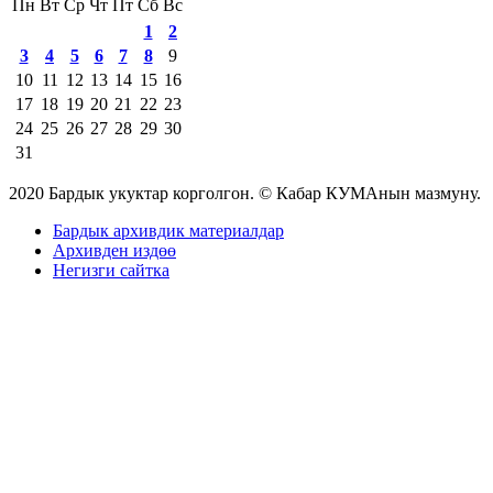
Пн
Вт
Ср
Чт
Пт
Сб
Вс
1
2
3
4
5
6
7
8
9
10
11
12
13
14
15
16
17
18
19
20
21
22
23
24
25
26
27
28
29
30
31
2020 Бардык укуктар корголгон. © Кабар КУМАнын мазмуну.
Бардык архивдик материалдар
Архивден издөө
Негизги сайтка