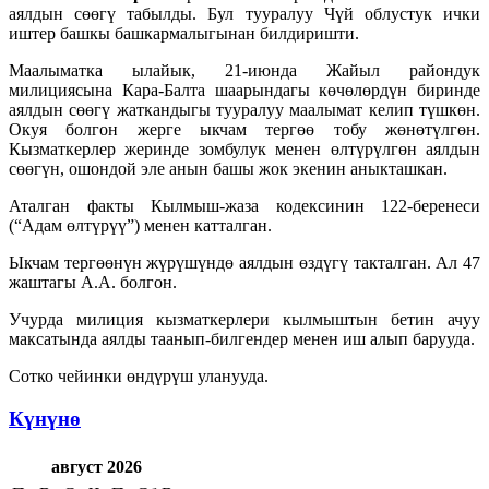
аялдын сөөгү табылды. Бул тууралуу Чүй облустук ички
иштер башкы башкармалыгынан билдиришти.
Маалыматка ылайык, 21-июнда Жайыл райондук
милициясына Кара-Балта шаарындагы көчөлөрдүн биринде
аялдын сөөгү жаткандыгы тууралуу маалымат келип түшкөн.
Окуя болгон жерге ыкчам тергөө тобу жөнөтүлгөн.
Кызматкерлер жеринде зомбулук менен өлтүрүлгөн аялдын
сөөгүн, ошондой эле анын башы жок экенин аныкташкан.
Аталган факты Кылмыш-жаза кодексинин 122-беренеси
(“Адам өлтүрүү”) менен катталган.
Ыкчам тергөөнүн жүрүшүндө аялдын өздүгү такталган. Ал 47
жаштагы А.А. болгон.
Учурда милиция кызматкерлери кылмыштын бетин ачуу
максатында аялды таанып-билгендер менен иш алып барууда.
Сотко чейинки өндүрүш уланууда.
Күнүнө
август 2026