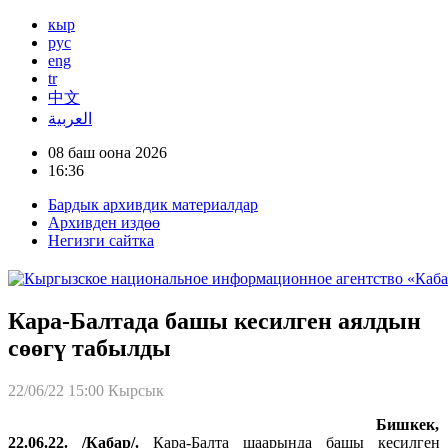
кыр
рус
eng
tr
中文
العربية
08 баш оона 2026
16:36
Бардык архивдик материалдар
Архивден издөө
Негизги сайтка
Кара-Балтада башы кесилген аялдын
сөөгү табылды
22/06/22 15:00
Кырсык
Бишкек,
22.06.22. /Кабар/.
Кара-Балта шаарында башы кесилген