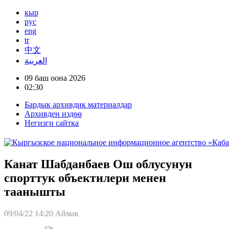
кыр
рус
eng
tr
中文
العربية
09 баш оона 2026
02:30
Бардык архивдик материалдар
Архивден издөө
Негизги сайтка
Канат Шабданбаев Ош облусунун
спорттук объектилери менен
таанышты
09/04/22 14:20
Аймак