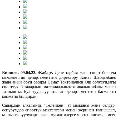
Бишкек, 09.04.22. /Кабар/.
Дене тарбия жана спорт боюнча
мамлекеттик департаменттин директору Канат Шабданбаев
жана анын орун басары Самат Токтоналиев Ош облусундагы
спорттук базалардын материалдык-техникалык абалы менен
таанышты. Бул тууралуу аталган департаменттин басма сөз
кызматы билдирди.
Сапардын алкагында “Төлөйкөн” ат майданы жана балдар-
өспүрүмдөр спорттук мектептери менен жеринен таанышып,
машыктыруучуларга жана мугалимдерге мектеп лигасы, эмгек