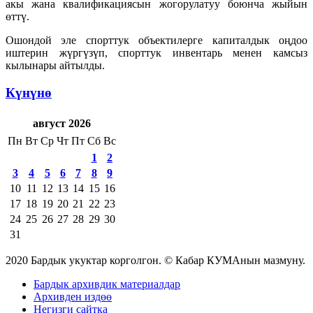
акы жана квалификациясын жогорулатуу боюнча жыйын
өттү.
Ошондой эле спорттук объектилерге капиталдык оңдоо
иштерин жүргүзүп, спорттук инвентарь менен камсыз
кылынары айтылды.
Күнүнө
август 2026
Пн
Вт
Ср
Чт
Пт
Сб
Вс
1
2
3
4
5
6
7
8
9
10
11
12
13
14
15
16
17
18
19
20
21
22
23
24
25
26
27
28
29
30
31
2020 Бардык укуктар корголгон. © Кабар КУМАнын мазмуну.
Бардык архивдик материалдар
Архивден издөө
Негизги сайтка