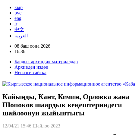
кыр
рус
eng
tr
中文
العربية
08 баш оона 2026
16:36
Бардык архивдик материалдар
Архивден издөө
Негизги сайтка
Кайыңды, Кант, Кемин, Орловка жана
Шопоков шаардык кеңештериндеги
шайлоонун жыйынтыгы
12/04/21 15:46
Шайлоо 2023