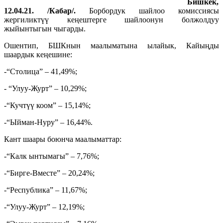
Бишкек,
12.04.21. /Кабар/.
Борбордук шайлоо комиссиясы
жергиликтүү кеңештерге шайлоонун болжолдуу
жыйынтыгын чыгарды.
Ошентип, БШКнын маалыматына ылайык, Кайыңды
шаардык кеңешине:
-“Столица” – 41,49%;
- “Улуу-Журт” – 10,29%;
-“Кучтүү коом” – 15,14%;
-“Ыйман-Нуру” – 16,44%.
Кант шаары боюнча маалыматтар:
-“Калк ынтымагы” – 7,76%;
-“Бирге-Вместе” – 20,24%;
-“Республика” – 11,67%;
-“Улуу-Журт” – 12,19%;