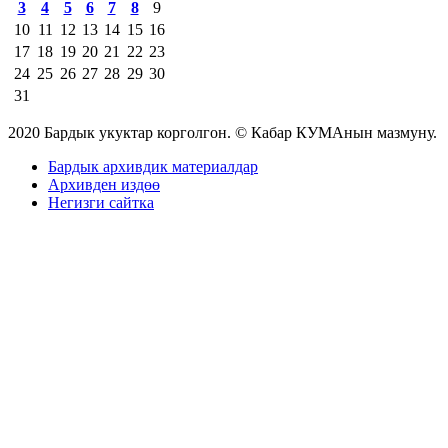
3
4
5
6
7
8
9
10
11
12
13
14
15
16
17
18
19
20
21
22
23
24
25
26
27
28
29
30
31
2020 Бардык укуктар корголгон. © Кабар КУМАнын мазмуну.
Бардык архивдик материалдар
Архивден издөө
Негизги сайтка