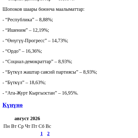
Шопоков шаары боюнча маалыматтар:
- “Республика” – 8,88%;
- “Ишеним” – 12,19%;
- “Өнүгүү-Прогресс” – 14,73%;
- “Ордо” – 16,36%;
- “Социал-демократтар” – 8,93%;
- “Бүткүл жаштар саясий партиясы” – 8,93%;
- “Бүткүл” – 18,63%;
- “Ата-Журт Кыргызстан” – 16,95%.
Күнүнө
август 2026
Пн
Вт
Ср
Чт
Пт
Сб
Вс
1
2