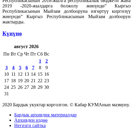
Республикасынын 2018-жылга республикалык бюджети жана
2019 -2020-жылдарга болжолу жөнүндө” Кыргыз
Республикасынын Мыйзам долбооруна өзгөртүү киргизүү
жөнүндө” Кыргыз Республикасынын Мыйзам долбоорун
жактырды.
Күнүнө
август 2026
Пн
Вт
Ср
Чт
Пт
Сб
Вс
1
2
3
4
5
6
7
8
9
10
11
12
13
14
15
16
17
18
19
20
21
22
23
24
25
26
27
28
29
30
31
2020 Бардык укуктар корголгон. © Кабар КУМАнын мазмуну.
Бардык архивдик материалдар
Архивден издөө
Негизги сайтка