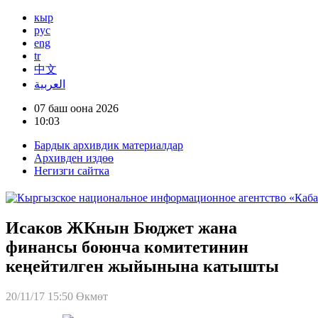
кыр
рус
eng
tr
中文
العربية
07 баш оона 2026
10:03
Бардык архивдик материалдар
Архивден издөө
Негизги сайтка
Исаков ЖКнын Бюджет жана
финансы боюнча комитетинин
кеңейтилген жыйынына катышты
20/11/17 15:50
Өкмөт