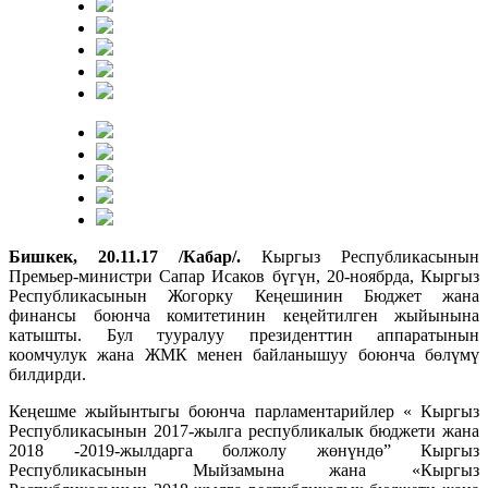
Бишкек, 20.11.17 /Кабар/.
Кыргыз Республикасынын
Премьер-министри Сапар Исаков бүгүн, 20-ноябрда, Кыргыз
Республикасынын Жогорку Кеңешинин Бюджет жана
финансы боюнча комитетинин кеңейтилген жыйынына
катышты. Бул тууралуу президенттин аппаратынын
коомчулук жана ЖМК менен байланышуу боюнча бөлүмү
билдирди.
Кеңешме жыйынтыгы боюнча парламентарийлер « Кыргыз
Республикасынын 2017-жылга республикалык бюджети жана
2018 -2019-жылдарга болжолу жөнүндө” Кыргыз
Республикасынын Мыйзамына жана «Кыргыз