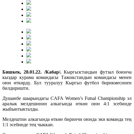
Бишкек, 28.01.22. /Кабар/.
Кыргызстандын футзал боюнча
кыздар курама командасы Тажикстандын командасы менен
оюн өткөрдү. Бул тууралуу Кыргыз футбол бирикмесинен
билдиришти.
Душанбе шаарындагы CAFA Women’s Futsal Championship эл
аралык мелдешинин алкагында өткөн оюн 4:1 эсебинде
жыйынтыкталды.
Мелдештин алкагында өткөн биринчи оюнда эки команда тең
1:1 эсебинде тең чыккан.