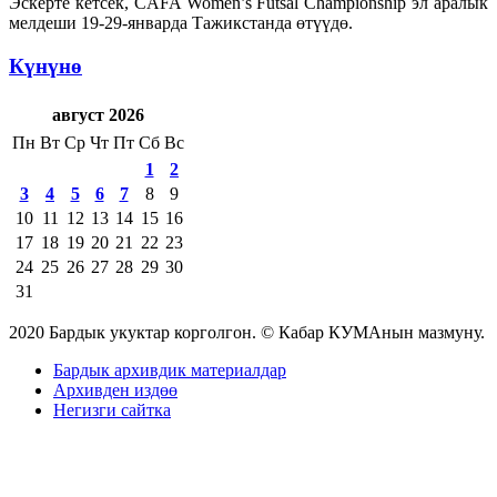
Эскерте кетсек, CAFA Women’s Futsal Championship эл аралык
мелдеши 19-29-январда Тажикстанда өтүүдө.
Күнүнө
август 2026
Пн
Вт
Ср
Чт
Пт
Сб
Вс
1
2
3
4
5
6
7
8
9
10
11
12
13
14
15
16
17
18
19
20
21
22
23
24
25
26
27
28
29
30
31
2020 Бардык укуктар корголгон. © Кабар КУМАнын мазмуну.
Бардык архивдик материалдар
Архивден издөө
Негизги сайтка