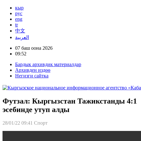
кыр
рус
eng
tr
中文
العربية
07 баш оона 2026
09:52
Бардык архивдик материалдар
Архивден издөө
Негизги сайтка
Футзал: Кыргызстан Тажикстанды 4:1
эсебинде утуп алды
28/01/22 09:41
Спорт