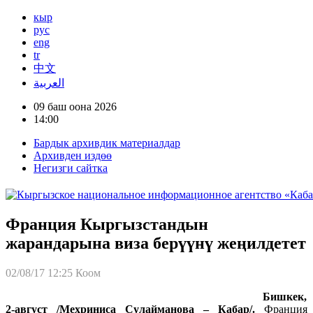
кыр
рус
eng
tr
中文
العربية
09 баш оона 2026
14:00
Бардык архивдик материалдар
Архивден издөө
Негизги сайтка
Франция Кыргызстандын
жарандарына виза берүүнү жеңилдетет
02/08/17 12:25
Коом
Бишкек,
2
-
август /Мехриниса Сулайманова – Кабар/.
Франция