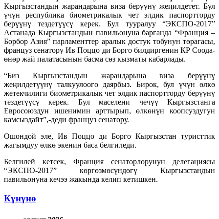
Кыргызстандын жарандарына виза берүүнү жеңилдетет. Бул
үчүн республика биометрикалык чет элдик паспортторду
берүүнү тездетүүсү керек. Бул тууралуу “ЭКСПО-2017”
Астанада Кыргызстандын павильонуна барганда “Франция –
Борбор Азия” парламенттер аралык достук тобунун төрагасы,
француз сенатору Ив Поццо ди Борго билдиргенин КР Соода-
өнөр жай палатасынын басма сөз кызматы кабарлады.
“Биз Кыргызстандын жарандарына виза берүүнү
жеңилдетүүнү талкуулоого даярбыз. Бирок, бул үчүн өлкө
жетекчилиги биометрикалык чет элдик паспортторду берүүнү
тездетүүсү керек. Бул маселени чечүү Кыргызстанга
Евросоюздун ишенимин арттырып, өлкөнүн коопсуздугун
камсыздайт”,-деди француз сенатору.
Ошондой эле, Ив Поццо ди Борго Кыргызстан туристтик
жагымдуу өлкө экенин баса белгиледи.
Белгилей кетсек, Франция сенаторлорунун делегациясы
“ЭКСПО-2017” көргөзмөсүндөгү Кыргызстандын
павильонуна кечээ жакында келип кетишкен.
Күнүнө