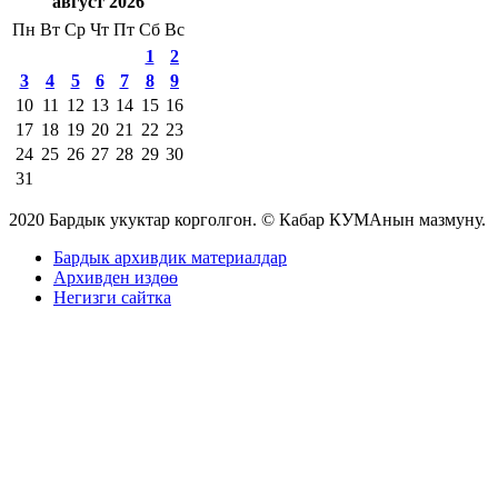
август 2026
Пн
Вт
Ср
Чт
Пт
Сб
Вс
1
2
3
4
5
6
7
8
9
10
11
12
13
14
15
16
17
18
19
20
21
22
23
24
25
26
27
28
29
30
31
2020 Бардык укуктар корголгон. © Кабар КУМАнын мазмуну.
Бардык архивдик материалдар
Архивден издөө
Негизги сайтка