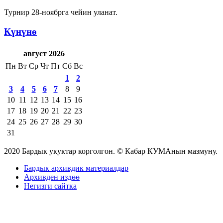
Турнир 28-ноябрга чейин уланат.
Күнүнө
август 2026
Пн
Вт
Ср
Чт
Пт
Сб
Вс
1
2
3
4
5
6
7
8
9
10
11
12
13
14
15
16
17
18
19
20
21
22
23
24
25
26
27
28
29
30
31
2020 Бардык укуктар корголгон. © Кабар КУМАнын мазмуну.
Бардык архивдик материалдар
Архивден издөө
Негизги сайтка