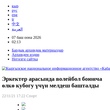
кыр
рус
eng
tr
中文
العربية
07 баш оона 2026
02:13
Бардык архивдик материалдар
Архивден издөө
Негизги сайтка
Эркектер арасында волейбол боюнча
өлкө кубогу үчүн мелдеш башталды
22/11/21 17:22
Спорт