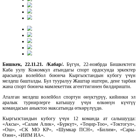
Бишкек, 22.11.21. /Кабар/.
Бүгүн, 22-ноябрда Бишкектеги
Каба уулу Кожомкул атындагы спорт ордосунда эркектер
арасында волейбол боюнча Кыргызстандын кубогу үчүн
мелдеш башталды. Бул тууралуу Жаштар иштери, дене тарбия
жана спорт боюнча мамлекеттик агенттигинен билдиришти.
Аталган мелдеш волейбол спортун өнүктүрүү, кийинки эл
аралык турнирлерге катышуу үчүн өлкөнүн күчтүү
командасын аныктоо максатында өткөрүлүүдө.
Кыргызстандын кубогу үчүн 12 команда ат салышууда:
«Аксы», «Салам Алик», «Бүркүт», «Теңир-Тоо», «Токтогул»,
«Ош», «СК МО КР», «Шумкар ПСН», «Билим», «Сары-
Өзөн», «ИИМ ИА».