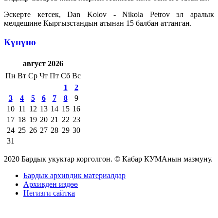
Эскерте кетсек, Dan Kolov - Nikola Petrov эл аралык
мелдешине Кыргызстандын атынан 15 балбан аттанган.
Күнүнө
август 2026
Пн
Вт
Ср
Чт
Пт
Сб
Вс
1
2
3
4
5
6
7
8
9
10
11
12
13
14
15
16
17
18
19
20
21
22
23
24
25
26
27
28
29
30
31
2020 Бардык укуктар корголгон. © Кабар КУМАнын мазмуну.
Бардык архивдик материалдар
Архивден издөө
Негизги сайтка