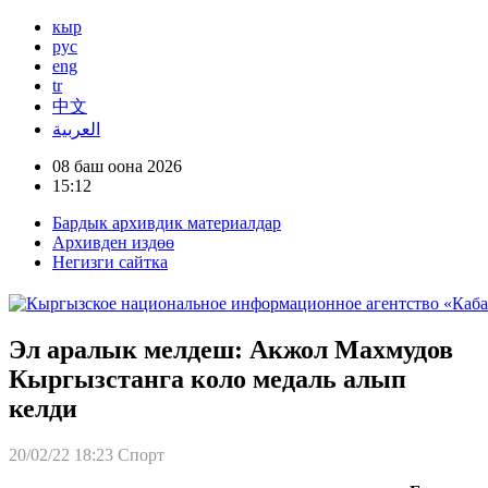
кыр
рус
eng
tr
中文
العربية
08 баш оона 2026
15:12
Бардык архивдик материалдар
Архивден издөө
Негизги сайтка
Эл аралык мелдеш: Акжол Махмудов
Кыргызстанга коло медаль алып
келди
20/02/22 18:23
Спорт