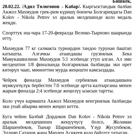
Бишкек,
20.02.22. /Адил Төлөгөнов - Кабар/.
Кыргызстандык балбан
Акжол Махмудов грек-рим күрөшү боюнча Болгариядагы Dan
Kolov - Nikola Petrov эл аралык мелдешинде коло медаль
жеңди.
Спорттук иш-чара 17-20-февралда Велико-Тырново шаарында
өттү.
Махмудов 77 кг салмакта турнирдин тандоо турунан баштап
катышты. Алгачкы атаандашы грузиялык Бека
Мамукашвилини Махмудов 5:1 эсебинде утуп алган. Ал эми
мелдештин 1/8 финалында болгариялык балбанды эки ирет
көтөрүп чаап, мөөнөттөн мурда жеңишти камсыздады.
Чейрек финалда Махмудов сербиялык атаандашына
мүмкүнчүлүк бербестен 7:0 эсебинде артта калтырганы менен
жарым финалда 2:4 эсебинде жеңилүү ызасын тартты.
Коло үчүн кармашта Акжол Махмудов венгриялык балбанды
эки упай айырма менен жеңип кетти.
Буга чейин Балбай Дордоков Dan Kolov - Nikola Petrov эл
аралык мелдешинин жеңүүчүсү болсо, Жоламан
Шаршенбеков, Тынар Шаршенбеков, Үзүр Жусупбеков,
Элдияр Сатаров жана Марлен Асикеев коло байгеге татыган.