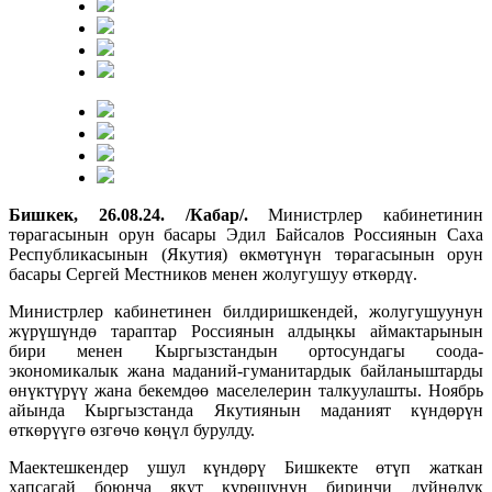
Бишкек, 26.08.24. /Кабар/.
Министрлер кабинетинин
төрагасынын орун басары Эдил Байсалов Россиянын Саха
Республикасынын (Якутия) өкмөтүнүн төрагасынын орун
басары Сергей Местников менен жолугушуу өткөрдү.
Министрлер кабинетинен билдиришкендей, жолугушуунун
жүрүшүндө тараптар Россиянын алдыңкы аймактарынын
бири менен Кыргызстандын ортосундагы соода-
экономикалык жана маданий-гуманитардык байланыштарды
өнүктүрүү жана бекемдөө маселелерин талкуулашты. Ноябрь
айында Кыргызстанда Якутиянын маданият күндөрүн
өткөрүүгө өзгөчө көңүл бурулду.
Маектешкендер ушул күндөрү Бишкекте өтүп жаткан
хапсагай боюнча якут күрөшүнүн биринчи дүйнөлүк