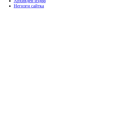
Архивден издөө
Негизги сайтка