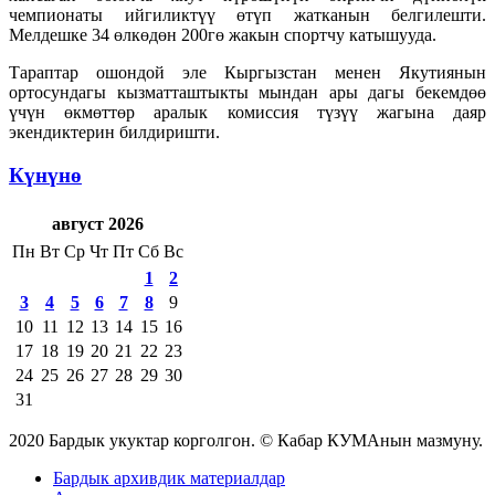
чемпионаты ийгиликтүү өтүп жатканын белгилешти.
Мелдешке 34 өлкөдөн 200гө жакын спортчу катышууда.
Тараптар ошондой эле Кыргызстан менен Якутиянын
ортосундагы кызматташтыкты мындан ары дагы бекемдөө
үчүн өкмөттөр аралык комиссия түзүү жагына даяр
экендиктерин билдиришти.
Күнүнө
август 2026
Пн
Вт
Ср
Чт
Пт
Сб
Вс
1
2
3
4
5
6
7
8
9
10
11
12
13
14
15
16
17
18
19
20
21
22
23
24
25
26
27
28
29
30
31
2020 Бардык укуктар корголгон. © Кабар КУМАнын мазмуну.
Бардык архивдик материалдар