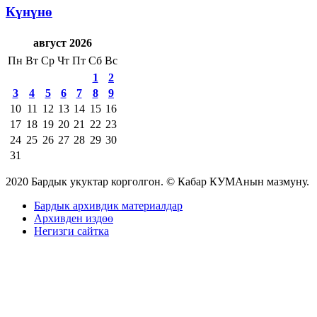
Күнүнө
август 2026
Пн
Вт
Ср
Чт
Пт
Сб
Вс
1
2
3
4
5
6
7
8
9
10
11
12
13
14
15
16
17
18
19
20
21
22
23
24
25
26
27
28
29
30
31
2020 Бардык укуктар корголгон. © Кабар КУМАнын мазмуну.
Бардык архивдик материалдар
Архивден издөө
Негизги сайтка