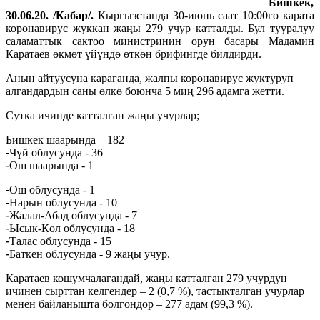
Бишкек,
30.06.20. /Кабар/.
Кыргызстанда 30-июнь саат 10:00гө карата
коронавирус жуккан жаңы 279 учур катталды. Бул тууралуу
саламаттык сактоо министринин орун басары Мадамин
Каратаев өкмөт үйүндө өткөн брифингде билдирди.
Анын айтуусуна караганда, жалпы коронавирус жуктуруп
алгандардын саны өлкө боюнча 5 миң 296 адамга жетти.
Сутка ичинде катталган жаңы учурлар;
Бишкек шаарында – 182
-
Чүй облусунда - 36
-
Ош шаарында - 1
-
Ош облусунда - 1
-
Нарын облусунда - 10
-
Жалал-Абад облусунда - 7
-
Ысык-Көл облусунда - 18
-
Талас облусунда - 15
-
Баткен облусунда - 9 жаңы учур.
Каратаев кошумчалагандай, жаңы катталган 279 учурдун
ичинен сырттан келгендер – 2 (0,7 %), тастыкталган учурлар
менен байланышта болгондор – 277 адам (99,3 %).