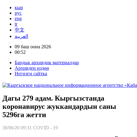
кыр
рус
eng
tr
中文
العربية
09 баш оона 2026
00:52
Бардык архивдик материалдар
Архивден издөө
Негизги сайтка
Дагы 279 адам. Кыргызстанда
коронавирус жуккандардын саны
5296га жетти
30/06/20 09:31
COVID - 19