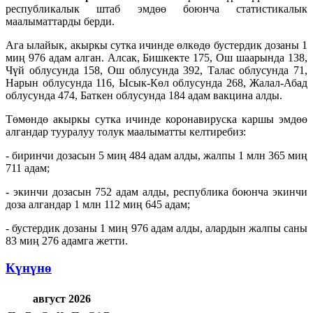
республикалык штаб эмдөө боюнча статистикалык
маалыматтарды берди.
Ага ылайык, акыркы сутка ичинде өлкөдө бустердик дозаны 1
миң 976 адам алган. Алсак, Бишкекте 175, Ош шаарында 138,
Чүй облусунда 158, Ош облусунда 392, Талас облусунда 71,
Нарын облусунда 116, Ысык-Көл облусунда 268, Жалал-Абад
облусунда 474, Баткен облусунда 184 адам вакцина алды.
Төмөндө акыркы сутка ичинде коронавируска каршы эмдөө
алгандар тууралуу толук маалыматты келтиребиз:
- биринчи дозасын 5 миң 484 адам алды, жалпы 1 млн 365 миң
711 адам;
- экинчи дозасын 752 адам алды, республика боюнча экинчи
доза алгандар 1 млн 112 миң 645 адам;
- бустердик дозаны 1 миң 976 адам алды, алардын жалпы саны
83 миң 276 адамга жетти.
Күнүнө
август 2026