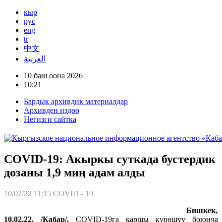
кыр
рус
eng
tr
中文
العربية
10 баш оона 2026
10:21
Бардык архивдик материалдар
Архивден издөө
Негизги сайтка
COVID-19: Акыркы суткада бустердик
дозаны 1,9 миң адам алды
10/02/22 11:15
COVID - 19
Бишкек,
10.02.22. /Кабар/.
COVID-19га каршы күрөшүү боюнча