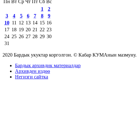
Пн
Вт
Ср
Чт
Пт
Сб
Вс
1
2
3
4
5
6
7
8
9
10
11
12
13
14
15
16
17
18
19
20
21
22
23
24
25
26
27
28
29
30
31
2020 Бардык укуктар корголгон. © Кабар КУМАнын мазмуну.
Бардык архивдик материалдар
Архивден издөө
Негизги сайтка