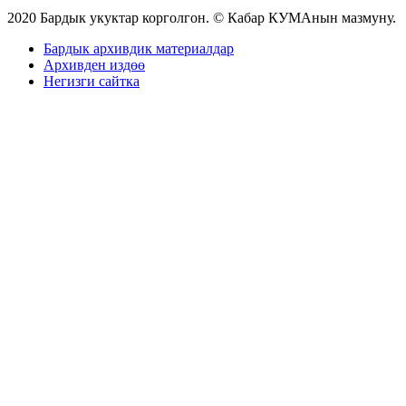
2020 Бардык укуктар корголгон. © Кабар КУМАнын мазмуну.
Бардык архивдик материалдар
Архивден издөө
Негизги сайтка