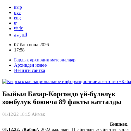
кыр
рус
eng
tr
中文
العربية
07 баш оона 2026
17:58
Бардык архивдик материалдар
Архивден издөө
Негизги сайтка
Быйыл Базар-Коргондо үй-бүлөлүк
зомбулук боюнча 89 факты катталды
01/12/22 18:15
Аймак
Бишкек,
01.12.22. /Кабар/.
2022-жылдын 11 айынын жыйынтыгында