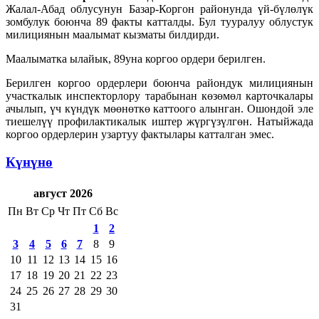
Жалал-Абад облусунун Базар-Коргон районунда үй-бүлөлүк
зомбулук боюнча 89 факты катталды. Бул тууралуу облустук
милициянын маалымат кызматы билдирди.
Маалыматка ылайык, 89уна коргоо ордери берилген.
Берилген коргоо ордерлери боюнча райондук милициянын
участкалык инспекторлору тарабынан көзөмөл карточкалары
ачылып, үч күндүк мөөнөткө каттоого алынган. Ошондой эле
тиешелүү профилактикалык иштер жүргүзүлгөн. Натыйжада
коргоо ордерлерин узартуу фактылары катталган эмес.
Күнүнө
август 2026
Пн
Вт
Ср
Чт
Пт
Сб
Вс
1
2
3
4
5
6
7
8
9
10
11
12
13
14
15
16
17
18
19
20
21
22
23
24
25
26
27
28
29
30
31