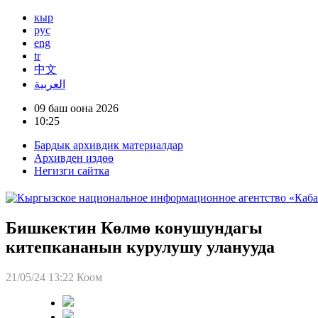
кыр
рус
eng
tr
中文
العربية
09 баш оона 2026
10:25
Бардык архивдик материалдар
Архивден издөө
Негизги сайтка
Бишкектин Көлмө конушундагы
китепкананын курулушу уланууда
21/05/24 13:22
Коом