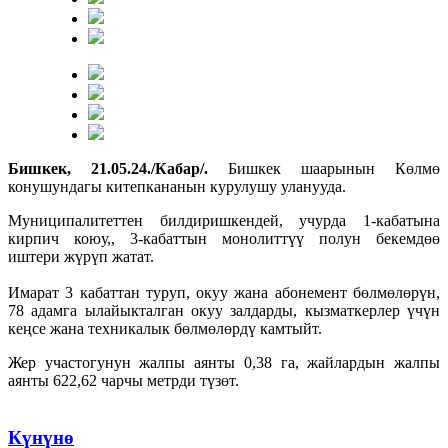
Бишкек, 21.05.24./Кабар/.
Бишкек шаарынын Көлмө
конушундагы китепкананын курулушу уланууда.
Муниципалитеттен билдиришкендей, учурда 1-кабатына
кирпич коюу,, 3-кабаттын монолиттүү полун бекемдөө
иштери жүрүп жатат.
Имарат 3 кабаттан туруп, окуу жана абонемент бөлмөлөрүн,
78 адамга ылайыкталган окуу залдарды, кызматкерлер үчүн
кеңсе жана техникалык бөлмөлөрдү камтыйт.
Жер участогунун жалпы аянты 0,38 га, жайлардын жалпы
аянты 622,62 чарчы метрди түзөт.
Күнүнө