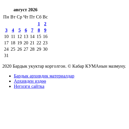
август 2026
Пн
Вт
Ср
Чт
Пт
Сб
Вс
1
2
3
4
5
6
7
8
9
10
11
12
13
14
15
16
17
18
19
20
21
22
23
24
25
26
27
28
29
30
31
2020 Бардык укуктар корголгон. © Кабар КУМАнын мазмуну.
Бардык архивдик материалдар
Архивден издөө
Негизги сайтка