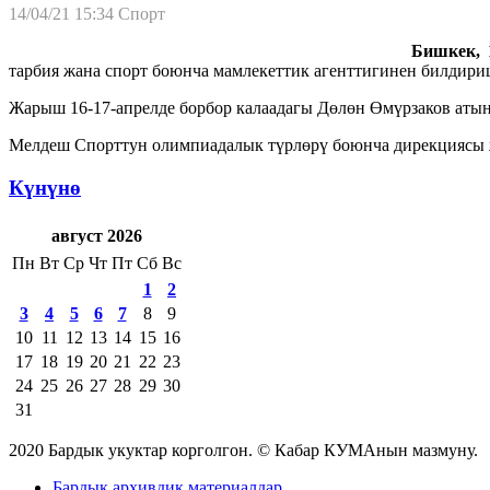
14/04/21 15:34
Спорт
Бишкек, 1
тарбия жана спорт боюнча мамлекеттик агенттигинен билдири
Жарыш 16-17-апрелде борбор калаадагы Дөлөн Өмүрзаков атын
Мелдеш Спорттун олимпиадалык түрлөрү боюнча дирекциясы ж
Күнүнө
август 2026
Пн
Вт
Ср
Чт
Пт
Сб
Вс
1
2
3
4
5
6
7
8
9
10
11
12
13
14
15
16
17
18
19
20
21
22
23
24
25
26
27
28
29
30
31
2020 Бардык укуктар корголгон. © Кабар КУМАнын мазмуну.
Бардык архивдик материалдар