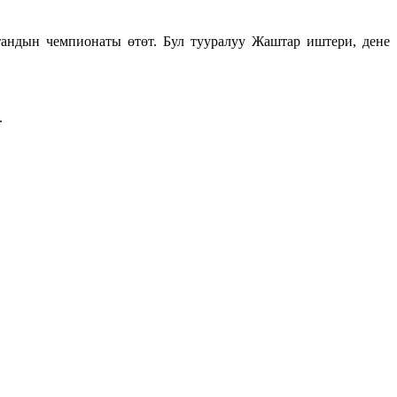
андын чемпионаты өтөт. Бул тууралуу Жаштар иштери, дене
.