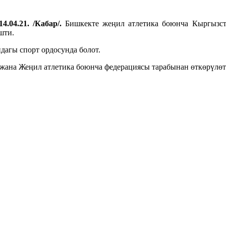
4.04.21. /Кабар/.
Бишкекте жеңил атлетика боюнча Кыргызст
шти.
дагы спорт ордосунда болот.
ана Жеңил атлетика боюнча федерациясы тарабынан өткөрүлөт