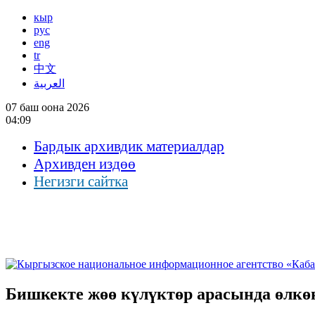
кыр
рус
eng
tr
中文
العربية
07 баш оона 2026
04:09
Бардык архивдик материалдар
Архивден издөө
Негизги сайтка
Бишкекте жөө күлүктөр арасында өлкө