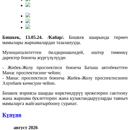
Бишкек, 13.05.24. /Кабар/.
Бишкек шаарында тирөөч
мамылары жарнамалардан тазаланууда.
Муниципалитеттен билдиришкендей, иштер төмөнкү
даректер боюнча жүргүзүлүүдө:
- Жибек-Жолу проспектиси боюнча Батыш автобекеттен
Манас проспектисине чейин;
- Манас проспектиси боюнча Жибек-Жолу проспектисинен
Ахунбаев көчөсүнө чейин.
Бишкек мэриясы шаарды көрктөндүрүү эрежелерин сактоону
жана жарнама буклеттерин жана кулактандырууларды таяныч
мамыларга жайгаштырбоону суранат.
Күнүнө
август 2026