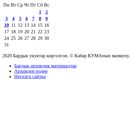
Пн
Вт
Ср
Чт
Пт
Сб
Вс
1
2
3
4
5
6
7
8
9
10
11
12
13
14
15
16
17
18
19
20
21
22
23
24
25
26
27
28
29
30
31
2020 Бардык укуктар корголгон. © Кабар КУМАнын мазмуну.
Бардык архивдик материалдар
Архивден издөө
Негизги сайтка