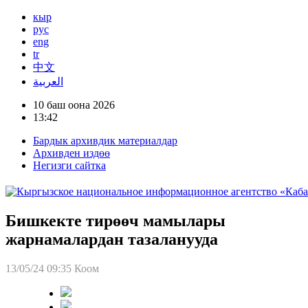
кыр
рус
eng
tr
中文
العربية
10 баш оона 2026
13:42
Бардык архивдик материалдар
Архивден издөө
Негизги сайтка
Бишкекте тирөөч мамылары
жарнамалардан тазаланууда
13/05/24 09:35
Коом