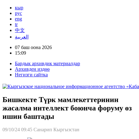
кыр
рус
eng
tr
中文
العربية
07 баш оона 2026
15:09
Бардык архивдик материалдар
Архивден издөө
Негизги сайтка
Бишкекте Түрк мамлекеттеринин
жасалма интеллект боюнча форуму өз
ишин баштады
09/10/24 09:45
Санарип Кыргызстан