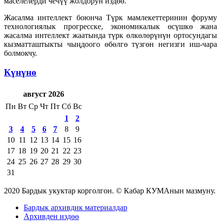
маселелерди чечүү жолдорун издөө.
Жасалма интеллект боюнча Түрк мамлекеттеринин форуму
технологиялык прогресске, экономикалык өсүшкө жана
жасалма интеллект жаатында түрк өлкөлөрүнүн ортосундагы
кызматташтыкты чыңдоого өбөлгө түзгөн негизги иш-чара
болмокчу.
Күнүнө
август 2026
Пн
Вт
Ср
Чт
Пт
Сб
Вс
1
2
3
4
5
6
7
8
9
10
11
12
13
14
15
16
17
18
19
20
21
22
23
24
25
26
27
28
29
30
31
2020 Бардык укуктар корголгон. © Кабар КУМАнын мазмуну.
Бардык архивдик материалдар
Архивден издөө