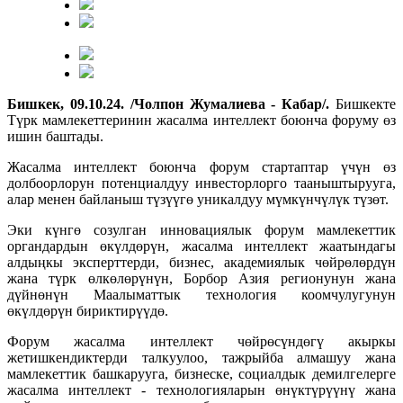
Бишкек, 09.10.24. /Чолпон Жумалиева - Кабар/.
Бишкекте
Түрк мамлекеттеринин жасалма интеллект боюнча форуму өз
ишин баштады.
Жасалма интеллект боюнча форум стартаптар үчүн өз
долбоорлорун потенциалдуу инвесторлорго тааныштырууга,
алар менен байланыш түзүүгө уникалдуу мүмкүнчүлүк түзөт.
Эки күнгө созулган инновациялык форум мамлекеттик
органдардын өкүлдөрүн, жасалма интеллект жаатындагы
алдыңкы эксперттерди, бизнес, академиялык чөйрөлөрдүн
жана түрк өлкөлөрүнүн, Борбор Азия регионунун жана
дүйнөнүн Маалыматтык технология коомчулугунун
өкүлдөрүн бириктирүүдө.
Форум жасалма интеллект чөйрөсүндөгү акыркы
жетишкендиктерди талкуулоо, тажрыйба алмашуу жана
мамлекеттик башкарууга, бизнеске, социалдык демилгелерге
жасалма интеллект - технологияларын өнүктүрүүнү жана