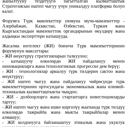
жайылтууну тездетүүгө багытталган кызматташтык
Стратегиясын иштеп чыгуу үчүн уникалдуу платформа болуп
калат.
Форумга Түрк мамлекеттер уюмуна мүчө-мамлекеттер -
Азербайжан, Казакстан, Өзбекстан, Түркия жана
Кыргызстандын мамлекеттик органдарынын өкүлдөрү жана
алдыңкы эксперттери катышууда.
Жасалма интелект (ЖИ) боюнча Түрк мамлекеттеринин
форумунун максаттары:
- ЖИ өнүктүрүү стратегияларын талкуулоо;
- катышуучу өлкөлөрдө ЖИ пайдалануу менен
инновацияларга жана технологиялык прогресске дем берүү;
- ЖИ - технологиялар аркылуу түрк тилдерин сактоо жана
өнүктүрүү;
- ЖИ иштеп чыгуу жана пайдалануу чөйрөсүндө түрк
мамлекеттеринин ортосундагы экономикалык жана илимий-
техникалык кызматташтыкты чыңдоо;
- ЖИ - долбоорлорго жана стартаптарга инвестицияларды
тартуу;
- ЖИ иштеп чыгуу жана ишке киргизүү жаатында түрк тилдүү
өлкөлөрдө тажрыйба жана мыкты тажрыйбалар менен
алмашуу;
- ЖИ колдонууга байланыштуу этикалык жана укуктук