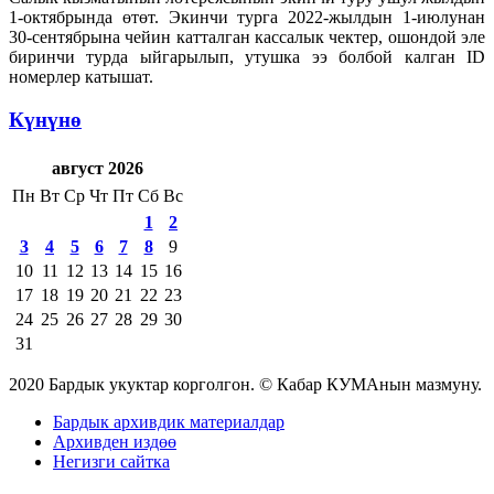
1-октябрында өтөт. Экинчи турга 2022-жылдын 1-июлунан
30-сентябрына чейин катталган кассалык чектер, ошондой эле
биринчи турда ыйгарылып, утушка ээ болбой калган ID
номерлер катышат.
Күнүнө
август 2026
Пн
Вт
Ср
Чт
Пт
Сб
Вс
1
2
3
4
5
6
7
8
9
10
11
12
13
14
15
16
17
18
19
20
21
22
23
24
25
26
27
28
29
30
31
2020 Бардык укуктар корголгон. © Кабар КУМАнын мазмуну.
Бардык архивдик материалдар
Архивден издөө
Негизги сайтка