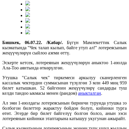
Бишкек, 06.07.22. /Кабар/.
Бүгүн Мамлекеттик Салык
кызматында "Чек талап кылып, байге утуп ал!" лотереясынын
жеңүүчүлөрүн сыйлоо аземи өттү.
Эскерте кетсек, лотереянын жеңүүчүлөрүн аныктоо 1-июлда
Ала-Тоо аянтында өткөрүлгөн.
Утушка "Салык чек" тиркемеси аркылуу сканерленген
кассалык чектердин суммасынан түзүлгөн 3 млн 449 миң 959
билет катышкан. 52 байгенин жеңүүчүлөрү сандарды туш
келди тандоо ыкмасы менен (рандом)
аныкталган
.
Ал эми 1-июлдагы лотереясынын биринчи турунда утушка ээ
болбогон билеттер жарактуу бойдон болуп, кийинки турга
өтөт. Эгерде бир билет байгелүү болгон болсо, анын ээси
лотереянын кийинки этаптарына катышуу укугунан ажырайт.
Салык кызматынын лотереясынын экинчи туру ушул жылдын