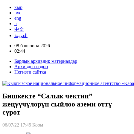
кыр
рус
eng
tr
中文
العربية
08 баш оона 2026
02:44
Бардык архивдик материалдар
Архивден издөө
Негизги сайтка
Бишкекте “Салык чектин”
жеңүүчүлөрүн сыйлоо аземи өттү —
сүрөт
06/07/22 17:45
Коом