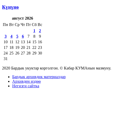
Күнүнө
август 2026
Пн
Вт
Ср
Чт
Пт
Сб
Вс
1
2
3
4
5
6
7
8
9
10
11
12
13
14
15
16
17
18
19
20
21
22
23
24
25
26
27
28
29
30
31
2020 Бардык укуктар корголгон. © Кабар КУМАнын мазмуну.
Бардык архивдик материалдар
Архивден издөө
Негизги сайтка