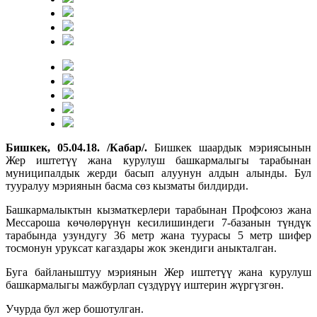
Бишкек, 05.04.18. /Кабар/.
Бишкек шаардык мэриясынын
Жер иштетүү жана курулуш башкармалыгы тарабынан
муниципалдык жерди басып алуунун алдын алынды. Бул
тууралуу мэриянын басма сөз кызматы билдирди.
Башкармалыктын кызматкерлери тарабынан Профсоюз жана
Мессароша көчөлөрүнүн кесилишиндеги 7-базанын түндүк
тарабында узундугу 36 метр жана туурасы 5 метр шифер
тосмонун уруксат кагаздары жок экендиги аныкталган.
Буга байланыштуу мэриянын Жер иштетүү жана курулуш
башкармалыгы мажбурлап сүздүрүү иштерин жүргүзгөн.
Учурда бул жер бошотулган.