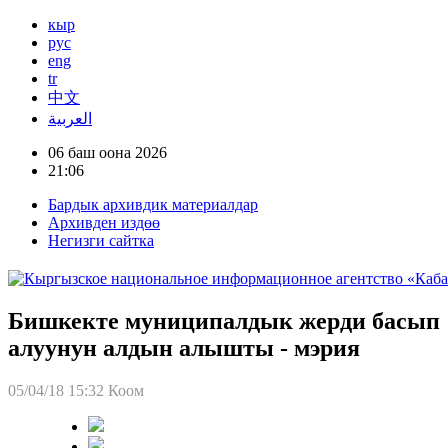
кыр
рус
eng
tr
中文
العربية
06 баш оона 2026
21:06
Бардык архивдик материалдар
Архивден издөө
Негизги сайтка
Бишкекте муниципалдык жерди басып
алуунун алдын алышты - мэрия
05/04/18 15:32
Коом