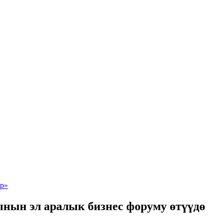
нын эл аралык бизнес форуму өтүүдө