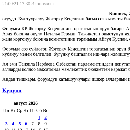
21/09/21 13:30
Экономика
Бишкек, 2
өтүүдө. Бул тууралуу Жогорку Кеңештин басма сөз кызматы би
Форумга КР Жогорку Кеңешинин төрагасынын орун басары А
Азия боюнча өкүлү Наталья Герман, Тажикстан өкмөтүнүн ая
жана коргонуу боюнча комитетинин төрайымы Айгүл Куспан,
Форумда сөз сүйлөгөн Жогорку Кеңештин төрагасынын орун 
кубануу менен белгилеп, бүгүнкү башталган иш-чара жемиш
Ал эми Танзила Нарбаева Өзбекстан парламентиндеги депута
аялдарды колдоо максатында мамлекеттик бюджеттен каражат 
Андан тышкары, форумдун катышуучулары ишкер аялдардын и
Күнүнө
август 2026
Пн
Вт
Ср
Чт
Пт
Сб
Вс
1
2
3
4
5
6
7
8
9