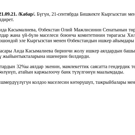
1.09.21. /Кабар/.
Бүгүн, 21-сентябрда Бишкекте Кыргызстан ме
лдирет.
ида Касымалиева, Өзбекстан Олий Мажлисинин Сенатынын тө
лдар жана үй-бүлө маселеси боюнча комитетинин төрагасы Хи
 ошондой эле Кыргызстан менен Өзбекстандын ишкер айымдары
басары Аида Касымалиева биринчи жолу ишкер аялдардын башы 
түү жыйынтыкталарына ишенерин билдирди.
ттардын 32%ы аялдар экенин, мамлекеттик саясатта гендердик 
бөлүнүп, атайын каржылоочу банк түзүлгөнүн маалымдады.
шмердүүлүгүн колдоо маселесин көтөрүшүп, тажрыйбалары ме