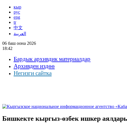
кыр
рус
eng
tr
中文
العربية
06 баш оона 2026
18:42
Бардык архивдик материалдар
Архивден издөө
Негизги сайтка
Бишкекте кыргыз-өзбек ишкер аялдары