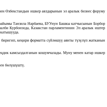
нен Өзбекстандын ишкер аялдарынын эл аралык бизнес форуму
райымы Танзила Нарбаева, БУУнун Башкы катчысынын Борбор
лалби Курбонзода, Казакстан парламентинин Эл аралык иштер
 катышууда.
биригип, кеңири форматта сүйлөшүү аянты түзүлүп жатканын
теңдик камсыздалганын кошумчалады. Муну менен катар ишкер
нен бөлүшүштү.